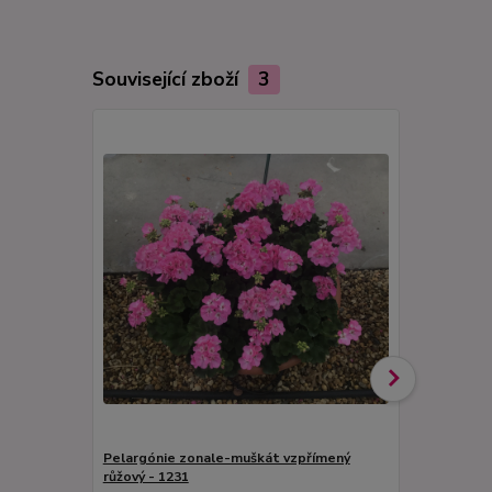
Související zboží
3
Pelargónie zonale-muškát vzpřímený
Pelargónie 
růžový - 1231
vzpřímený -