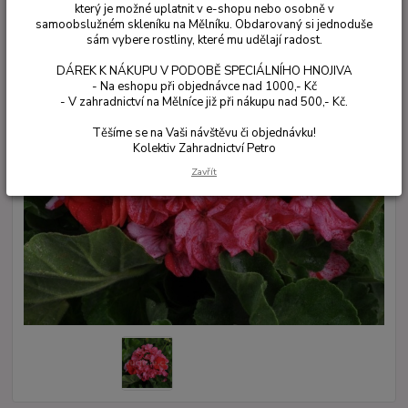
který je možné uplatnit v e-shopu nebo osobně v
samoobslužném skleníku na Mělníku. Obdarovaný si jednoduše
sám vybere rostliny, které mu udělají radost.
DÁREK K NÁKUPU V PODOBĚ SPECIÁLNÍHO HNOJIVA
- Na eshopu při objednávce nad 1000,- Kč
- V zahradnictví na Mělníce již při nákupu nad 500,- Kč.
Těšíme se na Vaši návštěvu či objednávku!
Kolektiv Zahradnictví Petro
Zavřít