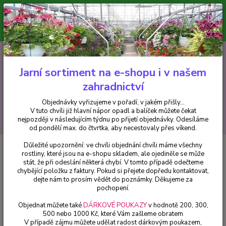
Minimální hodnota pro odeslání z e-shopu je 300 Kč.
V tuto chvíli již hlavní nápor objednávek opadl a balíček můžete čekat
nejpozději v následujícím týdnu po přijetí objednávky. Objednávky
vyřizujeme v pořadí, v jakém přišly...
0
ks
CZK
+420 602 223 614
za
0 Kč
Jarní sortiment na e-shopu i v našem
zahradnictví
Menu
Objednávky vyřizujeme v pořadí, v jakém přišly...
V tuto chvíli již hlavní nápor opadl a balíček můžete čekat
Hledat
nejpozději v následujícím týdnu po přijetí objednávky. Odesíláme
od pondělí max. do čtvrtka, aby necestovaly přes víkend.
Důležité upozornění: ve chvíli objednání chvíli máme všechny
Úvod
Pelargonie
Pelargónie zonale-Mosaic Red-vzpřímený - 1 ks
rostliny, které jsou na e-shopu skladem, ale ojediněle se může
stát, že při odeslání některá chybí. V tomto případě odečteme
Pelargónie zonale-Mosaic Red-
chybějící položku z faktury. Pokud si přejete dopředu kontaktovat,
vzpřímený - 1 ks
dejte nám to prosím vědět do poznámky. Děkujeme za
pochopení.
Objednat můžete také
DÁRKOVÉ POUKAZY
v hodnotě 200, 300,
500 nebo 1000 Kč, které Vám zašleme obratem
V případě zájmu můžete udělat radost dárkovým poukazem,