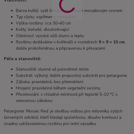
Vlastnosti:
Barva květů: sytě červená s jemným mozaikovým vzorem
Typ růstu: vzpřímený, kompaktní
Výška rostliny: cca 30–40 cm
Květy: bohaté, dlouhotrvající
Odolnost: vysoká vůči slunci a teplu
Rostlinu dodáváme v květináči o rozměrech
9 × 9 × 10 cm
,
dobře prokořeněnou a připravenou k přesazení
Péče a stanoviště:
Stanoviště: slunné až polostinné místo
Substrát: výživný, dobře propustný substrát pro pelargonie
Zálivka: pravidelná, bez přemokření
Hnojení: pravidelné během vegetační sezóny
Přezimování: v chladné místnosti při teplotě 5–10 °C s
omezenou zálivkou
Pelargonie ‘Mosaic Red’ je skvělou volbou pro milovníky sytých
červených odstínů, kteří hledají spolehlivou, dlouho kvetoucí a
snadno udržovatelnou rostlinu pro letní výsadbu.