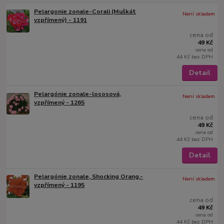
Pelargonie zonale-Corali (Muškát
Není skladem
vzpřímený) - 1191
cena od
49 Kč
cena od
44 Kč
bez DPH
Detail
Pelargónie zonale-lososová,
Není skladem
vzpřímený - 1265
cena od
49 Kč
cena od
44 Kč
bez DPH
Detail
Pelargónie zonale, Shocking Orang.-
Není skladem
vzpřímený - 1195
cena od
49 Kč
cena od
44 Kč
bez DPH