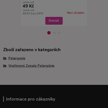
cena od
cena od
49 Kč
49 Kč
cena od
cena od
Není skladem
44 Kč
bez DPH
44 Kč
bez D
Detail
Zboží zařazeno v kategoriích
Pelargonie
Vzpřímené Zonale Pelargónie
Informace pro zákazníky