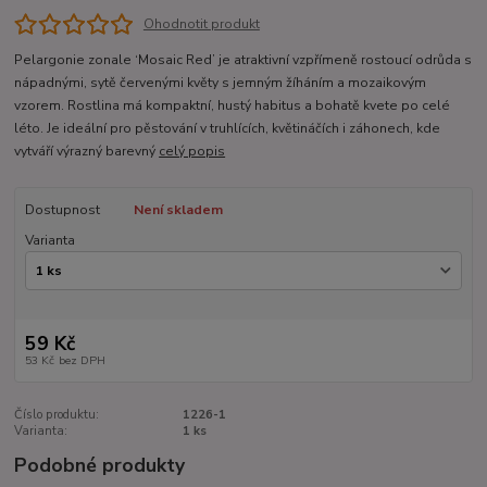
Ohodnotit produkt
Pelargonie zonale ‘Mosaic Red’ je atraktivní vzpřímeně rostoucí odrůda s
nápadnými, sytě červenými květy s jemným žíháním a mozaikovým
vzorem. Rostlina má kompaktní, hustý habitus a bohatě kvete po celé
léto. Je ideální pro pěstování v truhlících, květináčích i záhonech, kde
vytváří výrazný barevný
celý popis
Dostupnost
Není skladem
Varianta
59 Kč
53 Kč
bez DPH
Číslo produktu:
1226-1
Varianta:
1 ks
Podobné produkty