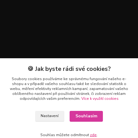
🍪 Jak byste rádi své cookies?
Kontakty
Soubory cookies používáme ke správnému fungování našeho e-
+420 602 223 614
shopu a v případě vašeho souhlasu také ke sledování statistik o
webu, měření efektivity reklamních kampaní, zapamatování vašeho
oblíbeného nastavení při používání stránek, či zobrazení reklam
info@zahradnictvipetro.cz
odpovídajících vašim preferencím.
Více k využití cookies
Souhlasím
Nastavení
Souhlas můžete odmítnout
zde
.