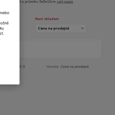
ce v květináči o průměru 9x9x10cm
celý popis
 nebo
tupnost
Není skladem
možné
ku.
ianta
st.
 Kč
Kč
bez DPH
roduktu:
1213-3
Varianta:
Cena na prodejně