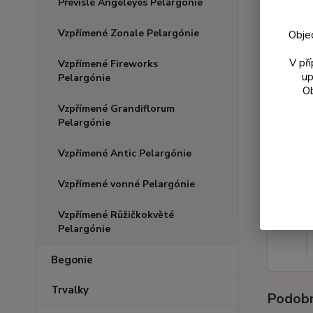
Převislé Angeleyes Pelargónie
Vzpřímené Zonale Pelargónie
Obje
V př
Vzpřímené Fireworks
up
Pelargónie
Ob
Vzpřímené Grandiflorum
Pelargónie
Vzpřímené Antic Pelargónie
Vzpřímené vonné Pelargónie
Vzpřímené Růžičkokvěté
Pelargónie
Begonie
Trvalky
Podobn