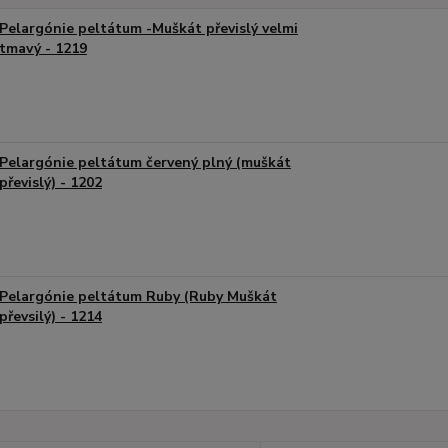
Pelargónie peltátum -Muškát převislý velmi
tmavý - 1219
Pelargónie peltátum červený plný (muškát
převislý) - 1202
Pelargónie peltátum Ruby (Ruby Muškát
převsilý) - 1214