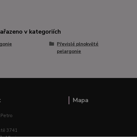
zařazeno v kategoriích
gonie
Převislé plnokvěté
pelargonie
t
Mapa
 Petro
stě 3741