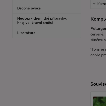
Kompl
Drobné ovoce
Komple
Neotex - chemické přípravky,
hnojiva, travní směsi
Pelargo
Literatura
červené. 
silnému v
‘Tomi’ je
dobře pro
Souvise