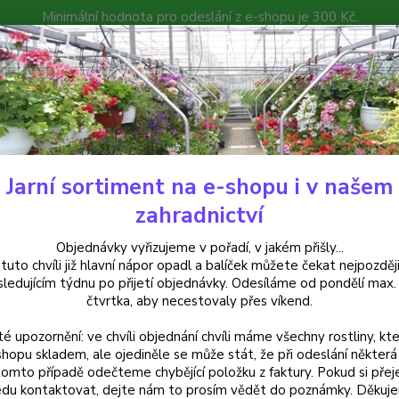
Minimální hodnota pro odeslání z e-shopu je 300 Kč.
íček můžete čekat nejpozději v následujícím týdnu po přijetí objedná
atalog
Poradna
Kontakty
Nevíte
Hledat
+420
Jarní sortiment na e-shopu i v našem
elargonie
Pelargónie peltátum-Tomi, Muškát převislý - cena na prodejn
zahradnictví
rgónie peltátum-Tomi, Muškát př
Objednávky vyřizujeme v pořadí, v jakém přišly...
 tuto chvíli již hlavní nápor opadl a balíček můžete čekat nejpozději
sledujícím týdnu po přijetí objednávky. Odesíláme od pondělí max.
čtvrtka, aby necestovaly přes víkend.
Pelarg
té upozornění: ve chvíli objednání chvíli máme všechny rostliny, kte
plnokv
shopu skladem, ale ojediněle se může stát, že při odeslání některá 
krásně
tomto případě odečteme chybějící položku z faktury. Pokud si přej
miluje
du kontaktovat, dejte nám to prosím vědět do poznámky. Děkuj