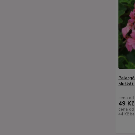
Pelargó
Muškát 
cena od
49 Kč
cena od
44 Kč
be