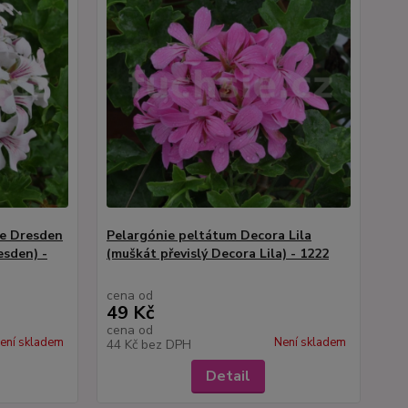
de Dresden
Pelargónie peltátum Decora Lila
esden) -
(muškát převislý Decora Lila) - 1222
cena od
49 Kč
cena od
ení skladem
Není skladem
44 Kč
bez DPH
Detail