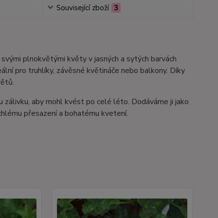
Související zboží
3
 svými plnokvětými květy v jasných a sytých barvách
ální pro truhlíky, závěsné květináče nebo balkony. Díky
větů.
u zálivku, aby mohl kvést po celé léto. Dodáváme ji jako
ychlému přesazení a bohatému kvetení.