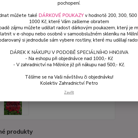
sazeni
pochopení.
dnat můžete také
DÁRKOVÉ POUKAZY
v hodnotě 200, 300, 500
1000 Kč, které Vám zašleme obratem
Dos
ípadě zájmu můžete udělat radost dárkovým poukazem, který je 
latnit v e-shopu nebo osobně v samoobslužném skleníku na Mělní
Var
darovaný si jednoduše sám vybere rostliny, které mu udělají rado
DÁREK K NÁKUPU V PODOBĚ SPECIÁLNÍHO HNOJIVA
49
- Na eshopu při objednávce nad 1000,- Kč
44 
- V zahradnictví na Mělníce již při nákupu nad 500,- Kč.
Těšíme se na Vaši návštěvu či objednávku!
Číslo p
Kolektiv Zahradnictví Petro
Zavřít
é produkty