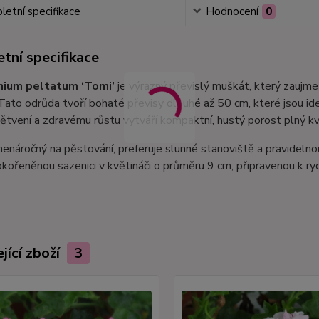
etní specifikace
Hodnocení
0
tní specifikace
nium peltatum ‘Tomi’
je výrazný převislý muškát, který zaujme
Tato odrůda tvoří bohaté převisy dlouhé až 50 cm, které jsou ide
ětvení a zdravému růstu vytváří kompaktní, hustý porost plný k
 nenáročný na pěstování, preferuje slunné stanoviště a pravidelno
kořeněnou sazenici v květináči o průměru 9 cm, připravenou k r
jící zboží
3