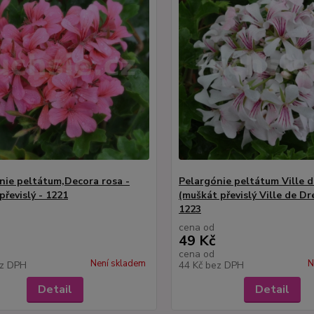
nie peltátum,Decora rosa -
Pelargónie peltátum Ville 
převislý - 1221
(muškát převislý Ville de Dr
1223
cena od
49 Kč
cena od
Není skladem
N
z DPH
44 Kč
bez DPH
Detail
Detail