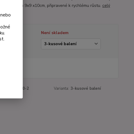
áči o průměru 9x9 x10cm, připravené k rychlému růstu.
celý
 nebo
možné
ku.
tupnost
Není skladem
st.
ianta
 Kč
Kč
bez DPH
roduktu:
1210-2
Varianta:
3-kusové balení