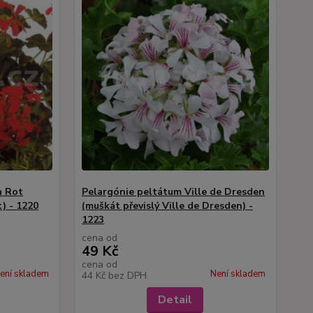
a Rot
Pelargónie peltátum Ville de Dresden
) - 1220
(muškát převislý Ville de Dresden) -
1223
cena od
49 Kč
cena od
ení skladem
Není skladem
44 Kč
bez DPH
Detail