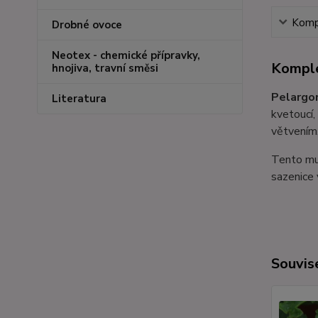
Kompl
Drobné ovoce
Neotex - chemické přípravky,
Komple
hnojiva, travní směsi
Pelargon
Literatura
kvetoucí,
větvením
Tento muš
sazenice 
Souvise