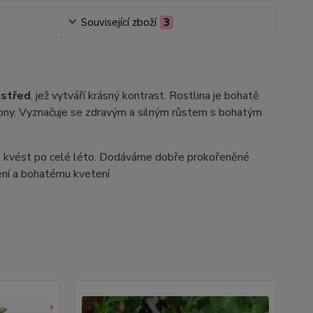
Související zboží
3
ostřed
, jež vytváří krásný kontrast. Rostlina je bohatě
lkony. Vyznačuje se zdravým a silným růstem s bohatým
hl kvést po celé léto. Dodáváme dobře prokořeněné
ení a bohatému kvetení