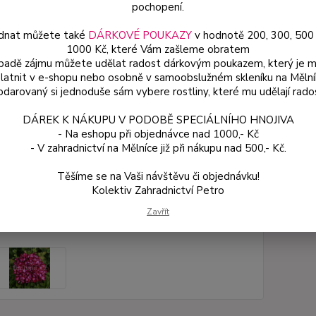
pochopení.
květin
popis
dnat můžete také
DÁRKOVÉ POUKAZY
v hodnotě 200, 300, 500
1000 Kč, které Vám zašleme obratem
ípadě zájmu můžete udělat radost dárkovým poukazem, který je 
latnit v e-shopu nebo osobně v samoobslužném skleníku na Mělní
Dos
darovaný si jednoduše sám vybere rostliny, které mu udělají rado
Var
DÁREK K NÁKUPU V PODOBĚ SPECIÁLNÍHO HNOJIVA
- Na eshopu při objednávce nad 1000,- Kč
- V zahradnictví na Mělníce již při nákupu nad 500,- Kč.
54
48 
Těšíme se na Vaši návštěvu či objednávku!
Kolektiv Zahradnictví Petro
Číslo p
Zavřít