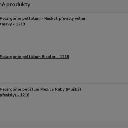
é produkty
Pelargónie peltátum -Muškát převislý velmi
tmavý - 1219
Pelargónie peltátum Bicolor - 1218
Pelargónie petátum Mexica Ruby (Muškát
převislý) - 1216