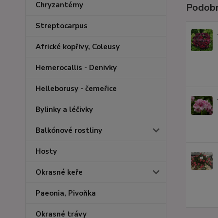
Chryzantémy
Podobn
Streptocarpus
Africké kopřivy, Coleusy
Hemerocallis - Denivky
Helleborusy - čemeřice
Bylinky a léčivky
Balkónové rostliny
Hosty
Okrasné keře
Paeonia, Pivoňka
Okrasné trávy