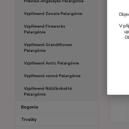
Převislé Angeleyes Pelargónie
Vzpřímené Zonale Pelargónie
Obje
V př
Vzpřímené Fireworks
up
Pelargónie
Ob
Vzpřímené Grandiflorum
Pelargónie
Vzpřímené Antic Pelargónie
Vzpřímené vonné Pelargónie
Vzpřímené Růžičkokvěté
Pelargónie
Begonie
Trvalky