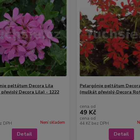
nie peltátum Decora Lila
Pelargónie peltátum Decor
převislý Decora Lila) - 1222
(muškát převislý-Decora Rot
cena od
49 Kč
cena od
Není skladem
N
z DPH
44 Kč
bez DPH
Detail
Detail