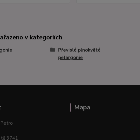
zařazeno v kategoriích
gonie
Převislé plnokvěté
pelargonie
t
Mapa
 Petro
stě 3741