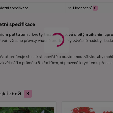
etní specifikace
Hodnocení
0
tní specifikace
ium peltatum , kvety tmavo - fialové s bílým žíhaním upr
 tvoří výrazné převisy vhodné pro truhlíky, závěsné nádoby i ba
.
kát preferuje slunné stanoviště a pravidelnou zálivku, aby mo
v květináči o průměru 9 x9x10cm, připravené k rychlému přesaz
jící zboží
3