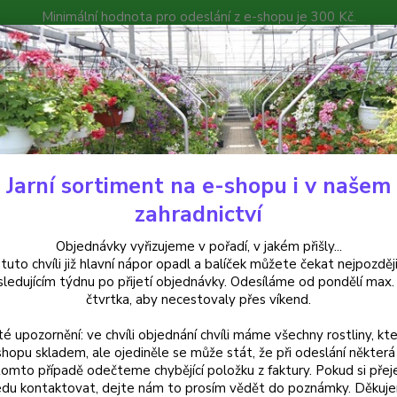
Minimální hodnota pro odeslání z e-shopu je 300 Kč.
íček můžete čekat nejpozději v následujícím týdnu po přijetí objedná
atalog
Poradna
Kontakty
Nevíte
Hledat
+420
Jarní sortiment na e-shopu i v našem
elargonie
Pelargónie peltátum-fialový s bílou,muškát převislý - cena z
zahradnictví
rgónie peltátum-fialový s bílou,
Objednávky vyřizujeme v pořadí, v jakém přišly...
 tuto chvíli již hlavní nápor opadl a balíček můžete čekat nejpozději
v 3-kusovém balení
sledujícím týdnu po přijetí objednávky. Odesíláme od pondělí max.
čtvrtka, aby necestovaly přes víkend.
té upozornění: ve chvíli objednání chvíli máme všechny rostliny, kte
Muškát
shopu skladem, ale ojediněle se může stát, že při odeslání některá 
tomto případě odečteme chybějící položku z faktury. Pokud si přej
bílým ž
du kontaktovat, dejte nám to prosím vědět do poznámky. Děkuj
truhlí