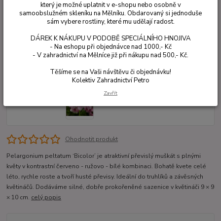
který je možné uplatnit v e-shopu nebo osobně v
samoobslužném skleníku na Mělníku. Obdarovaný si jednoduše
sám vybere rostliny, které mu udělají radost.
DÁREK K NÁKUPU V PODOBĚ SPECIÁLNÍHO HNOJIVA
- Na eshopu při objednávce nad 1000,- Kč
- V zahradnictví na Mělníce již při nákupu nad 500,- Kč.
Těšíme se na Vaši návštěvu či objednávku!
Kolektiv Zahradnictví Petro
Zavřít
Ohodnotit produkt
Pelargonium peltatum ‘Bicolor’ je atraktivní převislý muškát s plnými
květy v kontrastní červeno - ružovo - bílé kombinaci. Bohatě kvete celé
léto, rychle roste a tvoří husté převisy. Ideální do truhlíků a závěsných
květináčů. Dodáváme silné, dobře prokořeněné sazenice v květináči 9 × 9
× 10 cm.
celý popis