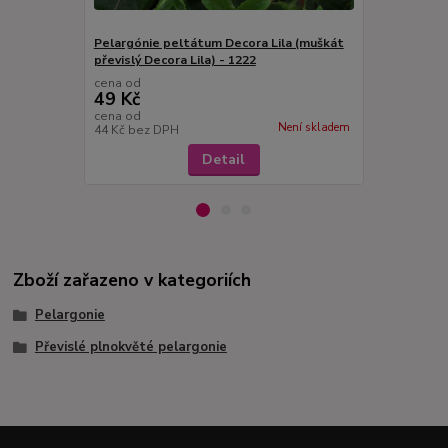
Pelargónie peltátum Decora Lila (muškát
Pelargónie 
převislý Decora Lila) - 1222
převislý-De
cena od
cena od
49 Kč
49 Kč
cena od
cena od
Není skladem
44 Kč
bez DPH
44 Kč
bez D
Detail
Zboží zařazeno v kategoriích
Pelargonie
Převislé plnokvěté pelargonie