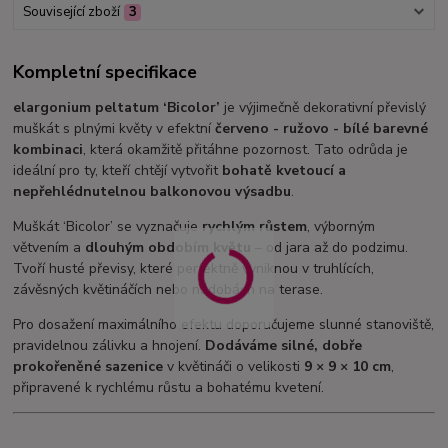
Související zboží
3
Kompletní specifikace
elargonium peltatum ‘Bicolor’
je výjimečně dekorativní převislý
muškát s plnými květy v efektní
červeno - ružovo - bílé barevné
kombinaci
, která okamžitě přitáhne pozornost. Tato odrůda je
ideální pro ty, kteří chtějí vytvořit
bohatě kvetoucí a
nepřehlédnutelnou balkonovou výsadbu
.
Muškát ‘Bicolor’ se vyznačuje
rychlým růstem
, výborným
větvením a
dlouhým obdobím květu
– od jara až do podzimu.
Tvoří husté převisy, které perfektně vyniknou v truhlících,
závěsných květináčích nebo nádobách na terase.
Pro dosažení maximálního efektu doporučujeme slunné stanoviště,
pravidelnou zálivku a hnojení.
Dodáváme silné, dobře
prokořeněné sazenice
v květináči o velikosti
9 × 9 × 10 cm
,
připravené k rychlému růstu a bohatému kvetení.