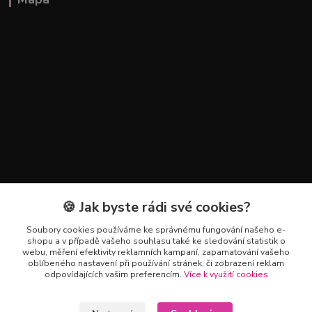
🍪 Jak byste rádi své cookies?
Kontakty
Soubory cookies používáme ke správnému fungování našeho e-
+420 602 223 614
shopu a v případě vašeho souhlasu také ke sledování statistik o
webu, měření efektivity reklamních kampaní, zapamatování vašeho
oblíbeného nastavení při používání stránek, či zobrazení reklam
info@zahradnictvipetro.cz
odpovídajících vašim preferencím.
Více k využití cookies