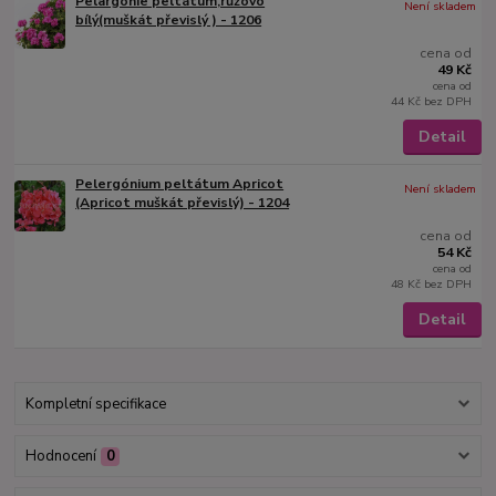
Pelargónie peltátum,růžovo
Není skladem
bílý(muškát převislý ) - 1206
cena od
49 Kč
cena od
44 Kč
bez DPH
Detail
Pelergónium peltátum Apricot
Není skladem
(Apricot muškát převislý) - 1204
cena od
54 Kč
cena od
48 Kč
bez DPH
Detail
Kompletní specifikace
Hodnocení
0