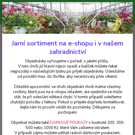
Minimální hodnota pro odeslání z e-shopu je 300 Kč.
V tuto chvíli již hlavní nápor objednávek opadl a balíček můžete čekat
nejpozději v následujícím týdnu po přijetí objednávky. Objednávky
vyřizujeme v pořadí, v jakém přišly...
0
ks
CZK
+420 602 223 614
za
0 Kč
Jarní sortiment na e-shopu i v našem
zahradnictví
Menu
Objednávky vyřizujeme v pořadí, v jakém přišly...
V tuto chvíli již hlavní nápor opadl a balíček můžete čekat
Hledat
nejpozději v následujícím týdnu po přijetí objednávky. Odesíláme
od pondělí max. do čtvrtka, aby necestovaly přes víkend.
Důležité upozornění: ve chvíli objednání chvíli máme všechny
Úvod
Pelargonie
Pelargónie peltátum Bicolor - 1 ks
rostliny, které jsou na e-shopu skladem, ale ojediněle se může
stát, že při odeslání některá chybí. V tomto případě odečteme
Pelargónie peltátum Bicolor - 1
chybějící položku z faktury. Pokud si přejete dopředu kontaktovat,
ks
dejte nám to prosím vědět do poznámky. Děkujeme za
pochopení.
Objednat můžete také
DÁRKOVÉ POUKAZY
v hodnotě 200, 300,
500 nebo 1000 Kč, které Vám zašleme obratem
V případě zájmu můžete udělat radost dárkovým poukazem,