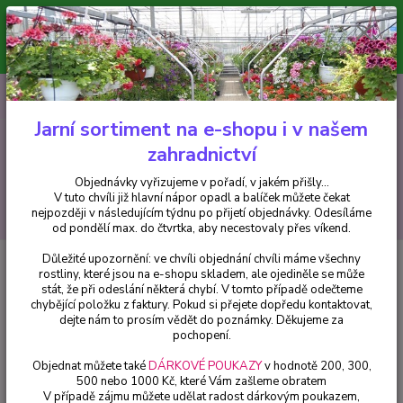
Minimální hodnota pro odeslání z e-shopu je 300 Kč.
V tuto chvíli již hlavní nápor objednávek opadl a balíček můžete čekat
nejpozději v následujícím týdnu po přijetí objednávky. Objednávky
vyřizujeme v pořadí, v jakém přišly...
0
ks
CZK
+420 602 223 614
za
0 Kč
Jarní sortiment na e-shopu i v našem
zahradnictví
Menu
Objednávky vyřizujeme v pořadí, v jakém přišly...
V tuto chvíli již hlavní nápor opadl a balíček můžete čekat
Hledat
nejpozději v následujícím týdnu po přijetí objednávky. Odesíláme
od pondělí max. do čtvrtka, aby necestovaly přes víkend.
Důležité upozornění: ve chvíli objednání chvíli máme všechny
Úvod
Pelargonie
Pelargonie Grandiflorum, vzpřímený - cena za kus v 3-
rostliny, které jsou na e-shopu skladem, ale ojediněle se může
kusovém balení
stát, že při odeslání některá chybí. V tomto případě odečteme
chybějící položku z faktury. Pokud si přejete dopředu kontaktovat,
Pelargonie Grandiflorum,
dejte nám to prosím vědět do poznámky. Děkujeme za
vzpřímený - cena za kus v 3-
pochopení.
kusovém balení
Objednat můžete také
DÁRKOVÉ POUKAZY
v hodnotě 200, 300,
500 nebo 1000 Kč, které Vám zašleme obratem
V případě zájmu můžete udělat radost dárkovým poukazem,