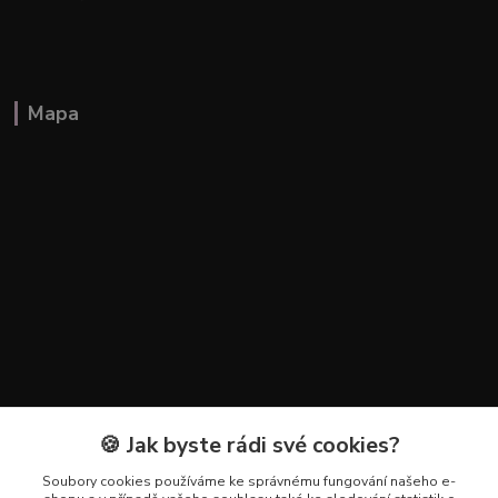
Mapa
🍪 Jak byste rádi své cookies?
Kontakty
Soubory cookies používáme ke správnému fungování našeho e-
+420 602 223 614