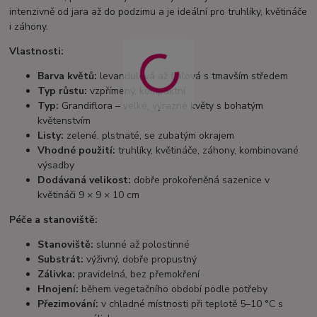
intenzivně od jara až do podzimu a je ideální pro truhlíky, květináče
i záhony.
Vlastnosti:
Barva květů:
levandulová až fialová s tmavším středem
Typ růstu:
vzpřímený, kompaktní
Typ:
Grandiflora – velké, výrazné květy s bohatým
květenstvím
Listy:
zelené, plstnaté, se zubatým okrajem
Vhodné použití:
truhlíky, květináče, záhony, kombinované
výsadby
Dodávaná velikost:
dobře prokořeněná sazenice v
květináči 9 × 9 × 10 cm
Péče a stanoviště:
Stanoviště:
slunné až polostinné
Substrát:
výživný, dobře propustný
Zálivka:
pravidelná, bez přemokření
Hnojení:
během vegetačního období podle potřeby
Přezimování:
v chladné místnosti při teplotě 5–10 °C s