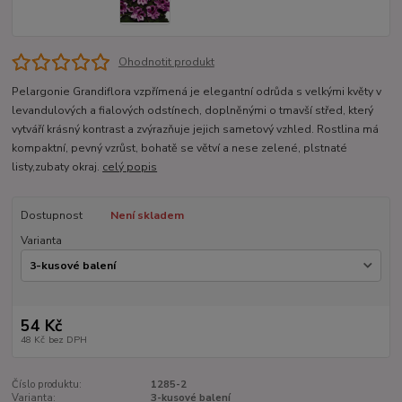
Ohodnotit produkt
Pelargonie Grandiflora vzpřímená je elegantní odrůda s velkými květy v
levandulových a fialových odstínech, doplněnými o tmavší střed, který
vytváří krásný kontrast a zvýrazňuje jejich sametový vzhled. Rostlina má
kompaktní, pevný vzrůst, bohatě se větví a nese zelené, plstnaté
listy,zubaty okraj.
celý popis
Dostupnost
Není skladem
Varianta
54 Kč
48 Kč
bez DPH
Číslo produktu:
1285-2
Varianta:
3-kusové balení