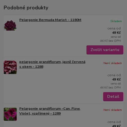
Podobné produkty
Pelargonie Bermuda Marlot - 1180M
Skladem
cena od
49 Kč
cena od
44 Kč
bez DPH
Zvolit variantu
pelargonie grandiflorum, jasně červená
Není skladem
s okem - 1288
cena od
49 Kč
cena od
44 Kč
bez DPH
Detail
Pelargonie grandiflorum -Can. Flow.
Není skladem
Violet, vzpřímený - 1289
cena od
49 Kč