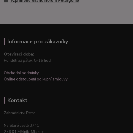
Vzpřímené Grandiflorum Pelargónie
Informace pro zákazníky
Otevírací doba:
Pondělí až pátek: 8-16 hod.
Obchodní podmínky
Online odstoupení od kupní smlouvy
Kontakt
Zahradnictví Petro
Na Staré cestě 3741
276 01 Mělník–Mlazice