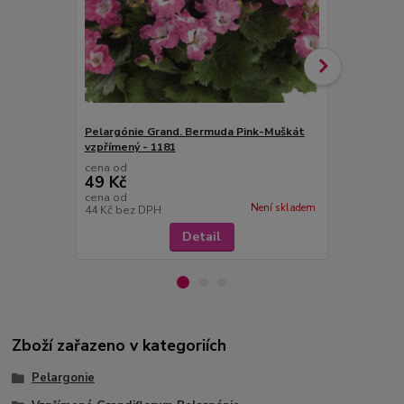
Pelargónie Grand. Bermuda Pink-Muškát
Pelargonie 
vzpřímený - 1181
vzpřímený -
cena od
cena od
49 Kč
49 Kč
cena od
cena od
Není skladem
44 Kč
bez DPH
44 Kč
bez D
Detail
Zboží zařazeno v kategoriích
Pelargonie