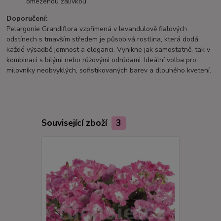
omezenou zálivkou
Doporučení:
Pelargonie Grandiflora vzpřímená v levandulově fialových
odstínech s tmavším středem je působivá rostlina, která dodá
každé výsadbě jemnost a eleganci. Vynikne jak samostatně, tak v
kombinaci s bílými nebo růžovými odrůdami. Ideální volba pro
milovníky neobvyklých, sofistikovaných barev a dlouhého kvetení.
Související zboží
3