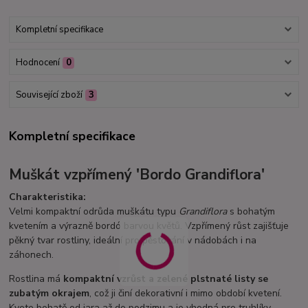
Kompletní specifikace
Hodnocení
0
Související zboží
3
Kompletní specifikace
Muškát vzpřímený
'Bordo Grandiflora'
Charakteristika:
Velmi kompaktní odrůda muškátu typu
Grandiflora
s bohatým
kvetením a výrazně bordó barvou květů. Vzpřímený růst zajišťuje
pěkný tvar rostliny, ideální pro pěstování v nádobách i na
záhonech.
Rostlina má
kompaktní vzrůst a zelené plstnaté listy se
zubatým okrajem
, což ji činí dekorativní i mimo období kvetení.
Kvete bohatě od jara až do podzimu a je vhodná pro truhlíky,