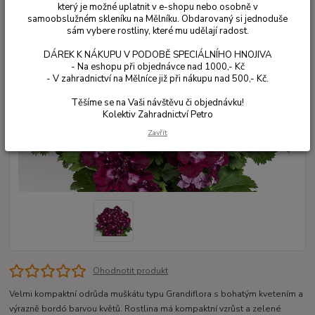
který je možné uplatnit v e-shopu nebo osobně v
samoobslužném skleníku na Mělníku. Obdarovaný si jednoduše
sám vybere rostliny, které mu udělají radost.
DÁREK K NÁKUPU V PODOBĚ SPECIÁLNÍHO HNOJIVA
- Na eshopu při objednávce nad 1000,- Kč
- V zahradnictví na Mělníce již při nákupu nad 500,- Kč.
Těšíme se na Vaši návštěvu či objednávku!
Kolektiv Zahradnictví Petro
Zavřít
Ohodnotit produkt
Velmi kompaktní odrůda muškátu typu Grandiflora s bohatým kvetením a
výrazně bordó barvou květů. Rostlina má kompaktní vzrůst a zelené