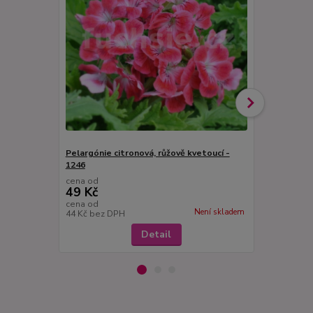
Pelargónie citronová, růžově kvetoucí -
Pelargonie s
1246
cena od
cena od
49 Kč
49 Kč
cena od
cena od
Není skladem
44 Kč
bez DPH
44 Kč
bez D
Detail