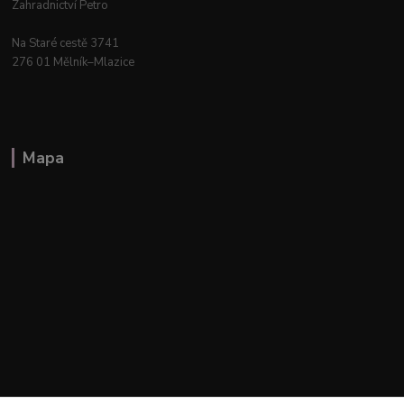
Zahradnictví Petro
Na Staré cestě 3741
276 01 Mělník–Mlazice
Mapa