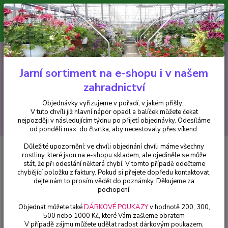
Minimální hodnota pro odeslání z e-shopu je 300 Kč.
V tuto chvíli již hlavní nápor objednávek opadl a balíček můžete čekat
nejpozději v následujícím týdnu po přijetí objednávky. Objednávky
vyřizujeme v pořadí, v jakém přišly...
0
ks
CZK
+420 602 223 614
za
0 Kč
Jarní sortiment na e-shopu i v našem
zahradnictví
Menu
Objednávky vyřizujeme v pořadí, v jakém přišly...
V tuto chvíli již hlavní nápor opadl a balíček můžete čekat
Hledat
nejpozději v následujícím týdnu po přijetí objednávky. Odesíláme
od pondělí max. do čtvrtka, aby necestovaly přes víkend.
Důležité upozornění: ve chvíli objednání chvíli máme všechny
Úvod
Pelargonie
Pelargonie Bermuda Marlot - 1180M
rostliny, které jsou na e-shopu skladem, ale ojediněle se může
stát, že při odeslání některá chybí. V tomto případě odečteme
Pelargonie Bermuda Marlot -
chybějící položku z faktury. Pokud si přejete dopředu kontaktovat,
1180M
dejte nám to prosím vědět do poznámky. Děkujeme za
pochopení.
Objednat můžete také
DÁRKOVÉ POUKAZY
v hodnotě 200, 300,
500 nebo 1000 Kč, které Vám zašleme obratem
V případě zájmu můžete udělat radost dárkovým poukazem,