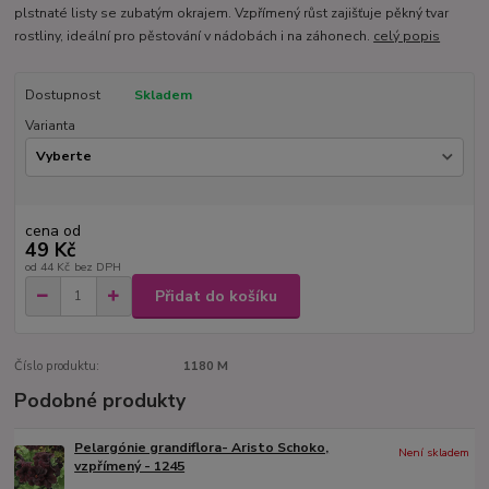
plstnaté listy se zubatým okrajem. Vzpřímený růst zajišťuje pěkný tvar
rostliny, ideální pro pěstování v nádobách i na záhonech.
celý popis
Dostupnost
Skladem
Varianta
cena od
49 Kč
od
44 Kč
bez DPH
Přidat do košíku
Číslo produktu:
1180 M
Podobné produkty
Pelargónie grandiflora- Aristo Schoko,
Není skladem
vzpřímený - 1245