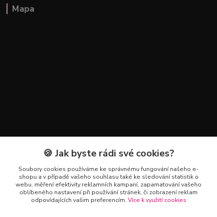
Mapa
🍪 Jak byste rádi své cookies?
Kontakty
Soubory cookies používáme ke správnému fungování našeho e-
+420 602 223 614
shopu a v případě vašeho souhlasu také ke sledování statistik o
webu, měření efektivity reklamních kampaní, zapamatování vašeho
oblíbeného nastavení při používání stránek, či zobrazení reklam
info@zahradnictvipetro.cz
odpovídajících vašim preferencím.
Více k využití cookies