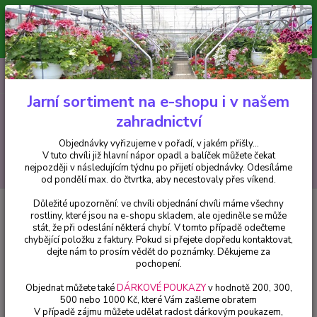
Minimální hodnota pro odeslání z e-shopu je 300 Kč.
V tuto chvíli již hlavní nápor objednávek opadl a balíček můžete čekat
nejpozději v následujícím týdnu po přijetí objednávky. Objednávky
vyřizujeme v pořadí, v jakém přišly...
0
ks
CZK
+420 602 223 614
za
0 Kč
Jarní sortiment na e-shopu i v našem
zahradnictví
Menu
Objednávky vyřizujeme v pořadí, v jakém přišly...
V tuto chvíli již hlavní nápor opadl a balíček můžete čekat
Hledat
nejpozději v následujícím týdnu po přijetí objednávky. Odesíláme
od pondělí max. do čtvrtka, aby necestovaly přes víkend.
Důležité upozornění: ve chvíli objednání chvíli máme všechny
Úvod
Pelargonie
Pelargónie Grand. Bermuda Pink-Muškát vzpřímený -
rostliny, které jsou na e-shopu skladem, ale ojediněle se může
cena na prodejně
stát, že při odeslání některá chybí. V tomto případě odečteme
chybějící položku z faktury. Pokud si přejete dopředu kontaktovat,
Pelargónie Grand. Bermuda Pink-
dejte nám to prosím vědět do poznámky. Děkujeme za
Muškát vzpřímený - cena na
pochopení.
prodejně
Objednat můžete také
DÁRKOVÉ POUKAZY
v hodnotě 200, 300,
500 nebo 1000 Kč, které Vám zašleme obratem
V případě zájmu můžete udělat radost dárkovým poukazem,