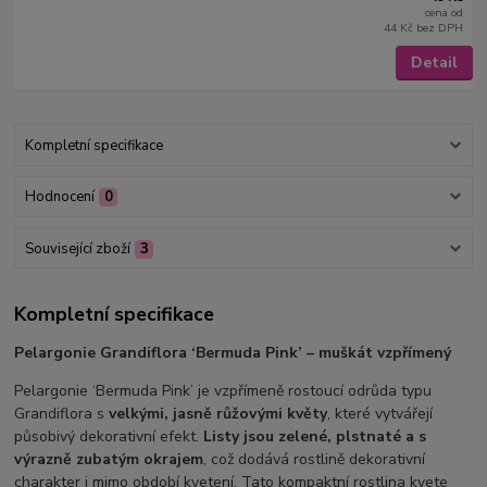
cena od
44 Kč
bez DPH
Detail
Kompletní specifikace
Hodnocení
0
Související zboží
3
Kompletní specifikace
Pelargonie Grandiflora ‘Bermuda Pink’ – muškát vzpřímený
Pelargonie ‘Bermuda Pink’ je vzpřímeně rostoucí odrůda typu
Grandiflora s
velkými, jasně růžovými květy
, které vytvářejí
působivý dekorativní efekt.
Listy jsou zelené, plstnaté a s
výrazně zubatým okrajem
, což dodává rostlině dekorativní
charakter i mimo období kvetení. Tato kompaktní rostlina kvete