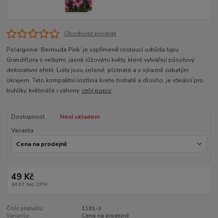
Ohodnotit produkt
Pelargonie ‘Bermuda Pink’ je vzpřímeně rostoucí odrůda typu
Grandiflora s velkými, jasně růžovými květy, které vytvářejí působivý
dekorativní efekt. Listy jsou zelené, plstnaté a s výrazně zubatým
okrajem. Tato kompaktní rostlina kvete bohatě a dlouho, je ideální pro
truhlíky, květináče i záhony.
celý popis
Dostupnost
Není skladem
Varianta
49 Kč
44 Kč
bez DPH
Číslo produktu:
1181-3
Varianta:
Cena na prodejně