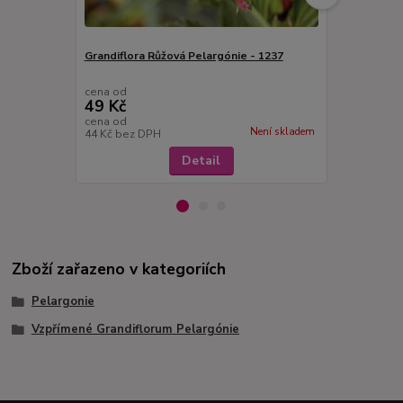
Grandiflora Růžová Pelargónie - 1237
Pelargoni gr
vzpřímený -
cena od
cena od
49 Kč
49 Kč
cena od
cena od
Není skladem
44 Kč
bez DPH
44 Kč
bez D
Detail
Zboží zařazeno v kategoriích
Pelargonie
Vzpřímené Grandiflorum Pelargónie