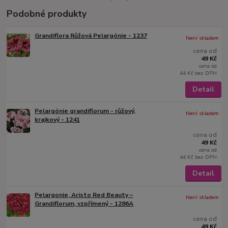
Podobné produkty
Grandiflora Růžová Pelargónie - 1237
Není skladem
cena od
49 Kč
cena od
44 Kč
bez DPH
Detail
Pelargónie grandiflorum - růžový,
Není skladem
krajkový - 1241
cena od
49 Kč
cena od
44 Kč
bez DPH
Detail
Pelargonie, Aristo Red Beauty –
Není skladem
Grandiflorum, vzpřímený - 1286A
cena od
49 Kč