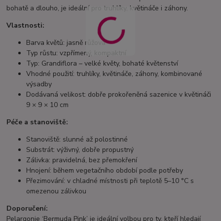
bohatě a dlouho, je ideální pro truhlíky, květináče i záhony.
Vlastnosti:
Barva květů: jasně růžová
Typ růstu: vzpřímený, kompaktní
Typ: Grandiflora – velké květy, bohaté květenství
Vhodné použití: truhlíky, květináče, záhony, kombinované
výsadby
Dodávaná velikost: dobře prokořeněná sazenice v květináči
9 × 9 × 10 cm
Péče a stanoviště:
Stanoviště: slunné až polostinné
Substrát: výživný, dobře propustný
Zálivka: pravidelná, bez přemokření
Hnojení: během vegetačního období podle potřeby
Přezimování: v chladné místnosti při teplotě 5–10 °C s
omezenou zálivkou
Doporučení:
Pelargonie ‘Bermuda Pink’ je ideální volbou pro ty, kteří hledají