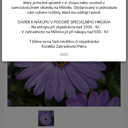
který je možné uplatnit v e-shopu nebo osobně v
samoobslužném skleníku na Mělníku. Obdarovaný si jednoduše
sám vybere rostliny, které mu udělají radost.
DÁREK K NÁKUPU V PODOBĚ SPECIÁLNÍHO HNOJIVA
- Na eshopu při objednávce nad 1000,- Kč
- V zahradnictví na Mělníce již při nákupu nad 500,- Kč.
Těšíme se na Vaši návštěvu či objednávku!
Kolektiv Zahradnictví Petro
Zavřít