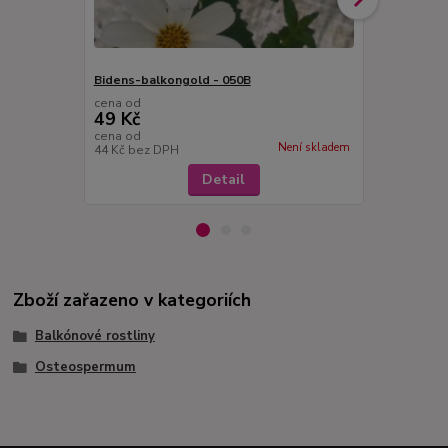
Bidens-balkongold - 050B
Bidens-balk
cena od
cena od
49 Kč
49 Kč
cena od
cena od
Není skladem
44 Kč
bez DPH
44 Kč
bez D
Detail
Zboží zařazeno v kategoriích
Balkónové rostliny
Osteospermum