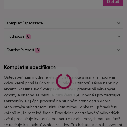
Detail
Kompletní specifikace
Hodnocení
0
Související zboží
3
Kompletní specifikace
Osteospermum modré je elegantní letnička s jasnými modrými
květy, které přinášejí do truhlíků, nádob i záhonů zářivý barevný
akcent. Rostlina tvoří kompaktní keříky s pravidelně větvenými
výhony a snadno se pěstuje, díky čemuž je vhodná i pro začínající
zahradníky. Nejlépe prospívá na slunném stanovišti s dobře
propustným substrátem udržujícím mírnou vlhkost – přemokření
kořenů může rostlině škodit. Pravidelné odstraňování odkvetlých
květů prodlužuje kvetení a podporuje tvorbu nových poupat, čímž
se udržuje kompaktní vzhled rostliny. Pro bohaté a dlouhé kvetení