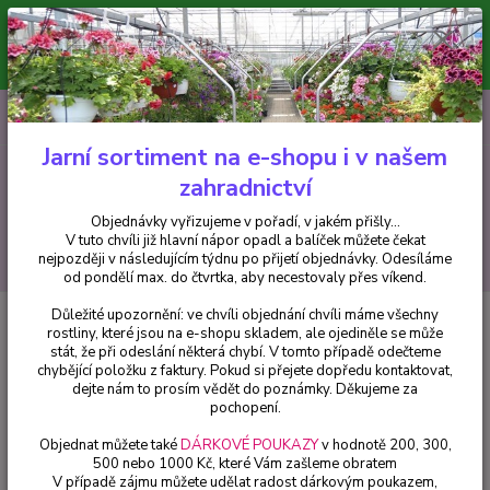
Minimální hodnota pro odeslání z e-shopu je 300 Kč.
V tuto chvíli již hlavní nápor objednávek opadl a balíček můžete čekat
nejpozději v následujícím týdnu po přijetí objednávky. Objednávky
vyřizujeme v pořadí, v jakém přišly...
0
ks
CZK
+420 602 223 614
za
0 Kč
Jarní sortiment na e-shopu i v našem
zahradnictví
Menu
Objednávky vyřizujeme v pořadí, v jakém přišly...
V tuto chvíli již hlavní nápor opadl a balíček můžete čekat
Hledat
nejpozději v následujícím týdnu po přijetí objednávky. Odesíláme
od pondělí max. do čtvrtka, aby necestovaly přes víkend.
Důležité upozornění: ve chvíli objednání chvíli máme všechny
Úvod
Balkónové rostliny
Osteospermum Modré - cena za kus v 3-
rostliny, které jsou na e-shopu skladem, ale ojediněle se může
kusovém balení
stát, že při odeslání některá chybí. V tomto případě odečteme
chybějící položku z faktury. Pokud si přejete dopředu kontaktovat,
Osteospermum Modré - cena za
dejte nám to prosím vědět do poznámky. Děkujeme za
kus v 3-kusovém balení
pochopení.
Objednat můžete také
DÁRKOVÉ POUKAZY
v hodnotě 200, 300,
500 nebo 1000 Kč, které Vám zašleme obratem
V případě zájmu můžete udělat radost dárkovým poukazem,