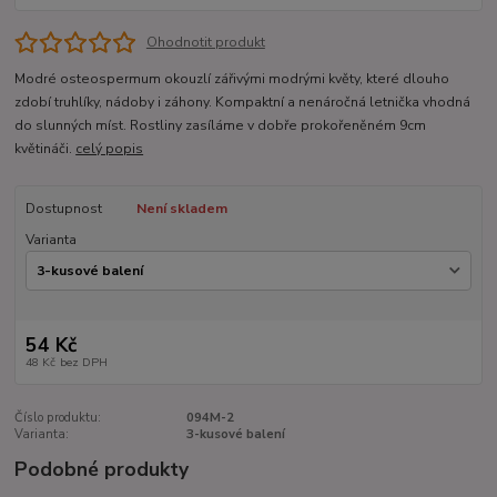
Ohodnotit produkt
Modré osteospermum okouzlí zářivými modrými květy, které dlouho
zdobí truhlíky, nádoby i záhony. Kompaktní a nenáročná letnička vhodná
do slunných míst. Rostliny zasíláme v dobře prokořeněném 9cm
květináči.
celý popis
Dostupnost
Není skladem
Varianta
54 Kč
48 Kč
bez DPH
Číslo produktu:
094M-2
Varianta:
3-kusové balení
Podobné produkty