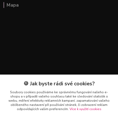
Mapa
🍪 Jak byste rádi své cookies?
Kontakty
Soubory cookies používáme ke správnému fungování našeho e-
+420 602 223 614
shopu a v případě vašeho souhlasu také ke sledování statistik o
webu, měření efektivity reklamních kampaní, zapamatování vašeho
oblíbeného nastavení při používání stránek, či zobrazení reklam
info@zahradnictvipetro.cz
odpovídajících vašim preferencím.
Více k využití cookies