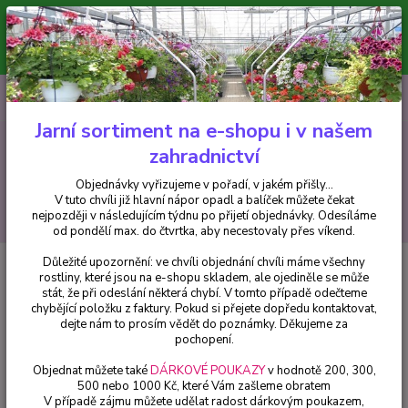
Minimální hodnota pro odeslání z e-shopu je 300 Kč.
V tuto chvíli již hlavní nápor objednávek opadl a balíček můžete čekat
nejpozději v následujícím týdnu po přijetí objednávky. Objednávky
vyřizujeme v pořadí, v jakém přišly...
0
ks
CZK
+420 602 223 614
za
0 Kč
Jarní sortiment na e-shopu i v našem
zahradnictví
Menu
Objednávky vyřizujeme v pořadí, v jakém přišly...
V tuto chvíli již hlavní nápor opadl a balíček můžete čekat
Hledat
nejpozději v následujícím týdnu po přijetí objednávky. Odesíláme
od pondělí max. do čtvrtka, aby necestovaly přes víkend.
Důležité upozornění: ve chvíli objednání chvíli máme všechny
Úvod
Bylinky a léčivky
Mydlice lékařská Saponaria officinális - cena na
rostliny, které jsou na e-shopu skladem, ale ojediněle se může
prodejně
stát, že při odeslání některá chybí. V tomto případě odečteme
chybějící položku z faktury. Pokud si přejete dopředu kontaktovat,
Mydlice lékařská Saponaria
dejte nám to prosím vědět do poznámky. Děkujeme za
officinális - cena na prodejně
pochopení.
Objednat můžete také
DÁRKOVÉ POUKAZY
v hodnotě 200, 300,
500 nebo 1000 Kč, které Vám zašleme obratem
V případě zájmu můžete udělat radost dárkovým poukazem,