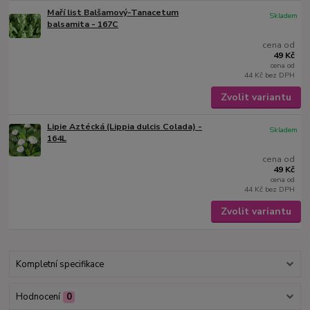
Maří list Balšamový-Tanacetum
Skladem
balsamita - 167C
cena od
49 Kč
cena od
44 Kč
bez DPH
Zvolit variantu
Lipie Aztécká (Lippia dulcis Colada) -
Skladem
164L
cena od
49 Kč
cena od
44 Kč
bez DPH
Zvolit variantu
Kompletní specifikace
Hodnocení
0