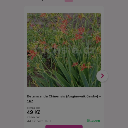
Belamcanda Chinensis (Angínovník čínsky) -
Chřipkovník 
167
cena od
cena od
49 Kč
49 Kč
cena od
cena od
Skladem
44 Kč
bez DPH
44 Kč
bez D