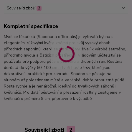
Související zboží
2
Kompletní specifikace
Mydlice lékařská (Saponaria officinalis) je vytrvalá bylina s
elegantními růžovými květy, známá pro svůj vysoký obsah
přírodních saponinů, které se tradičně využívají k výrobě šetrného,
přírodního mýdla a čisticích prostředků. V lidovém léčitelství se
používala pro podporu péče o pokožku a drobných ran. Rostlina
dorůstá do výšky 60–100 cm a tvoří husté trsy, které jsou
dekorativní i praktické pro zahradu. Snadno se pěstuje na
slunném až polostinném místě a ve vlhké, dobře propustné půdě.
Roste rychle a je nenáročná, ideální do trvalkových záhonů i
květináčů. Pro další pěstování a přesazení rostliny zesilujeme v
květináči o průměru 9 cm, připravené k výsadbě.
Související zboží
2