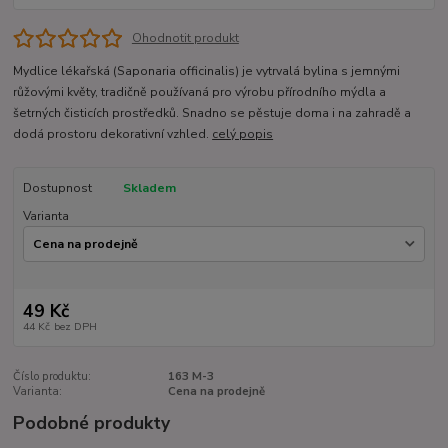
Ohodnotit produkt
Mydlice lékařská (Saponaria officinalis) je vytrvalá bylina s jemnými
růžovými květy, tradičně používaná pro výrobu přírodního mýdla a
šetrných čisticích prostředků. Snadno se pěstuje doma i na zahradě a
dodá prostoru dekorativní vzhled.
celý popis
Dostupnost
Skladem
Varianta
49 Kč
44 Kč
bez DPH
Číslo produktu:
163 M-3
Varianta:
Cena na prodejně
Podobné produkty