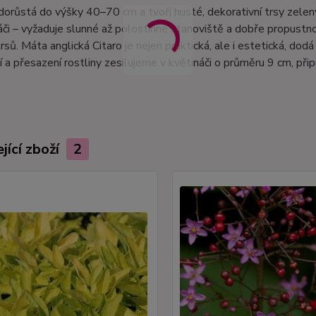
dorůstá do výšky 40–70 cm a tvoří husté, dekorativní trsy zelen
náči – vyžaduje slunné až polostinné stanoviště a dobře propustnou
rsů. Máta anglická Citaro je nejen praktická, ale i estetická, dodá 
 a přesazení rostliny zesilujeme v květináči o průměru 9 cm, při
jící zboží
2