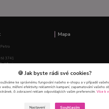
t
Mapa
 Petro
stě 3741
ík–Mlazice
🍪 Jak byste rádi své cookies?
používáme ke správnému fungování našeho e-shopu a v případě vašeho
k o webu, měření efektivity reklamních kampaní, zapamatování vašeho o
 stránek, či zobrazení reklam odpovídajících vašim preferencím.
Více k v
Souhlasím
Nastavení