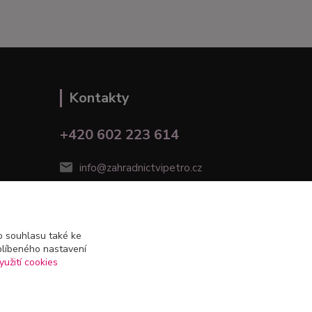
Kontakty
+420 602 223 614
info@zahradnictvipetro.cz
 souhlasu také ke
blíbeného nastavení
yužití cookies