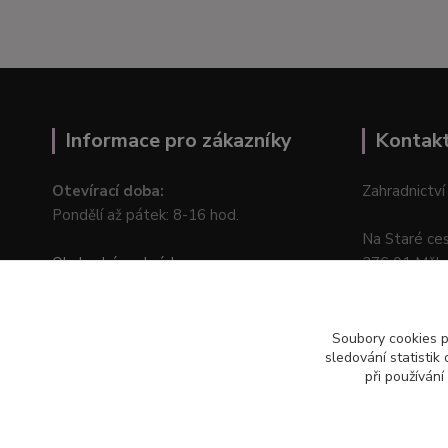
Informace pro zákazníky
Kontak
Otevírací doba:
Zahradnictví
Pondělí až pátek: 8-16 hod.
Na Staré ce
Obchodní podmínky
276 01 Měln
Online odstoupení od kupní smlouvy
Soubory cookies 
sledování statisti
při používání