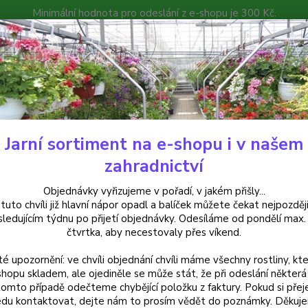
Minimální hodnota pro odeslání z e-shopu je 300 Kč.
íček můžete čekat nejpozději v následujícím týdnu po přijetí objedná
atalog
Poradna
Kontakty
Nevíte
Hledat
+420
Jarní sortiment na e-shopu i v našem
ylinky a léčivky
Menta pip. Máta Anglická Citaro - 162X
zahradnictví
a pip. Máta Anglická Citaro - 1
Objednávky vyřizujeme v pořadí, v jakém přišly...
 tuto chvíli již hlavní nápor opadl a balíček můžete čekat nejpozději
sledujícím týdnu po přijetí objednávky. Odesíláme od pondělí max.
čtvrtka, aby necestovaly přes víkend.
Máta an
té upozornění: ve chvíli objednání chvíli máme všechny rostliny, kte
intenzi
shopu skladem, ale ojediněle se může stát, že při odeslání některá 
osvěžuj
tomto případě odečteme chybějící položku z faktury. Pokud si přej
zahradě
du kontaktovat, dejte nám to prosím vědět do poznámky. Děkuj