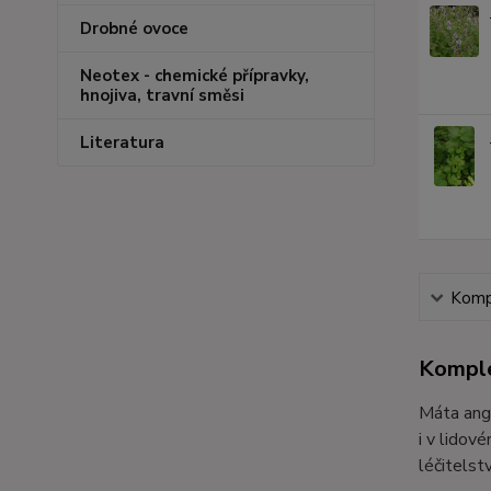
Drobné ovoce
Neotex - chemické přípravky,
hnojiva, travní směsi
Literatura
Kompl
Komple
Máta angl
i v lidov
léčitelst