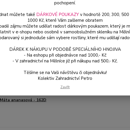
pochopení.
dnat můžete také
DÁRKOVÉ POUKAZY
v hodnotě 200, 300, 500
Dos
1000 Kč, které Vám zašleme obratem
Var
ípadě zájmu můžete udělat radost dárkovým poukazem, který je 
latnit v e-shopu nebo osobně v samoobslužném skleníku na Mělní
darovaný si jednoduše sám vybere rostliny, které mu udělají rado
ce
DÁREK K NÁKUPU V PODOBĚ SPECIÁLNÍHO HNOJIVA
49
- Na eshopu při objednávce nad 1000,- Kč
od
- V zahradnictví na Mělníce již při nákupu nad 500,- Kč.
Těšíme se na Vaši návštěvu či objednávku!
Číslo p
Kolektiv Zahradnictví Petro
é produkty
Zavřít
Máta ananasová - 162D