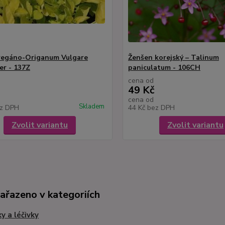
regáno-Origanum Vulgare
Ženšen korejský – Talinum
er - 137Z
paniculatum - 106CH
cena od
49 Kč
cena od
Skladem
z DPH
44 Kč
bez DPH
Zvolit variantu
Zvolit variantu
zařazeno v kategoriích
ky a léčivky