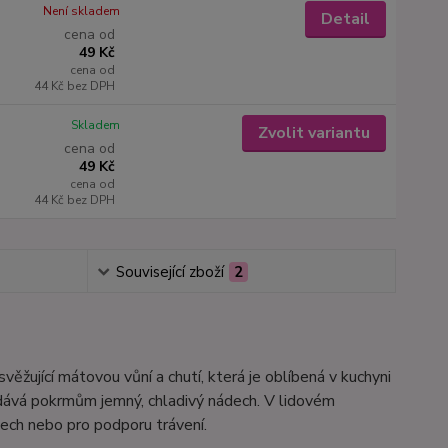
Není skladem
Detail
cena od
49 Kč
cena od
44 Kč
bez DPH
Skladem
Zvolit variantu
cena od
49 Kč
cena od
44 Kč
bez DPH
Související zboží
2
svěžující mátovou vůní a chutí, která je oblíbená v kuchyni
 dodává pokrmům jemný, chladivý nádech. V lidovém
stech nebo pro podporu trávení.