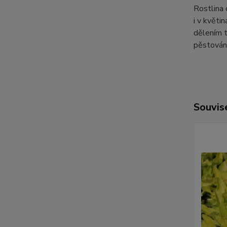
Rostlina 
i v květi
dělením t
pěstování
Souvise