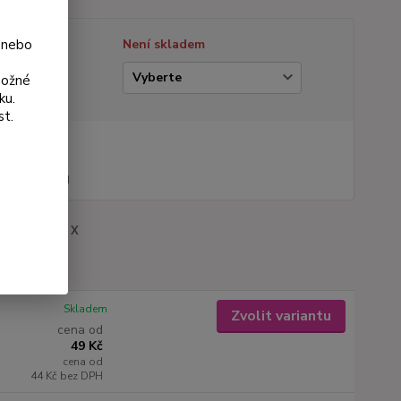
 nebo
tupnost
Není skladem
ianta
možné
ku.
st.
na od
 Kč
44 Kč
bez DPH
roduktu:
162 X
Skladem
Zvolit variantu
cena od
49 Kč
cena od
44 Kč
bez DPH