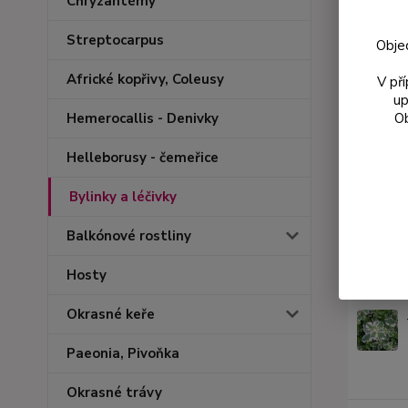
Chryzantémy
Streptocarpus
Obje
Africké kopřivy, Coleusy
V př
up
Ob
Hemerocallis - Denivky
Helleborusy - čemeřice
Bylinky a léčivky
Balkónové rostliny
Podobn
Hosty
Okrasné keře
Paeonia, Pivoňka
Okrasné trávy