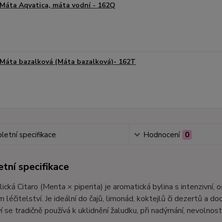
Máta Aqvatica, máta vodní - 162Q
Máta bazalková (Máta bazalková)- 162T
etní specifikace
Hodnocení
0
tní specifikace
ická Citaro (Menta × piperita) je aromatická bylina s intenzivní, o
ém léčitelství. Je ideální do čajů, limonád, koktejlů či dezertů a
ví se tradičně používá k uklidnění žaludku, při nadýmání, nevolno