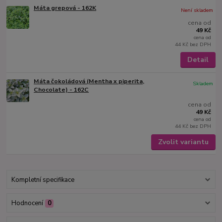
Máta grepová - 162K
Není skladem
cena od
49 Kč
cena od
44 Kč
bez DPH
Detail
Máta čokoládová (Mentha x piperita,
Skladem
Chocolate) - 162C
cena od
49 Kč
cena od
44 Kč
bez DPH
Zvolit variantu
Kompletní specifikace
Hodnocení
0