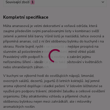
Související zboží
1
Kompletní specifikace
Máta ananasová je velmi dekorativní a voňavá odrůda, která
zaujme především svými panašovanými listy v kombinaci svěží
zelené a jemné bílé barvy. Vůně listů je nasládlá, lehce ovocná a
připomíná ananas, což z ní činí oblíbenou bylinku do kuchyně i na
okrasu. Roste bujně, rychle se rozrůstá a nejlépe prospívá na
slunném až polostinném místě v humózní, mírně vlhké půdě.
Pravidelný střih podpoří hustotu rostliny a zabrání jejímu
neřízenému šíření – ideální je proto také pěstování v květináčích
nebo ohraničených záhonech.
V kuchyni se výborně hodí do osvěžujících nápojů, limonád,
ovocných salátů, dezertů, jogurtů či letních koktejlů. Její jemné
aroma výborně doplňuje i sladké pečení. V lidovém léčitelství se
využívá pro podporu trávení, zklidnění žaludku a celkové osvěžení
organismu. Díky atraktivnímu vzhledu a příjemné chuti je
oblíbenou bylinkou nejen mezi zahrádkáři, ale i milovníky
aromatických rostlin.