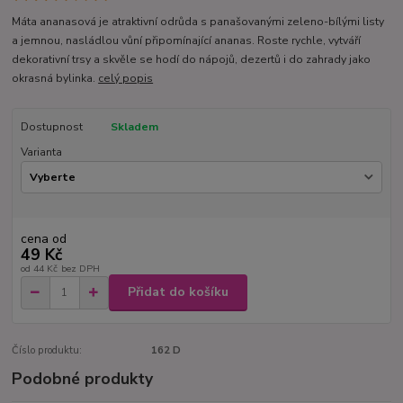
Máta ananasová je atraktivní odrůda s panašovanými zeleno-bílými listy
a jemnou, nasládlou vůní připomínající ananas. Roste rychle, vytváří
dekorativní trsy a skvěle se hodí do nápojů, dezertů i do zahrady jako
okrasná bylinka.
celý popis
Dostupnost
Skladem
Varianta
cena od
49 Kč
od
44 Kč
bez DPH
Přidat do košíku
Číslo produktu:
162 D
Podobné produkty