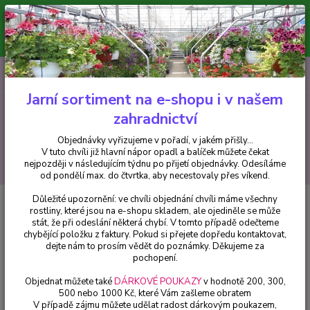
Minimální hodnota pro odeslání z e-shopu je 300 Kč.
V tuto chvíli již hlavní nápor objednávek opadl a balíček můžete čekat
nejpozději v následujícím týdnu po přijetí objednávky. Objednávky
vyřizujeme v pořadí, v jakém přišly...
0
ks
CZK
+420 602 223 614
za
0 Kč
Jarní sortiment na e-shopu i v našem
zahradnictví
Menu
Objednávky vyřizujeme v pořadí, v jakém přišly...
V tuto chvíli již hlavní nápor opadl a balíček můžete čekat
Hledat
nejpozději v následujícím týdnu po přijetí objednávky. Odesíláme
od pondělí max. do čtvrtka, aby necestovaly přes víkend.
Důležité upozornění: ve chvíli objednání chvíli máme všechny
Úvod
Bylinky a léčivky
Máta ananasová - 162D
rostliny, které jsou na e-shopu skladem, ale ojediněle se může
stát, že při odeslání některá chybí. V tomto případě odečteme
Máta ananasová - 162D
chybějící položku z faktury. Pokud si přejete dopředu kontaktovat,
dejte nám to prosím vědět do poznámky. Děkujeme za
pochopení.
Objednat můžete také
DÁRKOVÉ POUKAZY
v hodnotě 200, 300,
500 nebo 1000 Kč, které Vám zašleme obratem
V případě zájmu můžete udělat radost dárkovým poukazem,