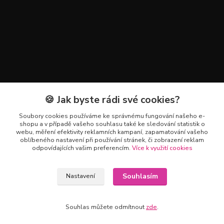
🍪 Jak byste rádi své cookies?
Kontakty
Soubory cookies používáme ke správnému fungování našeho e-
+420 602 223 614
shopu a v případě vašeho souhlasu také ke sledování statistik o
webu, měření efektivity reklamních kampaní, zapamatování vašeho
oblíbeného nastavení při používání stránek, či zobrazení reklam
info@zahradnictvipetro.cz
odpovídajících vašim preferencím.
Více k využití cookies
Souhlasím
Nastavení
Souhlas můžete odmítnout
zde
.
Vytvořeno na
Eshop-rychle.cz