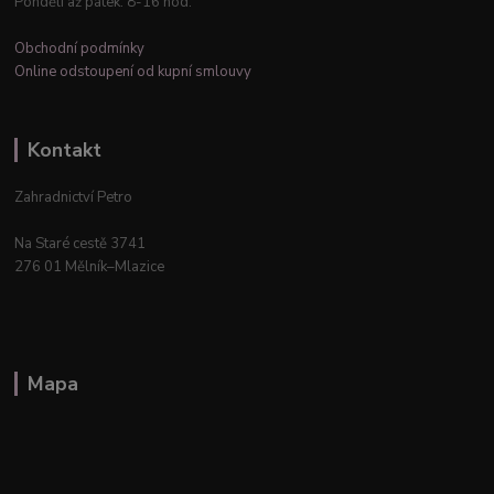
Pondělí až pátek: 8-16 hod.
Obchodní podmínky
Online odstoupení od kupní smlouvy
Kontakt
Zahradnictví Petro
Na Staré cestě 3741
276 01 Mělník–Mlazice
Mapa