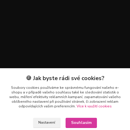
🍪 Jak byste rádi své cookies?
Kontakty
Soubory cookies používáme ke správnému fungování našeho e-
+420 602 223 614
shopu a v případě vašeho souhlasu také ke sledování statistik o
webu, měření efektivity reklamních kampaní, zapamatování vašeho
oblíbeného nastavení při používání stránek, či zobrazení reklam
info@zahradnictvipetro.cz
odpovídajících vašim preferencím.
Více k využití cookies
Souhlasím
Nastavení