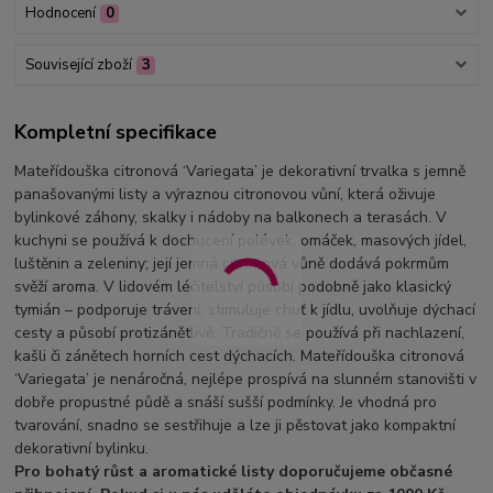
Hodnocení
0
Související zboží
3
Kompletní specifikace
Mateřídouška citronová ‘Variegata’ je dekorativní trvalka s jemně
panašovanými listy a výraznou citronovou vůní, která oživuje
bylinkové záhony, skalky i nádoby na balkonech a terasách. V
kuchyni se používá k dochucení polévek, omáček, masových jídel,
luštěnin a zeleniny; její jemná citronová vůně dodává pokrmům
svěží aroma. V lidovém léčitelství působí podobně jako klasický
tymián – podporuje trávení, stimuluje chuť k jídlu, uvolňuje dýchací
cesty a působí protizánětlivě. Tradičně se používá při nachlazení,
kašli či zánětech horních cest dýchacích. Mateřídouška citronová
‘Variegata’ je nenáročná, nejlépe prospívá na slunném stanovišti v
dobře propustné půdě a snáší sušší podmínky. Je vhodná pro
tvarování, snadno se sestřihuje a lze ji pěstovat jako kompaktní
dekorativní bylinku.
Pro bohatý růst a aromatické listy doporučujeme občasné