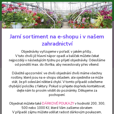
Minimální hodnota pro odeslání z e-shopu je 300 Kč.
V tuto chvíli již hlavní nápor objednávek opadl a balíček můžete čekat
nejpozději v následujícím týdnu po přijetí objednávky. Objednávky
vyřizujeme v pořadí, v jakém přišly...
0
ks
CZK
+420 602 223 614
za
0 Kč
Jarní sortiment na e-shopu i v našem
zahradnictví
Menu
Objednávky vyřizujeme v pořadí, v jakém přišly...
V tuto chvíli již hlavní nápor opadl a balíček můžete čekat
Hledat
nejpozději v následujícím týdnu po přijetí objednávky. Odesíláme
od pondělí max. do čtvrtka, aby necestovaly přes víkend.
Důležité upozornění: ve chvíli objednání chvíli máme všechny
Úvod
Bylinky a léčivky
Mateřidouška citronová variegata- panašovaný
rostliny, které jsou na e-shopu skladem, ale ojediněle se může
list - cena za kus v 3-kusovém balení
stát, že při odeslání některá chybí. V tomto případě odečteme
chybějící položku z faktury. Pokud si přejete dopředu kontaktovat,
Mateřidouška citronová
dejte nám to prosím vědět do poznámky. Děkujeme za
variegata- panašovaný list - cena
pochopení.
za kus v 3-kusovém balení
Objednat můžete také
DÁRKOVÉ POUKAZY
v hodnotě 200, 300,
500 nebo 1000 Kč, které Vám zašleme obratem
V případě zájmu můžete udělat radost dárkovým poukazem,