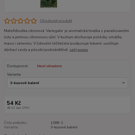
Ohodnotit produkt
Mateřídouška citronová ‘Variegata’ je aromatická trvalka s panašovanými
listy a jemnou citronovou vůní. V kuchyni dochucuje polévky, omáčky,
maso i zeleninu. V lidovém léčitelství podporuje trávení, uvolňuje
dýchací cesty a působí protizánětlivě.
celý popis
Dostupnost
Není skladem
Varianta
54 Kč
48 Kč
bez DPH
Číslo produktu:
138B-2
Varianta:
3-kusové balení