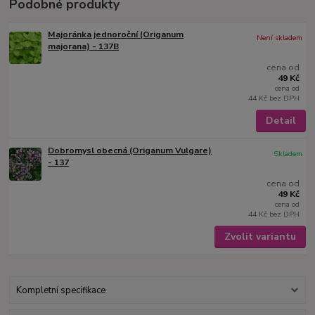
Podobné produkty
Majoránka jednoroční (Origanum
Není skladem
majorana) - 137B
cena od
49 Kč
cena od
44 Kč
bez DPH
Detail
Dobromysl obecná (Origanum Vulgare)
Skladem
- 137
cena od
49 Kč
cena od
44 Kč
bez DPH
Zvolit variantu
Kompletní specifikace