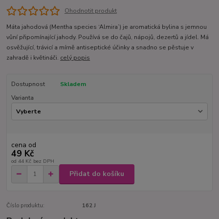
Ohodnotit produkt
Máta jahodová (Mentha species ‘Almira’) je aromatická bylina s jemnou
vůní připomínající jahody. Používá se do čajů, nápojů, dezertů a jídel. Má
osvěžující, trávicí a mírně antiseptické účinky a snadno se pěstuje v
zahradě i květináči.
celý popis
Dostupnost
Skladem
Varianta
cena od
49 Kč
od
44 Kč
bez DPH
Přidat do košíku
Číslo produktu:
162 J