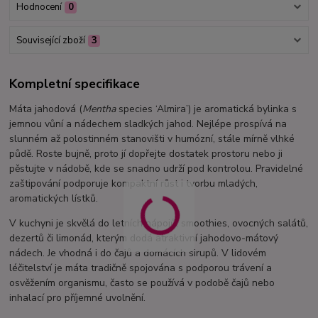
Hodnocení
0
Související zboží
3
Kompletní specifikace
Máta jahodová (
Mentha
species ‘Almira’) je aromatická bylinka s
jemnou vůní a nádechem sladkých jahod. Nejlépe prospívá na
slunném až polostinném stanovišti v humózní, stále mírně vlhké
půdě. Roste bujně, proto jí dopřejte dostatek prostoru nebo ji
pěstujte v nádobě, kde se snadno udrží pod kontrolou. Pravidelné
zaštipování podporuje kompaktní růst i tvorbu mladých,
aromatických lístků.
V kuchyni je skvělá do letních nápojů, smoothies, ovocných salátů,
dezertů či limonád, kterým dodá atraktivní jahodovo-mátový
nádech. Je vhodná i do čajů a domácích sirupů. V lidovém
léčitelství je máta tradičně spojována s podporou trávení a
osvěžením organismu, často se používá v podobě čajů nebo
inhalací pro příjemné uvolnění.