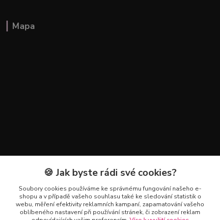
Mapa
🍪 Jak byste rádi své cookies?
Kontakty
Soubory cookies používáme ke správnému fungování našeho e-
+420 602 223 614
shopu a v případě vašeho souhlasu také ke sledování statistik o
webu, měření efektivity reklamních kampaní, zapamatování vašeho
oblíbeného nastavení při používání stránek, či zobrazení reklam
info@zahradnictvipetro.cz