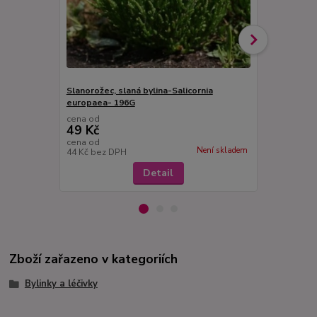
Slanorožec, slaná bylina-Salicornia
Smil italský 
europaea- 196G
173
cena od
cena od
49 Kč
49 Kč
cena od
cena od
Není skladem
44 Kč
bez DPH
44 Kč
bez D
Detail
Zboží zařazeno v kategoriích
Bylinky a léčivky