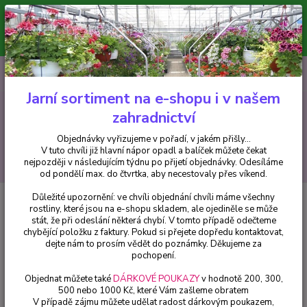
Minimální hodnota pro odeslání z e-shopu je 300 Kč.
V tuto chvíli již hlavní nápor objednávek opadl a balíček můžete čekat
nejpozději v následujícím týdnu po přijetí objednávky. Objednávky
vyřizujeme v pořadí, v jakém přišly...
0
ks
CZK
+420 602 223 614
za
0 Kč
Jarní sortiment na e-shopu i v našem
zahradnictví
Menu
Objednávky vyřizujeme v pořadí, v jakém přišly...
V tuto chvíli již hlavní nápor opadl a balíček můžete čekat
Hledat
nejpozději v následujícím týdnu po přijetí objednávky. Odesíláme
od pondělí max. do čtvrtka, aby necestovaly přes víkend.
Důležité upozornění: ve chvíli objednání chvíli máme všechny
Úvod
Bylinky a léčivky
Máta jahodová (Menta species, Almira) - 162J
rostliny, které jsou na e-shopu skladem, ale ojediněle se může
stát, že při odeslání některá chybí. V tomto případě odečteme
Máta jahodová (Menta species,
chybějící položku z faktury. Pokud si přejete dopředu kontaktovat,
Almira) - 162J
dejte nám to prosím vědět do poznámky. Děkujeme za
pochopení.
Objednat můžete také
DÁRKOVÉ POUKAZY
v hodnotě 200, 300,
500 nebo 1000 Kč, které Vám zašleme obratem
V případě zájmu můžete udělat radost dárkovým poukazem,