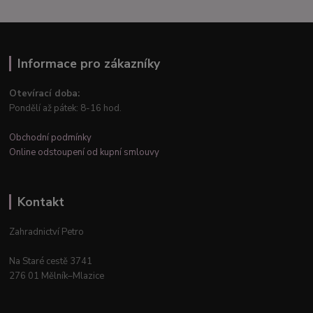
Informace pro zákazníky
Otevírací doba:
Pondělí až pátek: 8-16 hod.
Obchodní podmínky
Online odstoupení od kupní smlouvy
Kontakt
Zahradnictví Petro
Na Staré cestě 3741
276 01 Mělník–Mlazice