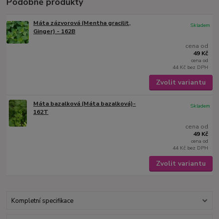
Podobné produkty
Máta zázvorová (Mentha gracilit,
Skladem
Ginger) - 162B
cena od
49 Kč
cena od
44 Kč
bez DPH
Zvolit variantu
Máta bazalková (Máta bazalková)-
Skladem
162T
cena od
49 Kč
cena od
44 Kč
bez DPH
Zvolit variantu
Kompletní specifikace