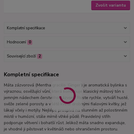
Zvolit variantu
Kompletní specifikace
Hodnocení
0
Související zboží
2
Kompletní specifikace
Máta zázvorová (Mentha gracilis ‘Ginger’) je aromatická bylinka s
výraznou, osvěžující vůní, která kombinuje klasický mátový tón s
jemným nádechem čerstvého zázvoru. Roste rychle, vytváří husté,
svěže zelené porosty a v létě kvete drobnými fialovými kvítky, jež
lákají včely i motýly. Nejlépe prospívá na slunném až polostinném
místě v humózní, stále mírně vlhké půdě. Pravidelný střih
podporuje větvení i bohatší růst. Jelikož máta snadno expanduje,
je vhodné ji pěstovat v květináči nebo ohraničeném prostoru.