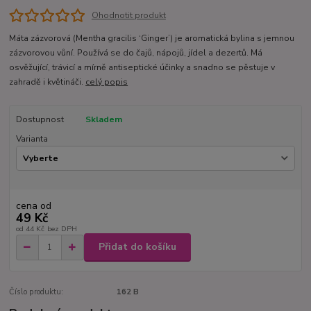
Ohodnotit produkt
Máta zázvorová (Mentha gracilis ‘Ginger’) je aromatická bylina s jemnou
zázvorovou vůní. Používá se do čajů, nápojů, jídel a dezertů. Má
osvěžující, trávicí a mírně antiseptické účinky a snadno se pěstuje v
zahradě i květináči.
celý popis
Dostupnost
Skladem
Varianta
cena od
49 Kč
od
44 Kč
bez DPH
Přidat do košíku
Číslo produktu:
162 B