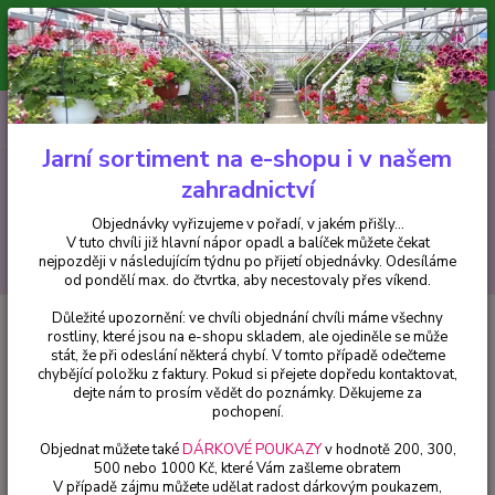
Minimální hodnota pro odeslání z e-shopu je 300 Kč.
V tuto chvíli již hlavní nápor objednávek opadl a balíček můžete čekat
nejpozději v následujícím týdnu po přijetí objednávky. Objednávky
vyřizujeme v pořadí, v jakém přišly...
0
ks
CZK
+420 602 223 614
za
0 Kč
Jarní sortiment na e-shopu i v našem
zahradnictví
Menu
Objednávky vyřizujeme v pořadí, v jakém přišly...
V tuto chvíli již hlavní nápor opadl a balíček můžete čekat
Hledat
nejpozději v následujícím týdnu po přijetí objednávky. Odesíláme
od pondělí max. do čtvrtka, aby necestovaly přes víkend.
Důležité upozornění: ve chvíli objednání chvíli máme všechny
Úvod
Bylinky a léčivky
Máta zázvorová (Mentha gracilit, Ginger) - 162B
rostliny, které jsou na e-shopu skladem, ale ojediněle se může
stát, že při odeslání některá chybí. V tomto případě odečteme
Máta zázvorová (Mentha gracilit,
chybějící položku z faktury. Pokud si přejete dopředu kontaktovat,
Ginger) - 162B
dejte nám to prosím vědět do poznámky. Děkujeme za
pochopení.
Objednat můžete také
DÁRKOVÉ POUKAZY
v hodnotě 200, 300,
500 nebo 1000 Kč, které Vám zašleme obratem
V případě zájmu můžete udělat radost dárkovým poukazem,