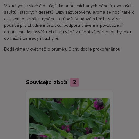
V kuchyni je skvělá do čajů, limonád, míchaných nápojů, ovocných
salátů i sladkých dezertů. Díky zázvorovému aroma se hodí také k
asijským pokrmům, rybám a drůbeži. V lidovém léčitelství se
používá pro zklidnění žaludku, podporu trávení a povzbuzení
organismu. Její osvěžující chuť i vůně z ní činí všestrannou bylinku
do každé zahrady i kuchyně.
Dodáváme v květináči o průměru 9 cm, dobře prokořeněnou
Související zboží
2