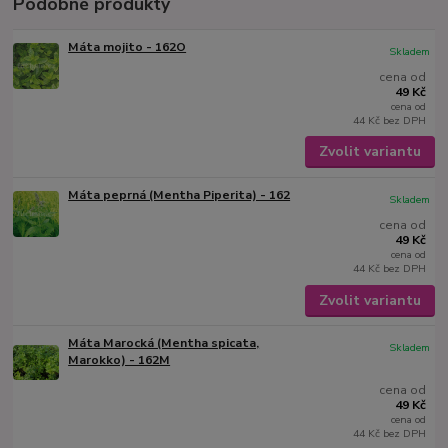
Podobné produkty
Máta mojito - 162O
Skladem
cena od
49 Kč
cena od
44 Kč
bez DPH
Zvolit variantu
Máta peprná (Mentha Piperita) - 162
Skladem
cena od
49 Kč
cena od
44 Kč
bez DPH
Zvolit variantu
Máta Marocká (Mentha spicata,
Skladem
Marokko) - 162M
cena od
49 Kč
cena od
44 Kč
bez DPH