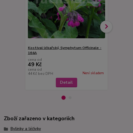
Kostival lékařský, Symphytum Officinale -
Křen selský,
164A
cena od
cena od
49 Kč
75 Kč
cena od
cena od
Není skladem
44 Kč
bez DPH
67 Kč
bez D
Detail
Zboží zařazeno v kategoriích
Bylinky a léčivky