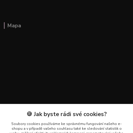
Mapa
🍪 Jak byste rádi své cookies?
Kontakty
Soubory cookies používáme ke správnému fungování našeho e-
+420 602 223 614
shopu a v případě vašeho souhlasu také ke sledování statistik o