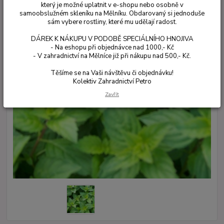
který je možné uplatnit v e-shopu nebo osobně v
samoobslužném skleníku na Mělníku. Obdarovaný si jednoduše
sám vybere rostliny, které mu udělají radost.
DÁREK K NÁKUPU V PODOBĚ SPECIÁLNÍHO HNOJIVA
- Na eshopu při objednávce nad 1000,- Kč
- V zahradnictví na Mělníce již při nákupu nad 500,- Kč.
Těšíme se na Vaši návštěvu či objednávku!
Kolektiv Zahradnictví Petro
Zavřít