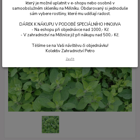
který je možné uplatnit v e-shopu nebo osobně v
samoobslužném skleníku na Mělníku. Obdarovaný si jednoduše
sám vybere rostliny, které mu udělají radost.
DÁREK K NÁKUPU V PODOBĚ SPECIÁLNÍHO HNOJIVA
- Na eshopu při objednávce nad 1000,- Kč
- V zahradnictví na Mělníce již při nákupu nad 500,- Kč.
Těšíme se na Vaši návštěvu či objednávku!
Kolektiv Zahradnictví Petro
Zavřít