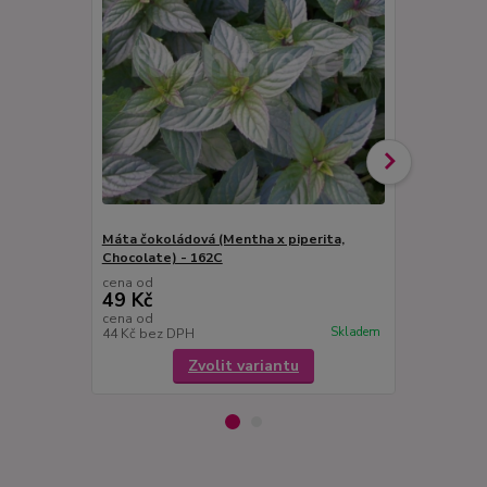
Máta čokoládová (Mentha x piperita,
Máta česnek
Chocolate) - 162C
cena od
cena od
49 Kč
49 Kč
cena od
cena od
Skladem
44 Kč
bez DPH
44 Kč
bez D
Zvolit variantu