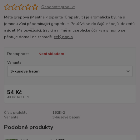
Ohodnotit produkt
Máta grepová (Mentha × piperita ‘Grapefruit’) je aromatická bylina s
jemnou vůní připomínající grapefruit. Používá se do čajů, nápojů, dezertů
a jídel. Má osvěžující, trávicí a mírně antiseptické účinky a snadno se
pěstuje doma i na zahradě.
celý popis
Dostupnost
Není skladem
Varianta
54 Kč
48 Kč
bez DPH
Číslo produktu:
162K-2
Varianta:
3-kusové balení
Podobné produkty