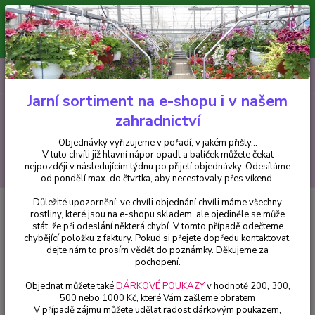
Minimální hodnota pro odeslání z e-shopu je 300 Kč.
V tuto chvíli již hlavní nápor objednávek opadl a balíček můžete čekat
nejpozději v následujícím týdnu po přijetí objednávky. Objednávky
vyřizujeme v pořadí, v jakém přišly...
0
ks
CZK
+420 602 223 614
za
0 Kč
Jarní sortiment na e-shopu i v našem
zahradnictví
Menu
Objednávky vyřizujeme v pořadí, v jakém přišly...
V tuto chvíli již hlavní nápor opadl a balíček můžete čekat
Hledat
nejpozději v následujícím týdnu po přijetí objednávky. Odesíláme
od pondělí max. do čtvrtka, aby necestovaly přes víkend.
Důležité upozornění: ve chvíli objednání chvíli máme všechny
Úvod
Bylinky a léčivky
Máta grepová - cena za kus v 3-kusovém balení
rostliny, které jsou na e-shopu skladem, ale ojediněle se může
stát, že při odeslání některá chybí. V tomto případě odečteme
Máta grepová - cena za kus v 3-
chybějící položku z faktury. Pokud si přejete dopředu kontaktovat,
kusovém balení
dejte nám to prosím vědět do poznámky. Děkujeme za
pochopení.
Objednat můžete také
DÁRKOVÉ POUKAZY
v hodnotě 200, 300,
500 nebo 1000 Kč, které Vám zašleme obratem
V případě zájmu můžete udělat radost dárkovým poukazem,