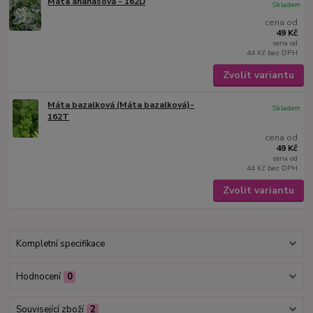
Máta ananasová - 162D
Skladem
cena od
49 Kč
cena od
44 Kč
bez DPH
Zvolit variantu
Máta bazalková (Máta bazalková)-
Skladem
162T
cena od
49 Kč
cena od
44 Kč
bez DPH
Zvolit variantu
Kompletní specifikace
Hodnocení
0
Související zboží
2