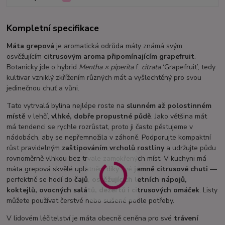
Kompletní specifikace
Máta grepová
je aromatická odrůda máty známá svým
osvěžujícím
citrusovým aroma připomínajícím grapefruit
.
Botanicky jde o hybrid
Mentha × piperita
f.
citrata
‘Grapefruit’, tedy
kultivar vzniklý zkřížením různých mát a vyšlechtěný pro svou
jedinečnou chuť a vůni.
Tato vytrvalá bylina nejlépe roste na
slunném až polostinném
místě
v lehčí,
vlhké, dobře propustné půdě
. Jako většina mát
má tendenci se rychle rozrůstat, proto ji často pěstujeme v
nádobách, aby se nepřemnožila v záhoně. Podporujte kompaktní
růst pravidelným
zaštipováním vrcholů rostliny
a udržujte půdu
rovnoměrně vlhkou bez trvale zamokřených míst. V kuchyni má
máta grepová skvělé uplatnění díky své
jemně citrusové chuti
—
perfektně se hodí do
čajů, osvěžujících letních nápojů,
koktejlů, ovocných salátů, dezertů i citrusových omáček
. Listy
můžete používat čerstvé nebo sušené podle potřeby.
V lidovém léčitelství je máta obecně ceněna pro své
trávení