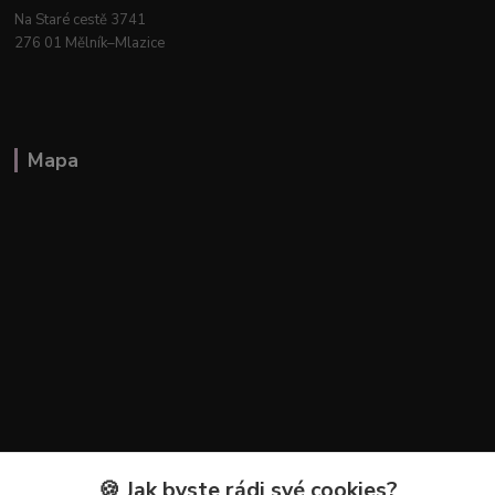
Na Staré cestě 3741
276 01 Mělník–Mlazice
Mapa
🍪 Jak byste rádi své cookies?
Kontakty