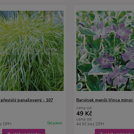
převislý panašovaný - 107
Barvínek menší-Vinca minor 
cena od
49 Kč
cena od
Skladem
z DPH
44 Kč
bez DPH