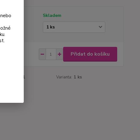
 nebo
tupnost
Skladem
ianta
možné
ku.
st.
 Kč
Přidat do košíku
Kč
bez DPH
roduktu:
64-1
Varianta:
1 ks