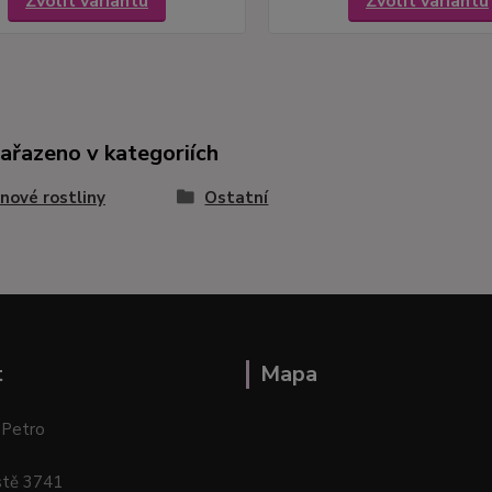
Zvolit variantu
Zvolit variantu
zařazeno v kategoriích
nové rostliny
Ostatní
t
Mapa
 Petro
stě 3741