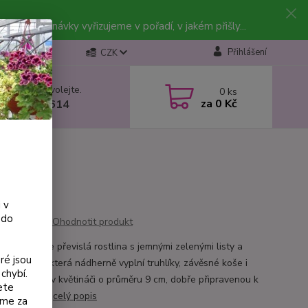
vky. Objednávky vyřizujeme v pořadí, v jakém přišly...
Přihlášení
CZK
 si rady? Zavolejte.
0
ks
za
0 Kč
 602 223 614
 v
 do
Ohodnotit produkt
hia ‘Lyssi’ je převislá rostlina s jemnými zelenými listy a
ré jsou
vními květy, která nádherně vyplní truhlíky, závěsné koše i
chybí.
. Dodáváme v květináči o průměru 9 cm, dobře připravenou k
ete
u pěstování.
celý popis
eme za