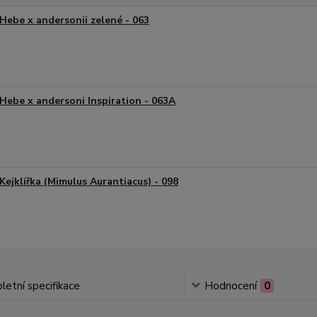
Hebe x andersonii zelené - 063
Hebe x andersoni Inspiration - 063A
Kejklířka (Mimulus Aurantiacus) - 098
etní specifikace
Hodnocení
0