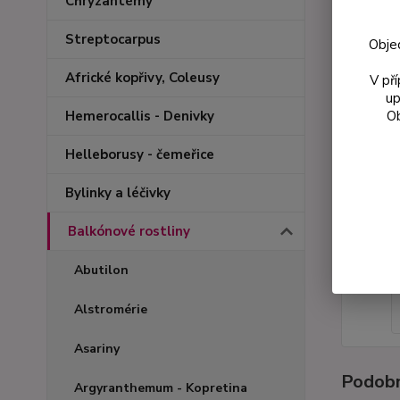
Chryzantémy
Streptocarpus
Obje
Africké kopřivy, Coleusy
V př
up
Ob
Hemerocallis - Denivky
Helleborusy - čemeřice
Bylinky a léčivky
Balkónové rostliny
Abutilon
Alstromérie
Asariny
Podobn
Argyranthemum - Kopretina