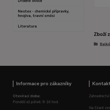
Drobné ovoce
Neotex - chemické přípravky,
hnojiva, travní směsi
Literatura
Zboží 
Balkó
Informace pro zákazníky
Kontak
Otevírací doba:
Zahradnictví
Pondělí až pátek: 8-16 hod.
Na Staré ce