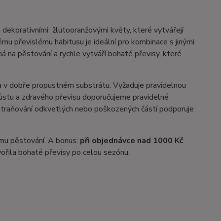
 a dekorativními žlutooranžovými květy, které vytvářejí
mu převislému habitusu je ideální pro kombinace s jinými
ná na pěstování a rychle vytváří bohaté převisy, které
 a v dobře propustném substrátu. Vyžaduje pravidelnou
ůstu a zdravého převisu doporučujeme pravidelné
Odstraňování odkvetlých nebo poškozených částí podporuje
ímu pěstování. A bonus:
při objednávce nad 1000 Kč
tvořila bohaté převisy po celou sezónu.