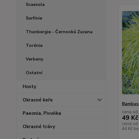
Scaevola
Surfínie
Thunbergie - Černooká Zuzana
Torénie
Verbeny
Ostatní
Hosty
Okrasné keře
Bambus 
cena od
Paeonia, Pivoňka
49 Kč
cena od
Okrasné trávy
44 Kč
be