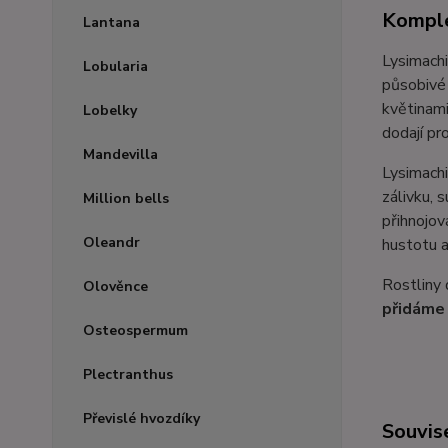
Komple
Lantana
Lysimachi
Lobularia
působivé 
květinami
Lobelky
dodají pr
Mandevilla
Lysimachi
zálivku, 
Million bells
přihnojov
Oleandr
hustotu a
Rostliny 
Olověnce
přidáme 
Osteospermum
Plectranthus
Převislé hvozdíky
Souvise