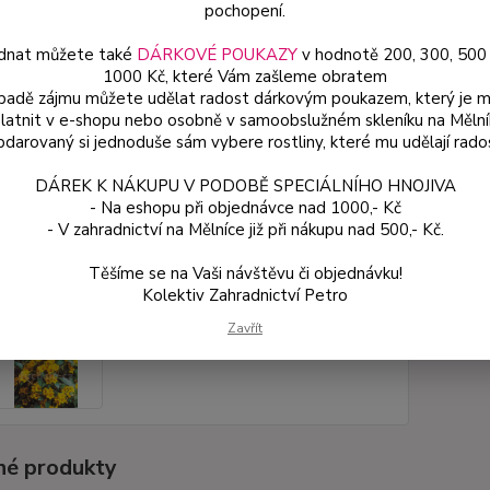
pochopení.
dnat můžete také
DÁRKOVÉ POUKAZY
v hodnotě 200, 300, 500
Dos
1000 Kč, které Vám zašleme obratem
Var
ípadě zájmu můžete udělat radost dárkovým poukazem, který je 
latnit v e-shopu nebo osobně v samoobslužném skleníku na Mělní
darovaný si jednoduše sám vybere rostliny, které mu udělají rado
59
DÁREK K NÁKUPU V PODOBĚ SPECIÁLNÍHO HNOJIVA
53 
- Na eshopu při objednávce nad 1000,- Kč
- V zahradnictví na Mělníce již při nákupu nad 500,- Kč.
Číslo p
Těšíme se na Vaši návštěvu či objednávku!
Kolektiv Zahradnictví Petro
Zavřít
é produkty