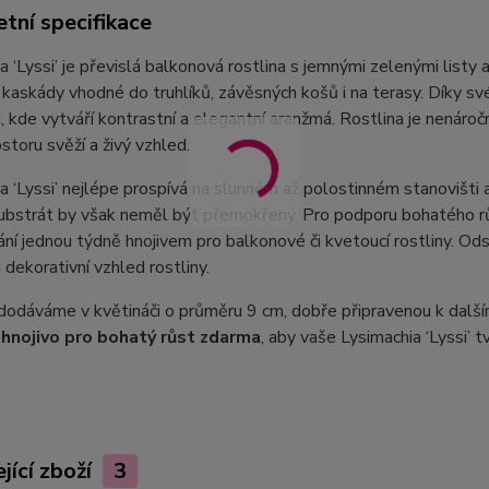
tní specifikace
a ‘Lyssi’ je převislá balkonová rostlina s jemnými zelenými listy
kaskády vhodné do truhlíků, závěsných košů i na terasy. Díky své
, kde vytváří kontrastní a elegantní aranžmá. Rostlina je nenároč
ostoru svěží a živý vzhled.
a ‘Lyssi’ nejlépe prospívá na slunném až polostinném stanovišti
substrát by však neměl být přemokřený. Pro podporu bohatého r
ání jednou týdně hnojivem pro balkonové či kvetoucí rostliny. 
 dekorativní vzhled rostliny.
dodáváme v květináči o průměru 9 cm, dobře připravenou k dalš
hnojivo pro bohatý růst zdarma
, aby vaše Lysimachia ‘Lyssi’ 
jící zboží
3