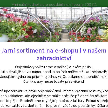
Minimální hodnota pro odeslání z e-shopu je 300 Kč.
íček můžete čekat nejpozději v následujícím týdnu po přijetí objedná
atalog
Poradna
Kontakty
Nevíte
Hledat
+420
Jarní sortiment na e-shopu i v našem
alkónové rostliny
Lysimachia Lyssi - 1 ks
zahradnictví
machia Lyssi - 1 ks
Objednávky vyřizujeme v pořadí, v jakém přišly...
 tuto chvíli již hlavní nápor opadl a balíček můžete čekat nejpozději
sledujícím týdnu po přijetí objednávky. Odesíláme od pondělí max.
čtvrtka, aby necestovaly přes víkend.
Lysimac
té upozornění: ve chvíli objednání chvíli máme všechny rostliny, kte
atrakti
shopu skladem, ale ojediněle se může stát, že při odeslání některá 
terasy
tomto případě odečteme chybějící položku z faktury. Pokud si přej
dalším
du kontaktovat, dejte nám to prosím vědět do poznámky. Děkuj