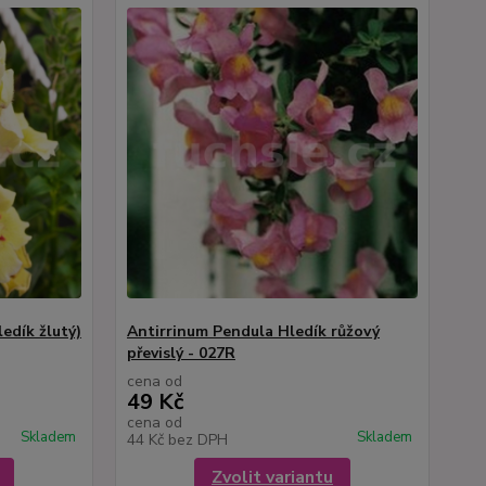
edík žlutý)
Antirrinum Pendula Hledík růžový
převislý - 027R
cena od
49 Kč
cena od
Skladem
Skladem
44 Kč
bez DPH
Zvolit variantu