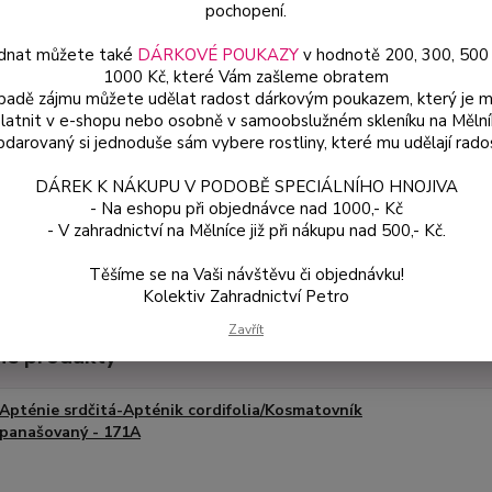
pochopení.
dnat můžete také
DÁRKOVÉ POUKAZY
v hodnotě 200, 300, 500
ce
49
1000 Kč, které Vám zašleme obratem
ípadě zájmu můžete udělat radost dárkovým poukazem, který je 
od
latnit v e-shopu nebo osobně v samoobslužném skleníku na Mělní
darovaný si jednoduše sám vybere rostliny, které mu udělají rado
Číslo p
DÁREK K NÁKUPU V PODOBĚ SPECIÁLNÍHO HNOJIVA
- Na eshopu při objednávce nad 1000,- Kč
- V zahradnictví na Mělníce již při nákupu nad 500,- Kč.
Těšíme se na Vaši návštěvu či objednávku!
Kolektiv Zahradnictví Petro
Zavřít
é produkty
Apténie srdčitá-Apténik cordifolia/Kosmatovník
panašovaný - 171A