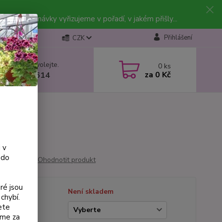
vky. Objednávky vyřizujeme v pořadí, v jakém přišly...
Přihlášení
CZK
 si rady? Zavolejte.
0
ks
za
0 Kč
 602 223 614
 v
 do
Ohodnotit produkt
ré jsou
tupnost
Není skladem
chybí.
ete
ianta
eme za