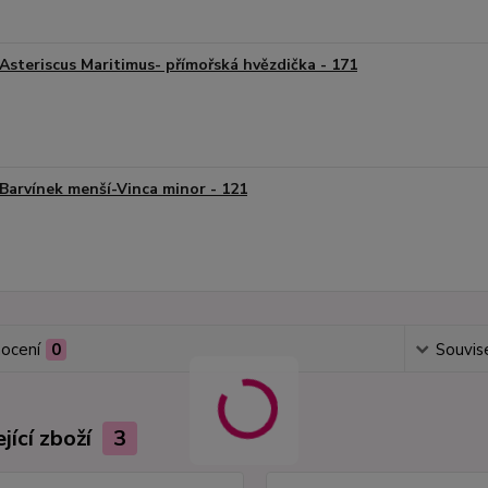
Asteriscus Maritimus- přímořská hvězdička - 171
Barvínek menší-Vinca minor - 121
ocení
0
Souvise
jící zboží
3