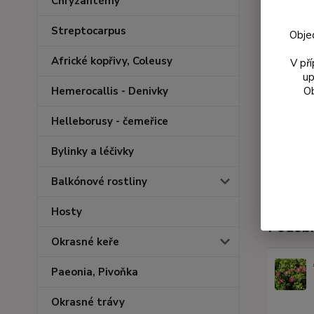
Chryzantémy
Streptocarpus
Obje
Africké kopřivy, Coleusy
V př
up
Ob
Hemerocallis - Denivky
Helleborusy - čemeřice
Bylinky a léčivky
Balkónové rostliny
Hosty
Podobn
Okrasné keře
Paeonia, Pivoňka
Okrasné trávy