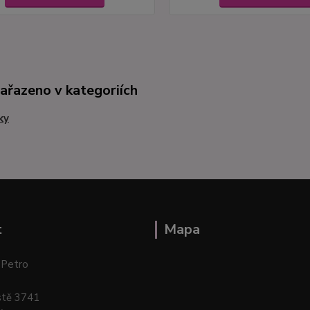
zařazeno v kategoriích
ky
t
Mapa
 Petro
stě 3741