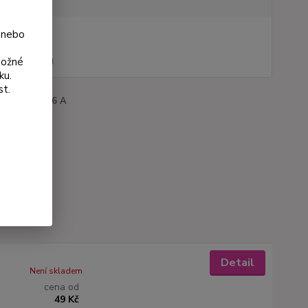
 nebo
na od
 Kč
možné
44 Kč
bez DPH
ku.
st.
roduktu:
3106 A
Detail
Není skladem
cena od
49 Kč