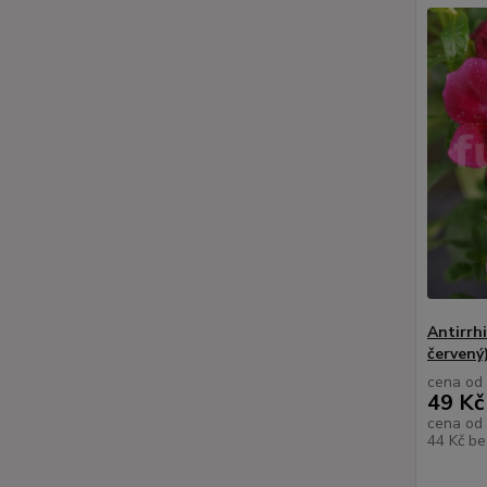
Antirrh
červený
cena od
49 Kč
cena od
44 Kč
be