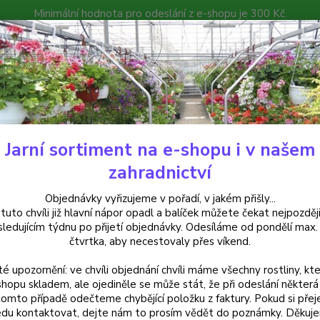
Minimální hodnota pro odeslání z e-shopu je 300 Kč.
íček můžete čekat nejpozději v následujícím týdnu po přijetí objedná
atalog
Poradna
Kontakty
Nevíte
Hledat
+420
Jarní sortiment na e-shopu i v našem
rvalky
Barvínek Moonlit, Vinca - 3106A
zahradnictví
ínek Moonlit, Vinca - 3106A
Objednávky vyřizujeme v pořadí, v jakém přišly...
 tuto chvíli již hlavní nápor opadl a balíček můžete čekat nejpozději
sledujícím týdnu po přijetí objednávky. Odesíláme od pondělí max.
čtvrtka, aby necestovaly přes víkend.
té upozornění: ve chvíli objednání chvíli máme všechny rostliny, kte
Dos
shopu skladem, ale ojediněle se může stát, že při odeslání některá 
tomto případě odečteme chybějící položku z faktury. Pokud si přej
Var
du kontaktovat, dejte nám to prosím vědět do poznámky. Děkuj