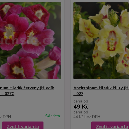
inum Hledík červený (Hledík
Antirrhinum Hledík žlutý (Hl
) - 027C
- 027
cena od
49 Kč
cena od
Skladem
z DPH
44 Kč
bez DPH
Zvolit variantu
Zvolit variantu