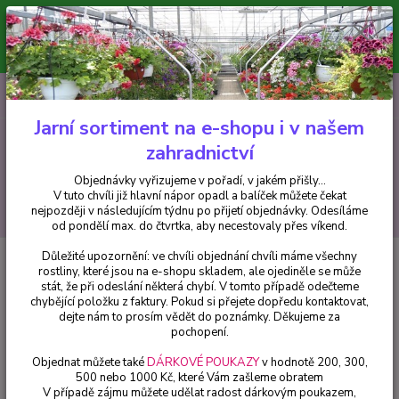
Minimální hodnota pro odeslání z e-shopu je 300 Kč.
V tuto chvíli již hlavní nápor objednávek opadl a balíček můžete čekat
nejpozději v následujícím týdnu po přijetí objednávky. Objednávky
vyřizujeme v pořadí, v jakém přišly...
0
ks
CZK
+420 602 223 614
za
0 Kč
Jarní sortiment na e-shopu i v našem
zahradnictví
Menu
Objednávky vyřizujeme v pořadí, v jakém přišly...
V tuto chvíli již hlavní nápor opadl a balíček můžete čekat
Hledat
nejpozději v následujícím týdnu po přijetí objednávky. Odesíláme
od pondělí max. do čtvrtka, aby necestovaly přes víkend.
Důležité upozornění: ve chvíli objednání chvíli máme všechny
Úvod
Balkónové rostliny
Lobelka růžová převislá - cena na prodejně
rostliny, které jsou na e-shopu skladem, ale ojediněle se může
stát, že při odeslání některá chybí. V tomto případě odečteme
Lobelka růžová převislá - cena na
chybějící položku z faktury. Pokud si přejete dopředu kontaktovat,
prodejně
dejte nám to prosím vědět do poznámky. Děkujeme za
pochopení.
Objednat můžete také
DÁRKOVÉ POUKAZY
v hodnotě 200, 300,
500 nebo 1000 Kč, které Vám zašleme obratem
V případě zájmu můžete udělat radost dárkovým poukazem,