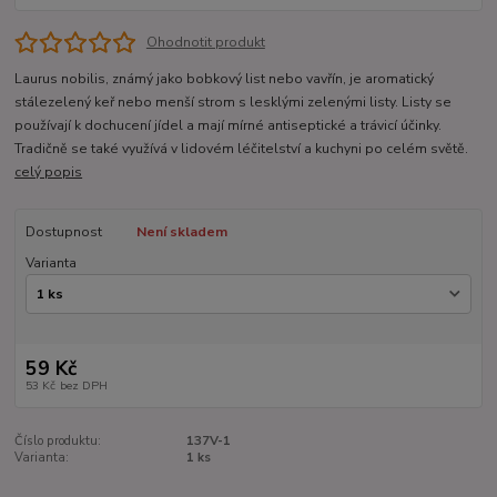
Ohodnotit produkt
Laurus nobilis, známý jako bobkový list nebo vavřín, je aromatický
stálezelený keř nebo menší strom s lesklými zelenými listy. Listy se
používají k dochucení jídel a mají mírné antiseptické a trávicí účinky.
Tradičně se také využívá v lidovém léčitelství a kuchyni po celém světě.
celý popis
Dostupnost
Není skladem
Varianta
59 Kč
53 Kč
bez DPH
Číslo produktu:
137V-1
Varianta:
1 ks