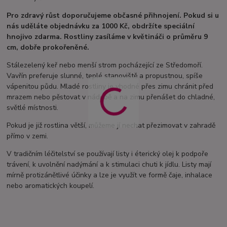
Pro zdravý růst doporučujeme občasné přihnojení. Pokud si u
nás uděláte objednávku za 1000 Kč, obdržíte speciální
hnojivo zdarma. Rostliny zasíláme v květináči o průměru 9
cm, dobře prokořeněné.
Stálezelený keř nebo menší strom pocházející ze Středomoří.
Vavřín preferuje slunné, teplé stanoviště a propustnou, spíše
vápenitou půdu. Mladé rostliny je vhodné přes zimu chránit před
mrazem nebo pěstovat v nádobě a na zimu přenášet do chladné,
světlé místnosti.
Pokud je již rostlina větší, můžeme jí nechat přezimovat v zahradě
přímo v zemi.
V tradičním léčitelství se používají listy i éterický olej k podpoře
trávení, k uvolnění nadýmání a k stimulaci chuti k jídlu. Listy mají
mírně protizánětlivé účinky a lze je využít ve formě čaje, inhalace
nebo aromatických koupelí.