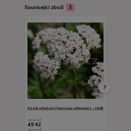
Související zboží
3
Kozlík lékařský (Valeriana officinalis) - 164B
Kostival lék
164A
cena od
cena od
49 Kč
49 Kč
cena od
cena od