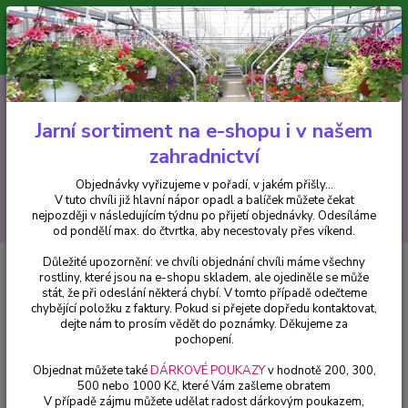
Minimální hodnota pro odeslání z e-shopu je 300 Kč.
V tuto chvíli již hlavní nápor objednávek opadl a balíček můžete čekat
nejpozději v následujícím týdnu po přijetí objednávky. Objednávky
vyřizujeme v pořadí, v jakém přišly...
0
ks
CZK
+420 602 223 614
za
0 Kč
Jarní sortiment na e-shopu i v našem
zahradnictví
Menu
Objednávky vyřizujeme v pořadí, v jakém přišly...
V tuto chvíli již hlavní nápor opadl a balíček můžete čekat
Hledat
nejpozději v následujícím týdnu po přijetí objednávky. Odesíláme
od pondělí max. do čtvrtka, aby necestovaly přes víkend.
Důležité upozornění: ve chvíli objednání chvíli máme všechny
Úvod
Bylinky a léčivky
Laurus nobilis ,bobkový list (Bobkový list -
rostliny, které jsou na e-shopu skladem, ale ojediněle se může
Vavřín) - 1 ks
stát, že při odeslání některá chybí. V tomto případě odečteme
chybějící položku z faktury. Pokud si přejete dopředu kontaktovat,
Laurus nobilis ,bobkový list
dejte nám to prosím vědět do poznámky. Děkujeme za
(Bobkový list - Vavřín) - 1 ks
pochopení.
Objednat můžete také
DÁRKOVÉ POUKAZY
v hodnotě 200, 300,
500 nebo 1000 Kč, které Vám zašleme obratem
V případě zájmu můžete udělat radost dárkovým poukazem,