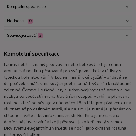
Kompletní specifikace
Hodnocení
0
Související zboží
3
Kompletní specifikace
Laurus nobilis, známý jako vavřín nebo bobkový list, je cenná
aromatická rostlina pěstovaná pro své pevné, kožovité listy s
typickou kořenitou vůní. V kuchyni má široké využití – přidává se
do polévek, omáček, masových jídel, marinád, vývarů i k nakládané
zelenině. Čerstvé i sušené listy si uchovávají výrazné aroma a jsou
nezbytnou součástí mnoha tradičních receptů. Vavřín je přenosná
rostlina, která se pěstuje v nádobách. Přes léto prospívá venku na
slunném až polostinném místě, ale na zimu je nutné jej přenést do
chladné, světlé a bezmrazé místnosti. Rostlina je nenáročná,
dobře snáší tvarování a lze ji pěstovat jako keř i malý stromek.
Díky svému elegantnímu vzhledu se hodí i jako okrasná rostlina
na terasy či balkon.