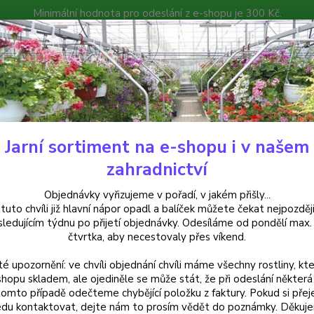
Minimální hodnota pro odeslání z e-shopu je 300 Kč.
íček můžete čekat nejpozději v následujícím týdnu po přijetí objedná
atalog
Poradna
Kontakty
Nevíte
Hledat
+420
Jarní sortiment na e-shopu i v našem
alkónové rostliny
Lantana Camara žlutá (Libora měňavá) - 132
zahradnictví
ana Camara žlutá (Libora měňav
Objednávky vyřizujeme v pořadí, v jakém přišly...
 tuto chvíli již hlavní nápor opadl a balíček můžete čekat nejpozději
sledujícím týdnu po přijetí objednávky. Odesíláme od pondělí max.
čtvrtka, aby necestovaly přes víkend.
Lantan
té upozornění: ve chvíli objednání chvíli máme všechny rostliny, kte
trvalka
shopu skladem, ale ojediněle se může stát, že při odeslání některá 
zimu j
tomto případě odečteme chybějící položku z faktury. Pokud si přej
podzim
du kontaktovat, dejte nám to prosím vědět do poznámky. Děkuj