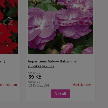
ený
Impantiens fialový Balzamína
plnokvětá - 032
cena od
59 Kč
cena od
ení skladem
Není skladem
53 Kč
bez DPH
Detail