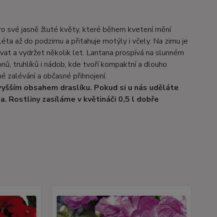
ro své jasně žluté květy, které během kvetení mění
léta až do podzimu a přitahuje motýly i včely. Na zimu je
at a vydržet několik let. Lantana prospívá na slunném
nů, truhlíků i nádob, kde tvoří kompaktní a dlouho
é zalévání a občasné přihnojení.
 vyšším obsahem draslíku. Pokud si u nás uděláte
. Rostliny zasíláme v květináči 0,5 l dobře