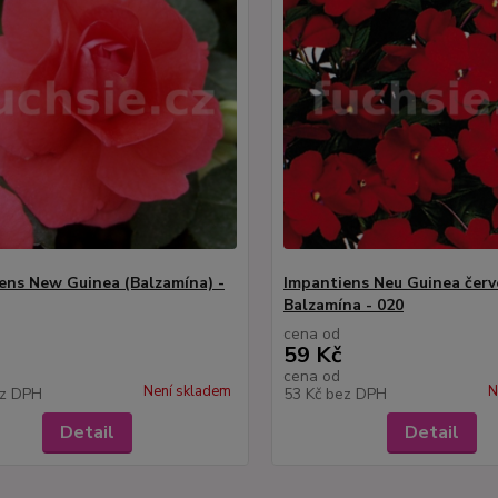
ens New Guinea (Balzamína) -
Impantiens Neu Guinea červ
Balzamína - 020
cena od
59 Kč
cena od
Není skladem
N
z DPH
53 Kč
bez DPH
Detail
Detail