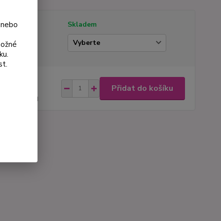
 nebo
tupnost
Skladem
ianta
možné
ku.
st.
na od
Přidat do košíku
 Kč
53 Kč
bez DPH
roduktu:
132