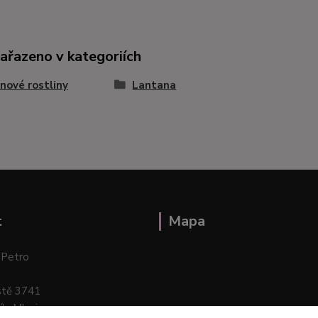
zařazeno v kategoriích
nové rostliny
Lantana
t
Mapa
 Petro
stě 3741
ík–Mlazice