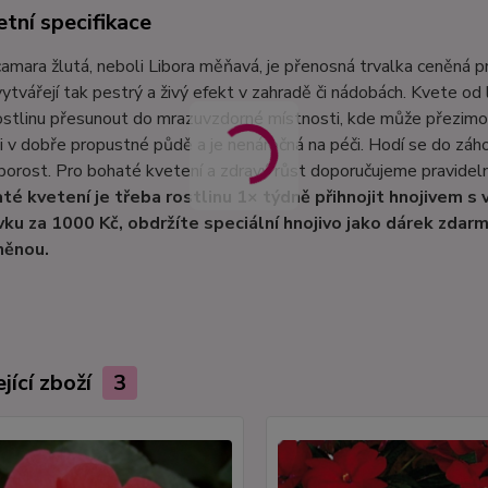
tní specifikace
amara žlutá, neboli Libora měňavá, je přenosná trvalka ceněná p
vytvářejí tak pestrý a živý efekt v zahradě či nádobách. Kvete od 
stlinu přesunout do mrazuvzdorné místnosti, kde může přezimov
i v dobře propustné půdě a je nenáročná na péči. Hodí se do záho
porost. Pro bohaté kvetení a zdravý růst doporučujeme pravideln
té kvetení je třeba rostlinu 1× týdně přihnojit hnojivem s
ku za 1000 Kč, obdržíte speciální hnojivo jako dárek zdarma
něnou.
jící zboží
3