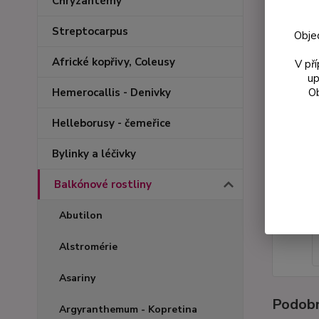
Chryzantémy
Streptocarpus
Obje
Africké kopřivy, Coleusy
V př
up
Ob
Hemerocallis - Denivky
Helleborusy - čemeřice
Bylinky a léčivky
Balkónové rostliny
Abutilon
Alstromérie
Asariny
Podobn
Argyranthemum - Kopretina