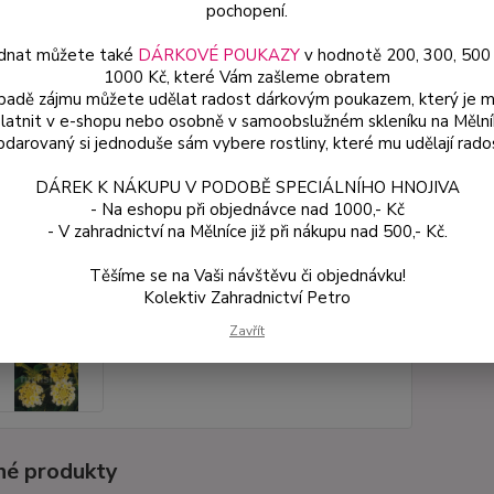
pochopení.
dnat můžete také
DÁRKOVÉ POUKAZY
v hodnotě 200, 300, 500
Dos
1000 Kč, které Vám zašleme obratem
Var
ípadě zájmu můžete udělat radost dárkovým poukazem, který je 
latnit v e-shopu nebo osobně v samoobslužném skleníku na Mělní
darovaný si jednoduše sám vybere rostliny, které mu udělají rado
ce
DÁREK K NÁKUPU V PODOBĚ SPECIÁLNÍHO HNOJIVA
59
- Na eshopu při objednávce nad 1000,- Kč
od
- V zahradnictví na Mělníce již při nákupu nad 500,- Kč.
Těšíme se na Vaši návštěvu či objednávku!
Číslo p
Kolektiv Zahradnictví Petro
Zavřít
é produkty