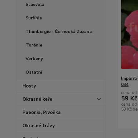
Scaevola
Surfínie
Thunbergie - Černooká Zuzana
Torénie
Verbeny
Ostatní
Impanti
034
Hosty
cena od
59 Kč
Okrasné keře
cena od
53 Kč
be
Paeonia, Pivoňka
Okrasné trávy