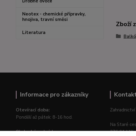
Drobné ovoce
Neotex - chemické přípravky,
hnojiva, travní směsi
Zboží 
Literatura
Balkó
Informace pro zákazníky
Kontak
Otevírací doba:
Zahradnictví
Pondělí až pátek: 8-16 hod.
Na Staré ce
Obchodní podmínky
276 01 Měln