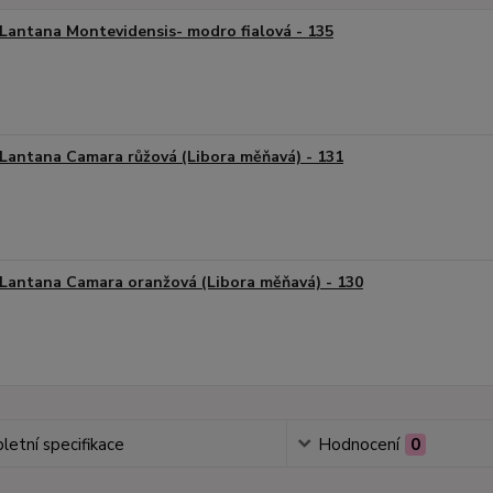
Lantana Montevidensis- modro fialová - 135
Lantana Camara růžová (Libora měňavá) - 131
Lantana Camara oranžová (Libora měňavá) - 130
etní specifikace
Hodnocení
0