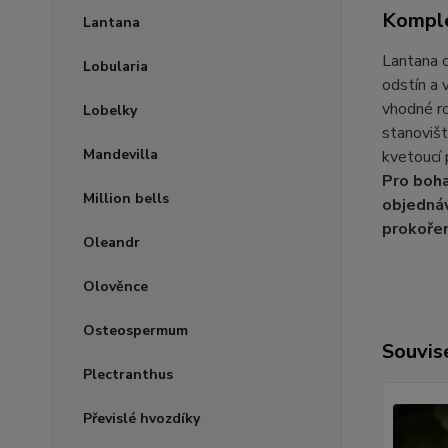
Komple
Lantana
Lantana c
Lobularia
odstín a 
vhodné ro
Lobelky
stanovišt
Mandevilla
kvetoucí 
Pro boha
Million bells
objednáv
prokoře
Oleandr
Olověnce
Osteospermum
Souvise
Plectranthus
Převislé hvozdíky