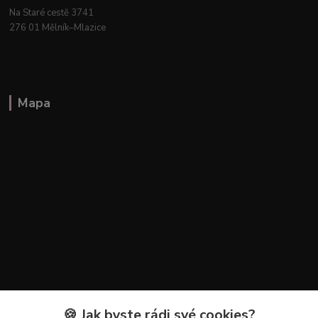
Na Staré cestě 3741
276 01 Mělník–Mlazice
Mapa
🍪 Jak byste rádi své cookies?
Kontakty