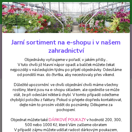
Minimální hodnota pro odeslání z e-shopu je 300 Kč.
V tuto chvíli již hlavní nápor objednávek opadl a balíček můžete čekat
nejpozději v následujícím týdnu po přijetí objednávky. Objednávky
vyřizujeme v pořadí, v jakém přišly...
0
ks
CZK
+420 602 223 614
za
0 Kč
Jarní sortiment na e-shopu i v našem
zahradnictví
Menu
Objednávky vyřizujeme v pořadí, v jakém přišly...
V tuto chvíli již hlavní nápor opadl a balíček můžete čekat
Hledat
nejpozději v následujícím týdnu po přijetí objednávky. Odesíláme
od pondělí max. do čtvrtka, aby necestovaly přes víkend.
Důležité upozornění: ve chvíli objednání chvíli máme všechny
Úvod
Balkónové rostliny
Lantana Camara růžová (Libora měňavá) - 131
rostliny, které jsou na e-shopu skladem, ale ojediněle se může
stát, že při odeslání některá chybí. V tomto případě odečteme
Lantana Camara růžová (Libora
chybějící položku z faktury. Pokud si přejete dopředu kontaktovat,
měňavá) - 131
dejte nám to prosím vědět do poznámky. Děkujeme za
pochopení.
Objednat můžete také
DÁRKOVÉ POUKAZY
v hodnotě 200, 300,
500 nebo 1000 Kč, které Vám zašleme obratem
V případě zájmu můžete udělat radost dárkovým poukazem,