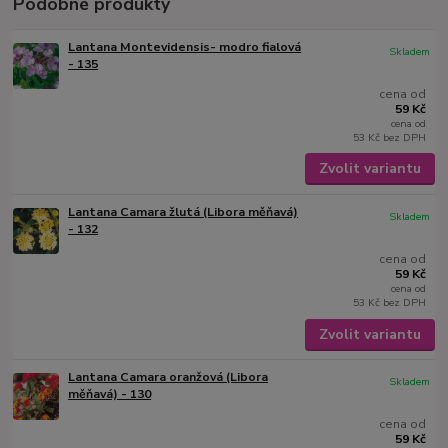
Podobné produkty
Lantana Montevidensis- modro fialová
Skladem
- 135
cena od
59 Kč
cena od
53 Kč
bez DPH
Zvolit variantu
Lantana Camara žlutá (Libora měňavá)
Skladem
- 132
cena od
59 Kč
cena od
53 Kč
bez DPH
Zvolit variantu
Lantana Camara oranžová (Libora
Skladem
měňavá) - 130
cena od
59 Kč