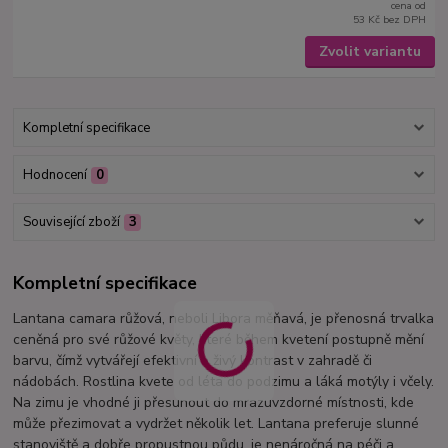
cena od
53 Kč
bez DPH
Zvolit variantu
Kompletní specifikace
Hodnocení
0
Související zboží
3
Kompletní specifikace
Lantana camara růžová, neboli Libora měňavá, je přenosná trvalka
ceněná pro své růžové květy, které během kvetení postupně mění
barvu, čímž vytvářejí efektivní a živý kontrast v zahradě či
nádobách. Rostlina kvete od léta do podzimu a láká motýly i včely.
Na zimu je vhodné ji přesunout do mrazuvzdorné místnosti, kde
může přezimovat a vydržet několik let. Lantana preferuje slunné
stanoviště a dobře propustnou půdu, je nenáročná na péči a