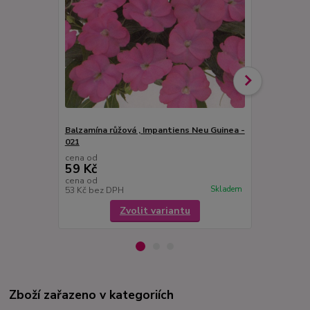
Balzamína růžová , Impantiens Neu Guinea -
Balzamína P
021
024A
cena od
cena od
59 Kč
59 Kč
cena od
cena od
Skladem
53 Kč
bez DPH
53 Kč
bez D
Zvolit variantu
Zboží zařazeno v kategoriích