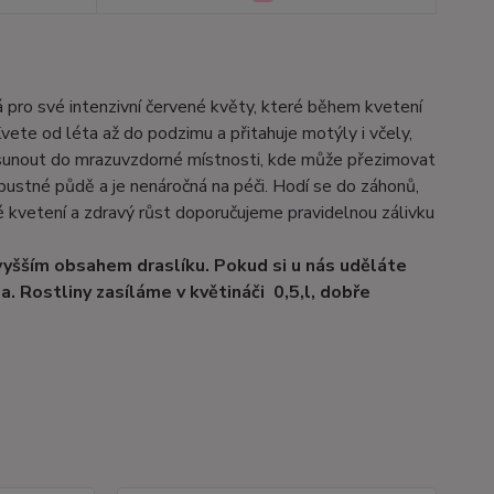
 pro své intenzivní červené květy, které během kvetení
Kvete od léta až do podzimu a přitahuje motýly i včely,
řesunout do mrazuvzdorné místnosti, kde může přezimovat
pustné půdě a je nenáročná na péči. Hodí se do záhonů,
é kvetení a zdravý růst doporučujeme pravidelnou zálivku
 vyšším obsahem draslíku. Pokud si u nás uděláte
. Rostliny zasíláme v květináči 0,5,l, dobře