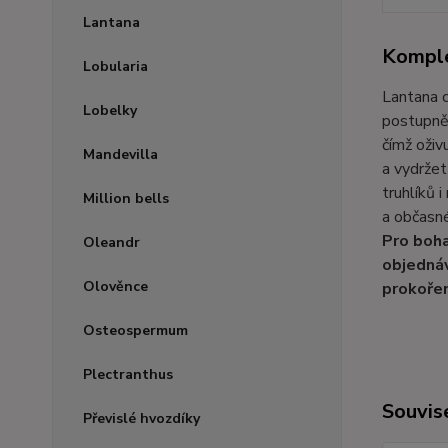
Lantana
Komple
Lobularia
Lantana c
Lobelky
postupně 
čímž oživ
Mandevilla
a vydržet
truhlíků 
Million bells
a občasné
Pro boha
Oleandr
objednáv
Olověnce
prokoře
Osteospermum
Plectranthus
Souvise
Převislé hvozdíky