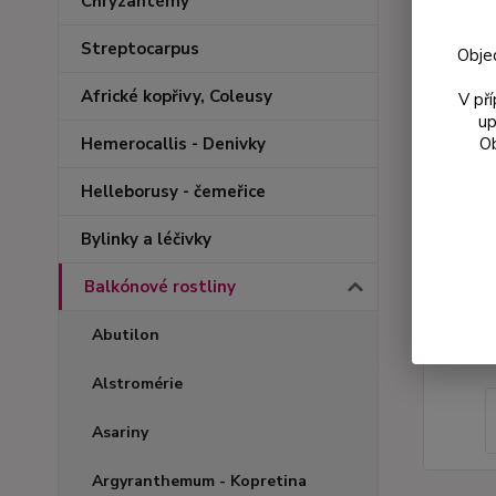
Chryzantémy
Streptocarpus
Obje
Africké kopřivy, Coleusy
V př
up
Ob
Hemerocallis - Denivky
Helleborusy - čemeřice
Bylinky a léčivky
Balkónové rostliny
Abutilon
Alstromérie
Asariny
Argyranthemum - Kopretina