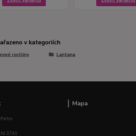
Zvolit variantu
Zvolit variantu
zařazeno v kategoriích
nové rostliny
Lantana
t
Mapa
 Petro
stě 3741