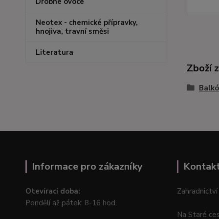
Drobné ovoce
Neotex - chemické přípravky,
hnojiva, travní směsi
Literatura
Zboží 
Balkó
Informace pro zákazníky
Kontak
Otevírací doba:
Zahradnictví
Pondělí až pátek: 8-16 hod.
Na Staré ce