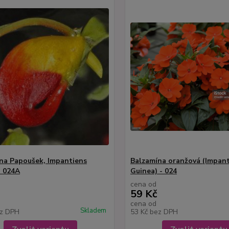
na Papoušek, Impantiens
Balzamína oranžová (Impan
- 024A
Guinea) - 024
cena od
59 Kč
cena od
Skladem
z DPH
53 Kč
bez DPH