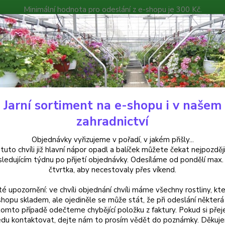
Minimální hodnota pro odeslání z e-shopu je 300 Kč.
íček můžete čekat nejpozději v následujícím týdnu po přijetí objedná
atalog
Poradna
Kontakty
Nevíte
Hledat
+420
Jarní sortiment na e-shopu i v našem
alkónové rostliny
Lantana Camara červená (Libora měňavá) - cena za k
zahradnictví
ana Camara červená (Libora měňa
Objednávky vyřizujeme v pořadí, v jakém přišly...
 tuto chvíli již hlavní nápor opadl a balíček můžete čekat nejpozději
vém balení
sledujícím týdnu po přijetí objednávky. Odesíláme od pondělí max.
čtvrtka, aby necestovaly přes víkend.
té upozornění: ve chvíli objednání chvíli máme všechny rostliny, kte
antana
shopu skladem, ale ojediněle se může stát, že při odeslání některá 
tomto případě odečteme chybějící položku z faktury. Pokud si přej
trvalk
du kontaktovat, dejte nám to prosím vědět do poznámky. Děkuj
odstín