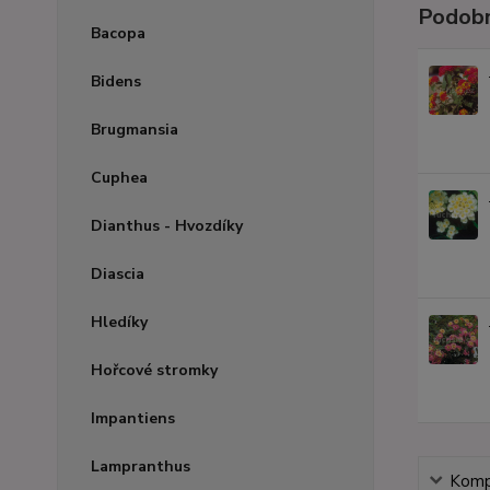
Podobn
Bacopa
Bidens
Brugmansia
Cuphea
Dianthus - Hvozdíky
Diascia
Hledíky
Hořcové stromky
Impantiens
Lampranthus
Kompl