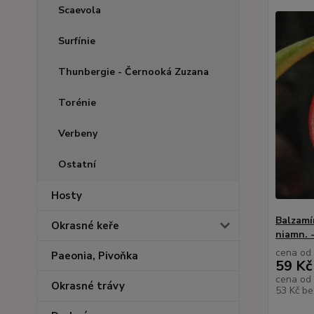
Scaevola
Surfínie
Thunbergie - Černooká Zuzana
Torénie
Verbeny
Ostatní
Hosty
Balzamí
Okrasné keře
niamn. 
cena od
Paeonia, Pivoňka
59 Kč
cena od
Okrasné trávy
53 Kč
be