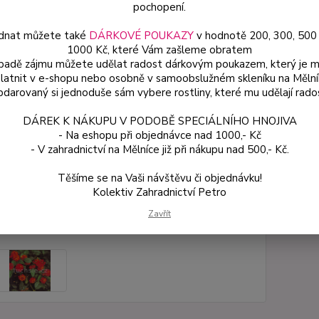
pochopení.
mrazuv
celý p
dnat můžete také
DÁRKOVÉ POUKAZY
v hodnotě 200, 300, 500
1000 Kč, které Vám zašleme obratem
ípadě zájmu můžete udělat radost dárkovým poukazem, který je 
latnit v e-shopu nebo osobně v samoobslužném skleníku na Mělní
Dos
darovaný si jednoduše sám vybere rostliny, které mu udělají rado
Var
DÁREK K NÁKUPU V PODOBĚ SPECIÁLNÍHO HNOJIVA
- Na eshopu při objednávce nad 1000,- Kč
- V zahradnictví na Mělníce již při nákupu nad 500,- Kč.
64
57 
Těšíme se na Vaši návštěvu či objednávku!
Kolektiv Zahradnictví Petro
Číslo p
Zavřít