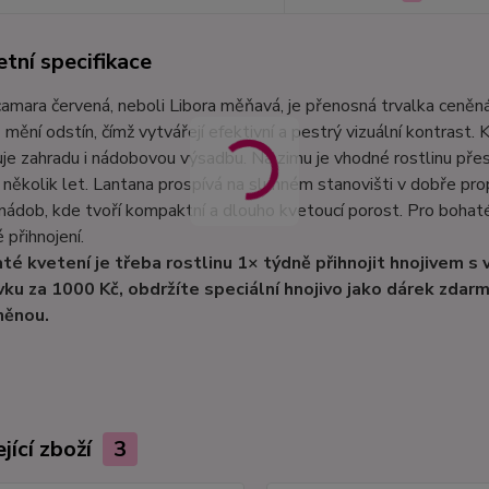
tní specifikace
amara červená, neboli Libora měňavá, je přenosná trvalka ceněná
mění odstín, čímž vytvářejí efektivní a pestrý vizuální kontrast. 
uje zahradu i nádobovou výsadbu. Na zimu je vhodné rostlinu p
 několik let. Lantana prospívá na slunném stanovišti v dobře pro
i nádob, kde tvoří kompaktní a dlouho kvetoucí porost. Pro bohat
 přihnojení.
té kvetení je třeba rostlinu 1× týdně přihnojit hnojivem s
ku za 1000 Kč, obdržíte speciální hnojivo jako dárek zdarma
něnou.
jící zboží
3