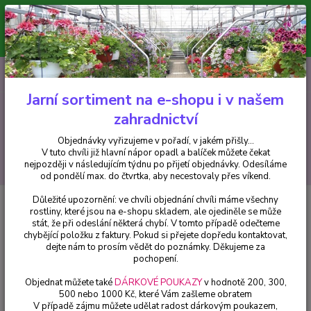
Minimální hodnota pro odeslání z e-shopu je 300 Kč.
V tuto chvíli již hlavní nápor objednávek opadl a balíček můžete čekat
nejpozději v následujícím týdnu po přijetí objednávky. Objednávky
vyřizujeme v pořadí, v jakém přišly...
0
ks
CZK
+420 602 223 614
za
0 Kč
Jarní sortiment na e-shopu i v našem
zahradnictví
Menu
Objednávky vyřizujeme v pořadí, v jakém přišly...
V tuto chvíli již hlavní nápor opadl a balíček můžete čekat
Hledat
nejpozději v následujícím týdnu po přijetí objednávky. Odesíláme
od pondělí max. do čtvrtka, aby necestovaly přes víkend.
Důležité upozornění: ve chvíli objednání chvíli máme všechny
Úvod
Okrasné keře
Hydrangea macr. Rosita" - Hortenzie" - 1 ks
rostliny, které jsou na e-shopu skladem, ale ojediněle se může
stát, že při odeslání některá chybí. V tomto případě odečteme
Hydrangea macr. Rosita" -
chybějící položku z faktury. Pokud si přejete dopředu kontaktovat,
Hortenzie" - 1 ks
dejte nám to prosím vědět do poznámky. Děkujeme za
pochopení.
Objednat můžete také
DÁRKOVÉ POUKAZY
v hodnotě 200, 300,
500 nebo 1000 Kč, které Vám zašleme obratem
V případě zájmu můžete udělat radost dárkovým poukazem,