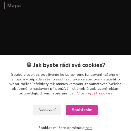
Mapa
🍪 Jak byste rádi své cookies?
Soubory cookies používáme ke správnému fungování našeho e-
shopu a v případě vašeho souhlasu také ke sledování statistik o
webu, měření efektivity reklamních kampaní, zapamatování vašeho
oblíbeného nastavení při používání stránek, či zobrazení reklam
Kontakty
odpovídajících vašim preferencím.
Více k využití cookies
+420 602 223 614
Souhlasím
Nastavení
info@zahradnictvipetro.cz
Souhlas můžete odmítnout
zde
.