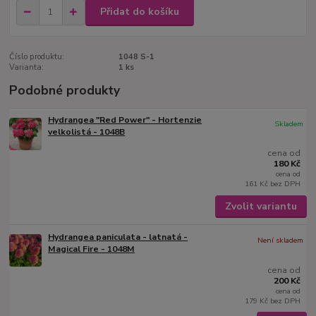
Přidat do košíku
Číslo produktu:
1048 S-1
Varianta:
1 ks
Podobné produkty
Hydrangea "Red Power" - Hortenzie
Skladem
velkolistá - 1048B
cena od
180 Kč
cena od
161 Kč
bez DPH
Zvolit variantu
Hydrangea paniculata - latnatá -
Není skladem
Magical Fire - 1048M
cena od
200 Kč
cena od
179 Kč
bez DPH