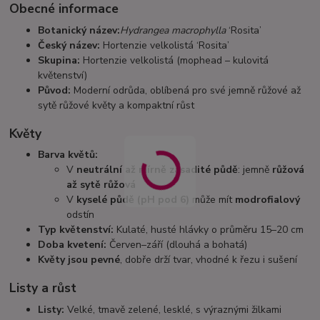
Obecné informace
Botanický název:
Hydrangea macrophylla
‘Rosita’
Český název:
Hortenzie velkolistá ‘Rosita’
Skupina:
Hortenzie velkolistá (mophead – kulovitá
květenství)
Původ:
Moderní odrůda, oblíbená pro své jemně růžové až
sytě růžové květy a kompaktní růst
Květy
Barva květů:
V
neutrální až mírně zásadité půdě
: jemně
růžová
až sytě růžová
V
kyselé půdě (pH pod 6)
může mít
modrofialový
odstín
Typ květenství:
Kulaté, husté hlávky o průměru 15–20 cm
Doba kvetení:
Červen–září (dlouhá a bohatá)
Květy jsou pevné
, dobře drží tvar, vhodné k řezu i sušení
Listy a růst
Listy:
Velké, tmavě zelené, lesklé, s výraznými žilkami