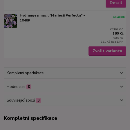
Detail
Hydrangea macr. "Mariesii Perfecta" -
Skladem
1048P
cena od
180 Kč
cena od
161 Kč
bez DPH
Zvolit variantu
Kompletní specifikace
Hodnocení
0
Související zboží
3
Kompletní specifikace