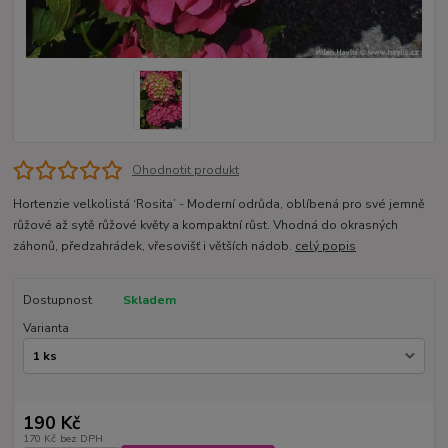
Ohodnotit produkt
Hortenzie velkolistá ‘Rosita’ - Moderní odrůda, oblíbená pro své jemně
růžové až sytě růžové květy a kompaktní růst. Vhodná do okrasných
záhonů, předzahrádek, vřesovišť i větších nádob.
celý popis
Dostupnost
Skladem
Varianta
190 Kč
170 Kč
bez DPH