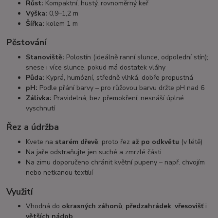
Růst:
Kompaktní, hustý, rovnoměrný keř
Výška:
0,9–1,2 m
Šířka:
kolem 1 m
Pěstování
Stanoviště:
Polostín (ideálně ranní slunce, odpolední stín);
snese i více slunce, pokud má dostatek vláhy
Půda:
Kyprá, humózní, středně vlhká, dobře propustná
pH:
Podle přání barvy – pro růžovou barvu držte pH nad 6
Zálivka:
Pravidelná, bez přemokření; nesnáší úplné
vyschnutí
Řez a údržba
Kvete na
starém dřevě
, proto řez
až po odkvětu
(v létě)
Na jaře odstraňujte jen suché a zmrzlé části
Na zimu doporučeno chránit květní pupeny – např. chvojím
nebo netkanou textilií
Využití
Vhodná do
okrasných záhonů
,
předzahrádek
,
vřesovišť
i
větších nádob