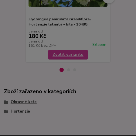
Hydrangea paniculata Grandiflora-
Hydrangea m
Hortenzie latnatá - bílá - 1048G
1048R
cena od
cena od
180 Kč
180 Kč
cena od
cena od
Skladem
161 Kč
bez DPH
161 Kč
bez 
Zvolit variantu
Zboží zařazeno v kategoriích
Okrasné keře
Hortenzie