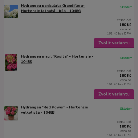
Hydrangea paniculata Grandiflora-
Skladem
Hortenzie latnatá - bílá - 1048G
cena od
180 Kč
cena od
161 Kč
bez DPH
Zvolit variantu
Hydrangea macr. "Rosita" - Hortenzie -
Skladem
1048S
cena od
180 Kč
cena od
161 Kč
bez DPH
Zvolit variantu
Hydrangea "Red Power" - Hortenzie
Skladem
velkolistá - 1048B
cena od
180 Kč
cena od
161 Kč
bez DPH