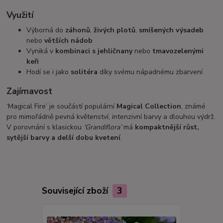
Využití
Výborná do
záhonů
,
živých plotů
,
smíšených výsadeb
nebo
větších nádob
Vyniká v
kombinaci s jehličnany
nebo
tmavozelenými
keři
Hodí se i jako
solitéra
díky svému nápadnému zbarvení
Zajímavost
‘Magical Fire’ je součástí populární
Magical Collection
, známé
pro mimořádně pevná květenství, intenzivní barvy a dlouhou výdrž.
V porovnání s klasickou
‘Grandiflora’
má
kompaktnější růst,
sytější barvy a delší dobu kvetení
.
Související zboží
3