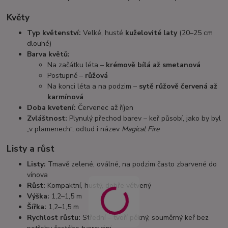
Květy
Typ květenství:
Velké, husté
kuželovité laty
(20–25 cm
dlouhé)
Barva květů:
Na začátku léta –
krémově bílá až smetanová
Postupně –
růžová
Na konci léta a na podzim –
sytě růžově červená až
karmínová
Doba kvetení:
Červenec až říjen
Zvláštnost:
Plynulý přechod barev – keř působí, jako by byl
„v plamenech“, odtud i název
Magical Fire
Listy a růst
Listy:
Tmavě zelené, oválné, na podzim často zbarvené do
vínova
Růst:
Kompaktní, hustý, dobře větvený
Výška:
1,2–1,5 m
Šířka:
1,2–1,5 m
Rychlost růstu:
Střední – tvoří pěkný, souměrný keř bez