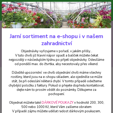
Minimální hodnota pro odeslání z e-shopu je 300 Kč.
V tuto chvíli již hlavní nápor objednávek opadl a balíček můžete čekat
nejpozději v následujícím týdnu po přijetí objednávky. Objednávky
vyřizujeme v pořadí, v jakém přišly...
0
ks
CZK
+420 602 223 614
za
0 Kč
Jarní sortiment na e-shopu i v našem
zahradnictví
Menu
Objednávky vyřizujeme v pořadí, v jakém přišly...
V tuto chvíli již hlavní nápor opadl a balíček můžete čekat
Hledat
nejpozději v následujícím týdnu po přijetí objednávky. Odesíláme
od pondělí max. do čtvrtka, aby necestovaly přes víkend.
Důležité upozornění: ve chvíli objednání chvíli máme všechny
Úvod
Okrasné keře
Hydrangea paniculata - latnatá - Magical Fire -
rostliny, které jsou na e-shopu skladem, ale ojediněle se může
1048M
stát, že při odeslání některá chybí. V tomto případě odečteme
chybějící položku z faktury. Pokud si přejete dopředu kontaktovat,
Hydrangea paniculata - latnatá -
dejte nám to prosím vědět do poznámky. Děkujeme za
Magical Fire - 1048M
pochopení.
Objednat můžete také
DÁRKOVÉ POUKAZY
v hodnotě 200, 300,
500 nebo 1000 Kč, které Vám zašleme obratem
V případě zájmu můžete udělat radost dárkovým poukazem,