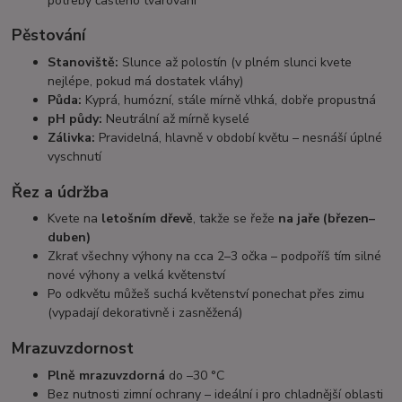
potřeby častého tvarování
Pěstování
Stanoviště:
Slunce až polostín (v plném slunci kvete
nejlépe, pokud má dostatek vláhy)
Půda:
Kyprá, humózní, stále mírně vlhká, dobře propustná
pH půdy:
Neutrální až mírně kyselé
Zálivka:
Pravidelná, hlavně v období květu – nesnáší úplné
vyschnutí
Řez a údržba
Kvete na
letošním dřevě
, takže se řeže
na jaře (březen–
duben)
Zkrať všechny výhony na cca 2–3 očka – podpoříš tím silné
nové výhony a velká květenství
Po odkvětu můžeš suchá květenství ponechat přes zimu
(vypadají dekorativně i zasněžená)
Mrazuvzdornost
Plně mrazuvzdorná
do –30 °C
Bez nutnosti zimní ochrany – ideální i pro chladnější oblasti