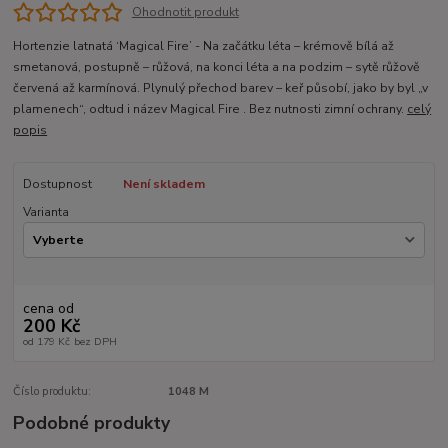
Ohodnotit produkt
Hortenzie latnatá ‘Magical Fire’ - Na začátku léta – krémově bílá až
smetanová, postupně – růžová, na konci léta a na podzim – sytě růžově
červená až karmínová. Plynulý přechod barev – keř působí, jako by byl „v
plamenech“, odtud i název Magical Fire . Bez nutnosti zimní ochrany.
celý
popis
Dostupnost
Není skladem
Varianta
cena od
200 Kč
od
179 Kč
bez DPH
Číslo produktu:
1048 M
Podobné produkty