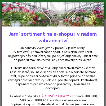
Minimální hodnota pro odeslání z e-shopu je 300 Kč.
V tuto chvíli již hlavní nápor objednávek opadl a balíček můžete čekat
nejpozději v následujícím týdnu po přijetí objednávky. Objednávky
vyřizujeme v pořadí, v jakém přišly...
0
ks
CZK
+420 602 223 614
za
0 Kč
Jarní sortiment na e-shopu i v našem
zahradnictví
Menu
Objednávky vyřizujeme v pořadí, v jakém přišly...
V tuto chvíli již hlavní nápor opadl a balíček můžete čekat
Hledat
nejpozději v následujícím týdnu po přijetí objednávky. Odesíláme
od pondělí max. do čtvrtka, aby necestovaly přes víkend.
Důležité upozornění: ve chvíli objednání chvíli máme všechny
Úvod
Hemerocallis - Denivky
Hemerocallis -Denivka, Cosmopolitan
rostliny, které jsou na e-shopu skladem, ale ojediněle se může
stát, že při odeslání některá chybí. V tomto případě odečteme
Hemerocallis -Denivka,
chybějící položku z faktury. Pokud si přejete dopředu kontaktovat,
Cosmopolitan
dejte nám to prosím vědět do poznámky. Děkujeme za
pochopení.
Objednat můžete také
DÁRKOVÉ POUKAZY
v hodnotě 200, 300,
500 nebo 1000 Kč, které Vám zašleme obratem
V případě zájmu můžete udělat radost dárkovým poukazem,