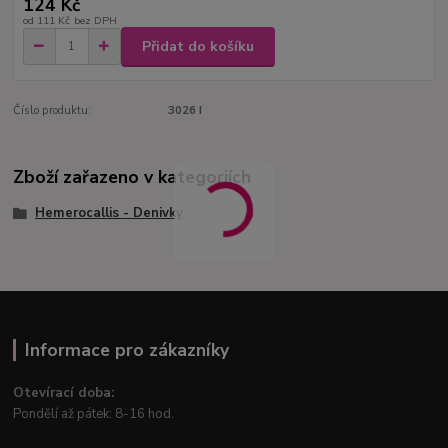
124 Kč
od
111 Kč
bez DPH
Přidat do košíku
Číslo produktu:
3026 I
Zboží zařazeno v kategoriích
Hemerocallis - Denivky
Informace pro zákazníky
Otevírací doba:
Pondělí až pátek: 8-16 hod.