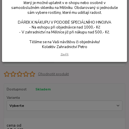
který je možné uplatnit v e-shopu nebo osobně v
samoobslužném skleníku na Mělníku. Obdarovaný si jednoduše
sám vybere rostliny, které mu udělají radost.
DÁREK K NÁKUPU V PODOBĚ SPECIÁLNÍHO HNOJIVA
- Na eshopu při objednávce nad 1000,- Kč
- V zahradnictví na Mělníce již při nákupu nad 500,- Kč.
Těšíme se na Vaši návštěvu či objednávku!
Kolektiv Zahradnictví Petro
Zavřít
Ohodnotit produkt
Dostupnost
Skladem
Varianta
cena od