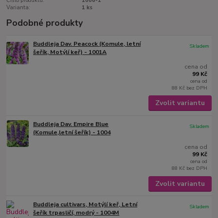
Číslo produktu:
1006-1
Varianta:
1 ks
Podobné produkty
Buddleja Dav. Peacock (Komule, letní
Skladem
šeřík, Motýlí keř) - 1001A
cena od
99 Kč
cena od
88 Kč
bez DPH
Zvolit variantu
Buddleja Dav. Empire Blue
Skladem
(Komule,letní šeřík) - 1004
cena od
99 Kč
cena od
88 Kč
bez DPH
Zvolit variantu
Buddleja cultivars, Motýlí keř, Letní
Skladem
šeřík trpasličí, modrý - 1004M