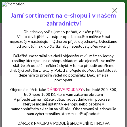
Minimální hodnota pro odeslání z e-shopu je 300 Kč.
V tuto chvíli již hlavní nápor objednávek opadl a balíček můžete čekat
Jarní sortiment na e-shopu i v našem
nejpozději v následujícím týdnu po přijetí objednávky. Objednávky
vyřizujeme v pořadí, v jakém přišly...
zahradnictví
0
ks
CZK
+420 602 223 614
Objednávky vyřizujeme v pořadí, v jakém přišly...
za
0 Kč
V tuto chvíli již hlavní nápor opadl a balíček můžete čekat
nejpozději v následujícím týdnu po přijetí objednávky. Odesíláme
od pondělí max. do čtvrtka, aby necestovaly přes víkend.
Menu
Důležité upozornění: ve chvíli objednání chvíli máme všechny
rostliny, které jsou na e-shopu skladem, ale ojediněle se může
stát, že při odeslání některá chybí. V tomto případě odečteme
Hledat
chybějící položku z faktury. Pokud si přejete dopředu kontaktovat,
dejte nám to prosím vědět do poznámky. Děkujeme za
pochopení.
Úvod
Okrasné keře
Buddleja Dav. Orchid Beauty, Komule, motýlí keř,
letní šeřík - 1 ks
Objednat můžete také
DÁRKOVÉ POUKAZY
v hodnotě 200, 300,
500 nebo 1000 Kč, které Vám zašleme obratem
Buddleja Dav. Orchid Beauty,
V případě zájmu můžete udělat radost dárkovým poukazem,
který je možné uplatnit v e-shopu nebo osobně v
Komule, motýlí keř, letní šeřík - 1
samoobslužném skleníku na Mělníku. Obdarovaný si jednoduše
ks
sám vybere rostliny, které mu udělají radost.
DÁREK K NÁKUPU V PODOBĚ SPECIÁLNÍHO HNOJIVA