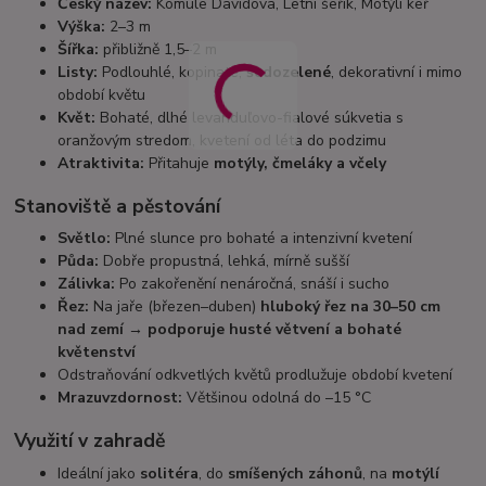
Český název:
Komule Davidova, Letní šeřík, Motýlí keř
Výška:
2–3 m
Šířka:
přibližně 1,5–2 m
Listy:
Podlouhlé, kopinaté,
šedozelené
, dekorativní i mimo
období květu
Květ:
Bohaté, dlhé levanduľovo-fialové súkvetia s
oranžovým stredom, kvetení od léta do podzimu
Atraktivita:
Přitahuje
motýly, čmeláky a včely
Stanoviště a pěstování
Světlo:
Plné slunce pro bohaté a intenzivní kvetení
Půda:
Dobře propustná, lehká, mírně sušší
Zálivka:
Po zakořenění nenáročná, snáší i sucho
Řez:
Na jaře (březen–duben)
hluboký řez na 30–50 cm
nad zemí → podporuje husté větvení a bohaté
květenství
Odstraňování odkvetlých květů prodlužuje období kvetení
Mrazuvzdornost:
Většinou odolná do –15 °C
Využití v zahradě
Ideální jako
solitéra
, do
smíšených záhonů
, na
motýlí