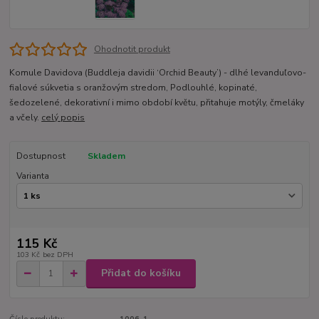
Ohodnotit produkt
Komule Davidova (Buddleja davidii ‘Orchid Beauty’) - dlhé levanduľovo-
fialové súkvetia s oranžovým stredom, Podlouhlé, kopinaté,
šedozelené, dekorativní i mimo období květu, přitahuje motýly, čmeláky
a včely.
celý popis
Dostupnost
Skladem
Varianta
115 Kč
103 Kč
bez DPH
Přidat do košíku