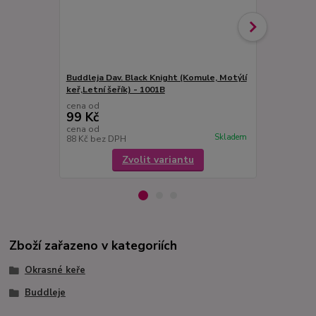
Buddleja Dav. Black Knight (Komule, Motýlí
Buddleja Dav
keř,Letní šeřík) - 1001B
Motýlí keř) 
cena od
cena od
99 Kč
99 Kč
cena od
cena od
Skladem
88 Kč
bez DPH
88 Kč
bez D
Zvolit variantu
Zboží zařazeno v kategoriích
Okrasné keře
Buddleje