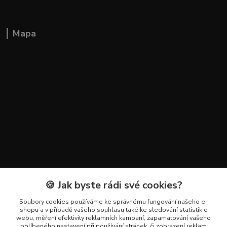
Mapa
🍪 Jak byste rádi své cookies?
Kontakty
Soubory cookies používáme ke správnému fungování našeho e-
+420 602 223 614
shopu a v případě vašeho souhlasu také ke sledování statistik o
webu, měření efektivity reklamních kampaní, zapamatování vašeho
oblíbeného nastavení při používání stránek, či zobrazení reklam