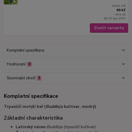
cena od
99 Kč
cena od
88 Kč
bez DPH
Zvolit variantu
Kompletní specifikace
Hodnocení
0
Související zboží
3
Kompletní specifikace
Trpasličí motýlí keř (
Buddleja
kultivar, modrý)
Základní charakteristika
Latinský název:
Buddleja
(trpasličí kultivar)