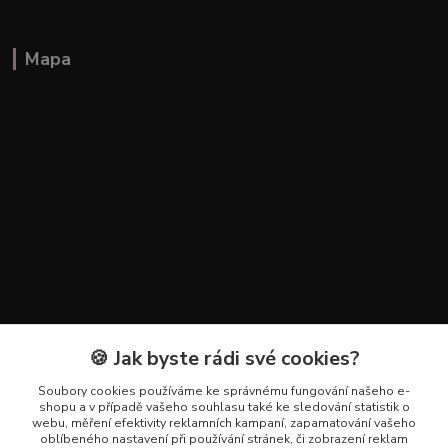
Mapa
🍪 Jak byste rádi své cookies?
Kontakty
Soubory cookies používáme ke správnému fungování našeho e-
+420 602 223 614
shopu a v případě vašeho souhlasu také ke sledování statistik o
webu, měření efektivity reklamních kampaní, zapamatování vašeho
oblíbeného nastavení při používání stránek, či zobrazení reklam
info@zahradnictvipetro.cz