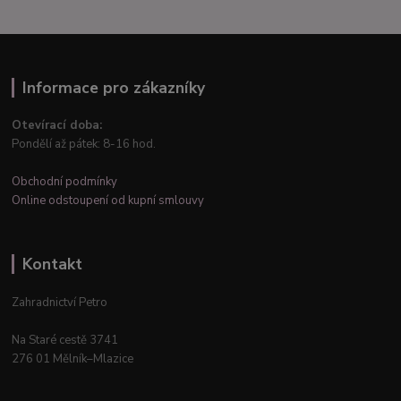
Informace pro zákazníky
Otevírací doba:
Pondělí až pátek: 8-16 hod.
Obchodní podmínky
Online odstoupení od kupní smlouvy
Kontakt
Zahradnictví Petro
Na Staré cestě 3741
276 01 Mělník–Mlazice