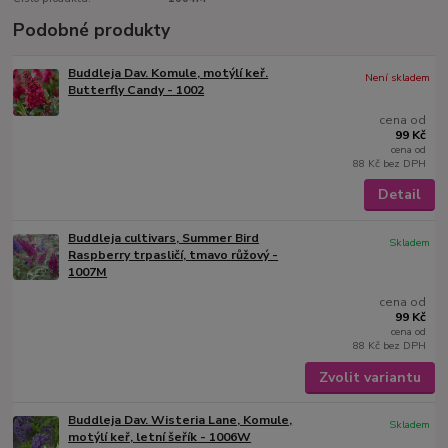
Podobné produkty
Buddleja Dav. Komule, motýlí keř.
Není skladem
Butterfly Candy - 1002
cena od
99 Kč
cena od
88 Kč
bez DPH
Detail
Buddleja cultivars, Summer Bird
Skladem
Raspberry trpasličí, tmavo růžový -
1007M
cena od
99 Kč
cena od
88 Kč
bez DPH
Zvolit variantu
Buddleja Dav. Wisteria Lane, Komule,
Skladem
motýlí keř, letní šeřík - 1006W