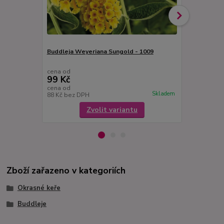
Buddleja Weyeriana Sungold - 1009
Buddleja Da
šeřík, motýlí
cena od
cena od
99 Kč
99 Kč
cena od
cena od
Skladem
88 Kč
bez DPH
88 Kč
bez D
Zvolit variantu
Zboží zařazeno v kategoriích
Okrasné keře
Buddleje