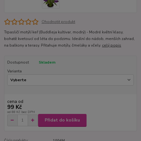
Ohodnotit produkt
Trpasličí motýlí keř (Buddleja kultivar, modrý) - Modré květní klasy,
bohatě kvetoucí od léta do podzimu. Ideální do nádob, menších zahrad,
na balkony a terasy. Přitahuje motýly, čmeláky a včely.
celý popis
Dostupnost
Skladem
Varianta
cena od
99 Kč
od
88 Kč
bez DPH
Přidat do košíku
Číslo produktu:
1004M