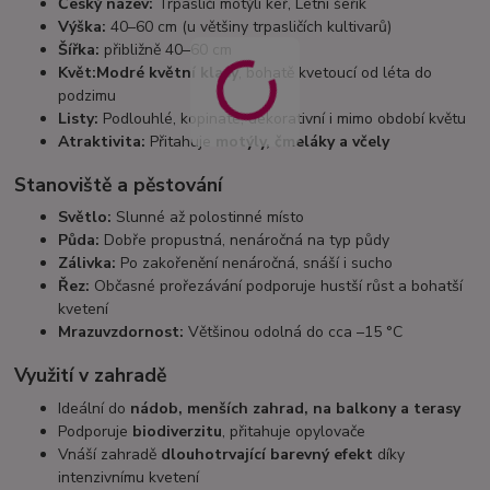
Český název:
Trpasličí motýlí keř, Letní šeřík
Výška:
40–60 cm (u většiny trpasličích kultivarů)
Šířka:
přibližně 40–60 cm
Květ:
Modré květní klasy
, bohatě kvetoucí od léta do
podzimu
Listy:
Podlouhlé, kopinaté, dekorativní i mimo období květu
Atraktivita:
Přitahuje
motýly, čmeláky a včely
Stanoviště a pěstování
Světlo:
Slunné až polostinné místo
Půda:
Dobře propustná, nenáročná na typ půdy
Zálivka:
Po zakořenění nenáročná, snáší i sucho
Řez:
Občasné prořezávání podporuje hustší růst a bohatší
kvetení
Mrazuvzdornost:
Většinou odolná do cca –15 °C
Využití v zahradě
Ideální do
nádob, menších zahrad, na balkony a terasy
Podporuje
biodiverzitu
, přitahuje opylovače
Vnáší zahradě
dlouhotrvající barevný efekt
díky
intenzivnímu kvetení