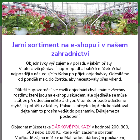
Minimální hodnota pro odeslání z e-shopu je 300 Kč.
V tuto chvíli již hlavní nápor objednávek opadl a balíček můžete čekat
nejpozději v následujícím týdnu po přijetí objednávky. Objednávky
vyřizujeme v pořadí, v jakém přišly...
0
ks
CZK
+420 602 223 614
za
0 Kč
Jarní sortiment na e-shopu i v našem
zahradnictví
Menu
Objednávky vyřizujeme v pořadí, v jakém přišly...
V tuto chvíli již hlavní nápor opadl a balíček můžete čekat
Hledat
nejpozději v následujícím týdnu po přijetí objednávky. Odesíláme
od pondělí max. do čtvrtka, aby necestovaly přes víkend.
Důležité upozornění: ve chvíli objednání chvíli máme všechny
Úvod
Okrasné keře
Buddleja cultivars, Motýlí keř, Letní šeřík trpasličí,
rostliny, které jsou na e-shopu skladem, ale ojediněle se může
modrý - 1004M
stát, že při odeslání některá chybí. V tomto případě odečteme
chybějící položku z faktury. Pokud si přejete dopředu kontaktovat,
Buddleja cultivars, Motýlí keř,
dejte nám to prosím vědět do poznámky. Děkujeme za
Letní šeřík trpasličí, modrý -
pochopení.
1004M
Objednat můžete také
DÁRKOVÉ POUKAZY
v hodnotě 200, 300,
500 nebo 1000 Kč, které Vám zašleme obratem
V případě zájmu můžete udělat radost dárkovým poukazem,