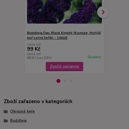
Buddleja Dav. Black Knight (Komule, Motýlí
Buddleja Dav
keř,Letní šeřík) - 1001B
Motýlí keř) 
cena od
cena od
99 Kč
99 Kč
cena od
cena od
Skladem
88 Kč
bez DPH
88 Kč
bez D
Zvolit variantu
Zboží zařazeno v kategoriích
Okrasné keře
Buddleje