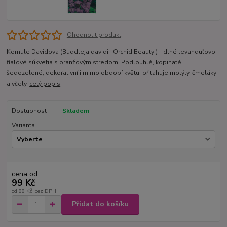
Ohodnotit produkt
Komule Davidova (Buddleja davidii ‘Orchid Beauty’) - dlhé levanduľovo-
fialové súkvetia s oranžovým stredom, Podlouhlé, kopinaté,
šedozelené, dekorativní i mimo období květu, přitahuje motýly, čmeláky
a včely.
celý popis
Dostupnost
Skladem
Varianta
cena od
99 Kč
od
88 Kč
bez DPH
Přidat do košíku