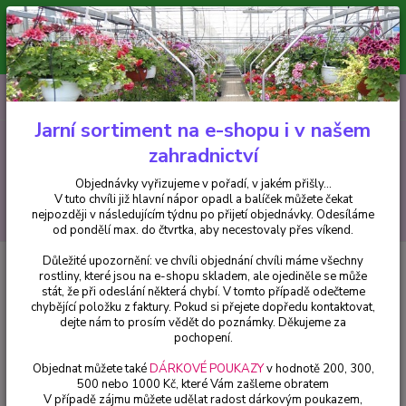
Minimální hodnota pro odeslání z e-shopu je 300 Kč.
V tuto chvíli již hlavní nápor objednávek opadl a balíček můžete čekat
nejpozději v následujícím týdnu po přijetí objednávky. Objednávky
vyřizujeme v pořadí, v jakém přišly...
0
ks
CZK
+420 602 223 614
za
0 Kč
Jarní sortiment na e-shopu i v našem
zahradnictví
Menu
Objednávky vyřizujeme v pořadí, v jakém přišly...
V tuto chvíli již hlavní nápor opadl a balíček můžete čekat
Hledat
nejpozději v následujícím týdnu po přijetí objednávky. Odesíláme
od pondělí max. do čtvrtka, aby necestovaly přes víkend.
Důležité upozornění: ve chvíli objednání chvíli máme všechny
Úvod
Okrasné keře
Buddleja Dav. Orchid Beauty, Komule, motýlí keř,
rostliny, které jsou na e-shopu skladem, ale ojediněle se může
letní šeřík - 1006
stát, že při odeslání některá chybí. V tomto případě odečteme
chybějící položku z faktury. Pokud si přejete dopředu kontaktovat,
Buddleja Dav. Orchid Beauty,
dejte nám to prosím vědět do poznámky. Děkujeme za
Komule, motýlí keř, letní šeřík -
pochopení.
1006
Objednat můžete také
DÁRKOVÉ POUKAZY
v hodnotě 200, 300,
500 nebo 1000 Kč, které Vám zašleme obratem
V případě zájmu můžete udělat radost dárkovým poukazem,