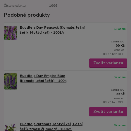
Číslo produktu:
1006
Podobné produkty
Buddleja Dav. Peacock (Komule, letní
Skladem
šeřík, Motýlí keř) - 1001A
cena od
99 Kč
cena od
88 Kč
bez DPH
Zvolit variantu
Buddleja Dav. Empire Blue
Skladem
(Komule,letní šeřík) - 1004
cena od
99 Kč
cena od
88 Kč
bez DPH
Zvolit variantu
Buddleja cultivars, Motýlí keř, Letní
Skladem
šeřík trpasličí, modrý - 1004M