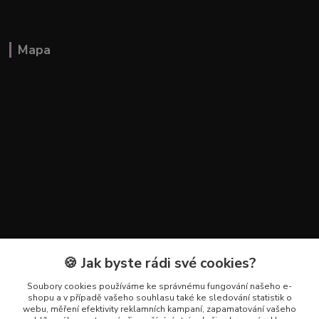
Mapa
🍪 Jak byste rádi své cookies?
Kontakty
Soubory cookies používáme ke správnému fungování našeho e-
+420 602 223 614
shopu a v případě vašeho souhlasu také ke sledování statistik o
webu, měření efektivity reklamních kampaní, zapamatování vašeho