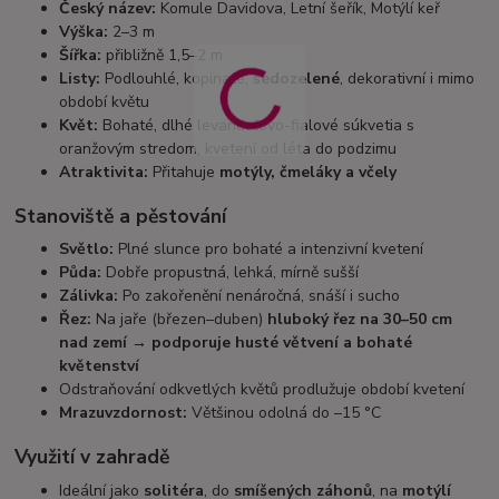
Český název:
Komule Davidova, Letní šeřík, Motýlí keř
Výška:
2–3 m
Šířka:
přibližně 1,5–2 m
Listy:
Podlouhlé, kopinaté,
šedozelené
, dekorativní i mimo
období květu
Květ:
Bohaté, dlhé levanduľovo-fialové súkvetia s
oranžovým stredom, kvetení od léta do podzimu
Atraktivita:
Přitahuje
motýly, čmeláky a včely
Stanoviště a pěstování
Světlo:
Plné slunce pro bohaté a intenzivní kvetení
Půda:
Dobře propustná, lehká, mírně sušší
Zálivka:
Po zakořenění nenáročná, snáší i sucho
Řez:
Na jaře (březen–duben)
hluboký řez na 30–50 cm
nad zemí → podporuje husté větvení a bohaté
květenství
Odstraňování odkvetlých květů prodlužuje období kvetení
Mrazuvzdornost:
Většinou odolná do –15 °C
Využití v zahradě
Ideální jako
solitéra
, do
smíšených záhonů
, na
motýlí