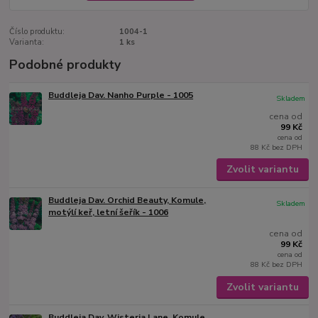
Číslo produktu:
1004-1
Varianta:
1 ks
Podobné produkty
Buddleja Dav. Nanho Purple - 1005
Skladem
cena od
99 Kč
cena od
88 Kč
bez DPH
Zvolit variantu
Buddleja Dav. Orchid Beauty, Komule,
Skladem
motýlí keř, letní šeřík - 1006
cena od
99 Kč
cena od
88 Kč
bez DPH
Zvolit variantu
Buddleja Dav. Wisteria Lane, Komule,