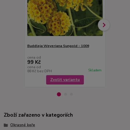
Buddleja Weyeriana Sungold - 1009
Buddleja Da
šeřík, motýlí
cena od
cena od
99 Kč
99 Kč
cena od
cena od
Skladem
88 Kč
bez DPH
88 Kč
bez D
Zvolit variantu
Zboží zařazeno v kategoriích
Okrasné keře