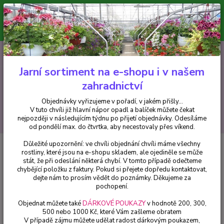
Minimální hodnota pro odeslání z e-shopu je 300 Kč.
V tuto chvíli již hlavní nápor objednávek opadl a balíček můžete čekat
nejpozději v následujícím týdnu po přijetí objednávky. Objednávky
vyřizujeme v pořadí, v jakém přišly...
0
ks
CZK
+420 602 223 614
za
0 Kč
Jarní sortiment na e-shopu i v našem
zahradnictví
Menu
Objednávky vyřizujeme v pořadí, v jakém přišly...
V tuto chvíli již hlavní nápor opadl a balíček můžete čekat
Hledat
nejpozději v následujícím týdnu po přijetí objednávky. Odesíláme
od pondělí max. do čtvrtka, aby necestovaly přes víkend.
Důležité upozornění: ve chvíli objednání chvíli máme všechny
Úvod
Okrasné keře
Buddleja Dav. Empire Blue (Komule,letní šeřík) - 1 ks
rostliny, které jsou na e-shopu skladem, ale ojediněle se může
stát, že při odeslání některá chybí. V tomto případě odečteme
Buddleja Dav. Empire Blue
chybějící položku z faktury. Pokud si přejete dopředu kontaktovat,
(Komule,letní šeřík) - 1 ks
dejte nám to prosím vědět do poznámky. Děkujeme za
pochopení.
Objednat můžete také
DÁRKOVÉ POUKAZY
v hodnotě 200, 300,
500 nebo 1000 Kč, které Vám zašleme obratem
V případě zájmu můžete udělat radost dárkovým poukazem,