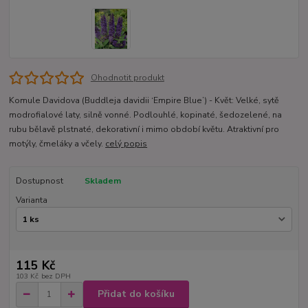
Ohodnotit produkt
Komule Davidova (Buddleja davidii ‘Empire Blue’) - Květ: Velké, sytě
modrofialové laty, silně vonné. Podlouhlé, kopinaté, šedozelené, na
rubu bělavě plstnaté, dekorativní i mimo období květu. Atraktivní pro
motýly, čmeláky a včely.
celý popis
Dostupnost
Skladem
Varianta
115 Kč
103 Kč
bez DPH
Přidat do košíku