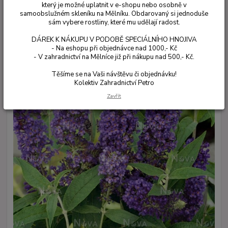
který je možné uplatnit v e-shopu nebo osobně v
samoobslužném skleníku na Mělníku. Obdarovaný si jednoduše
sám vybere rostliny, které mu udělají radost.
DÁREK K NÁKUPU V PODOBĚ SPECIÁLNÍHO HNOJIVA
- Na eshopu při objednávce nad 1000,- Kč
- V zahradnictví na Mělníce již při nákupu nad 500,- Kč.
Těšíme se na Vaši návštěvu či objednávku!
Kolektiv Zahradnictví Petro
Zavřít