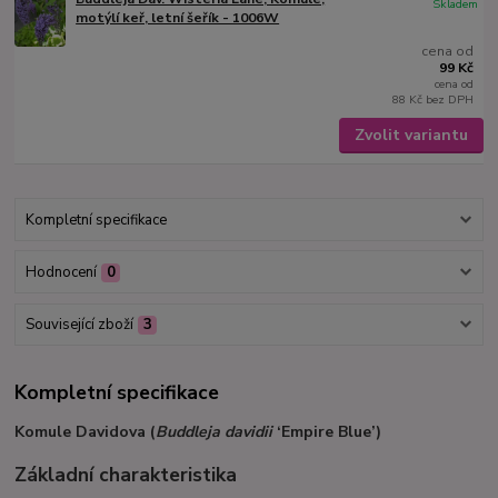
Skladem
motýlí keř, letní šeřík - 1006W
cena od
99 Kč
cena od
88 Kč
bez DPH
Zvolit variantu
Kompletní specifikace
Hodnocení
0
Související zboží
3
Kompletní specifikace
Komule Davidova (
Buddleja davidii
‘Empire Blue’)
Základní charakteristika