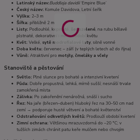
Latinský název:
Buddleja davidii
‘Empire Blue’
Český název:
Komule Davidova, Letní šeřík
Výška:
2–3 m
Šířka:
přibližně 2 m
Listy:
Podlouhlé, kopinaté,
šedozelené
, na rubu bělavě
plstnaté, dekorativní i mimo období květu
Květ:
Velké,
sytě modrofialové laty
, silně vonné
Doba květu:
červenec – září (v teplých letech až do října)
Vůně:
Atraktivní pro
motýly, čmeláky a včely
Stanoviště a pěstování
Světlo:
Plné slunce pro bohaté a intenzivní kvetení
Půda:
Dobře propustná, lehká, mírně sušší; nesnáší trvale
zamokřená místa
Zálivka:
Po zakořenění nenáročná, snáší i sucho
Řez:
Na jaře (březen–duben) hluboký řez na 30–50 cm nad
zemí → podporuje husté větvení a bohaté květenství
Odstraňování odkvetlých květů:
Prodlouží období kvetení
Zimní ochrana:
Většinou mrazuvzdorná do –20 °C; v
tužších zimách chránit patu keře mulčem nebo chvojím