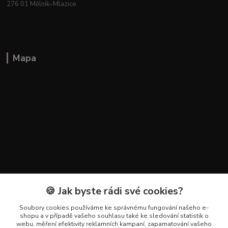
276 01 Mělník–Mlazice
Mapa
🍪 Jak byste rádi své cookies?
Soubory cookies používáme ke správnému fungování našeho e-
Kontakty
shopu a v případě vašeho souhlasu také ke sledování statistik o
webu, měření efektivity reklamních kampaní, zapamatování vašeho