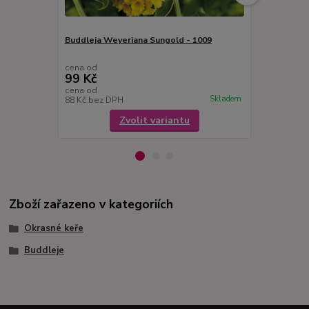
Buddleja Weyeriana Sungold - 1009
Buddleja Da
šeřík, motýlí
cena od
cena od
99 Kč
99 Kč
cena od
cena od
Skladem
88 Kč
bez DPH
88 Kč
bez D
Zvolit variantu
Zboží zařazeno v kategoriích
Okrasné keře
Buddleje