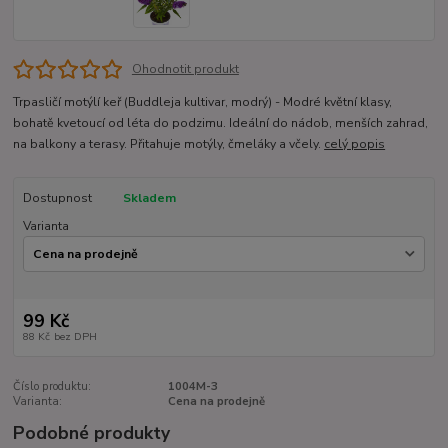
Ohodnotit produkt
Trpasličí motýlí keř (Buddleja kultivar, modrý) - Modré květní klasy,
bohatě kvetoucí od léta do podzimu. Ideální do nádob, menších zahrad,
na balkony a terasy. Přitahuje motýly, čmeláky a včely.
celý popis
Dostupnost
Skladem
Varianta
99 Kč
88 Kč
bez DPH
Číslo produktu:
1004M-3
Varianta:
Cena na prodejně
Podobné produkty