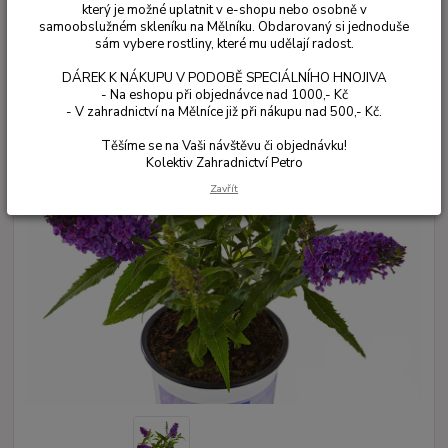
který je možné uplatnit v e-shopu nebo osobně v
samoobslužném skleníku na Mělníku. Obdarovaný si jednoduše
sám vybere rostliny, které mu udělají radost.
DÁREK K NÁKUPU V PODOBĚ SPECIÁLNÍHO HNOJIVA
- Na eshopu při objednávce nad 1000,- Kč
- V zahradnictví na Mělníce již při nákupu nad 500,- Kč.
Těšíme se na Vaši návštěvu či objednávku!
Kolektiv Zahradnictví Petro
Zavřít