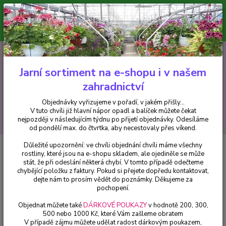
Minimální hodnota pro odeslání z e-shopu je 300 Kč.
V tuto chvíli již hlavní nápor objednávek opadl a balíček můžete čekat
nejpozději v následujícím týdnu po přijetí objednávky. Objednávky
vyřizujeme v pořadí, v jakém přišly...
0
ks
CZK
+420 602 223 614
za
0 Kč
Jarní sortiment na e-shopu i v našem
zahradnictví
Menu
Objednávky vyřizujeme v pořadí, v jakém přišly...
V tuto chvíli již hlavní nápor opadl a balíček můžete čekat
Hledat
nejpozději v následujícím týdnu po přijetí objednávky. Odesíláme
od pondělí max. do čtvrtka, aby necestovaly přes víkend.
Důležité upozornění: ve chvíli objednání chvíli máme všechny
Úvod
Okrasné keře
Buddleja cultivars, Motýlí keř, Letní šeřík trpasličí,
rostliny, které jsou na e-shopu skladem, ale ojediněle se může
modrý - cena na prodejně
stát, že při odeslání některá chybí. V tomto případě odečteme
chybějící položku z faktury. Pokud si přejete dopředu kontaktovat,
Buddleja cultivars, Motýlí keř,
dejte nám to prosím vědět do poznámky. Děkujeme za
Letní šeřík trpasličí, modrý - cena
pochopení.
na prodejně
Objednat můžete také
DÁRKOVÉ POUKAZY
v hodnotě 200, 300,
500 nebo 1000 Kč, které Vám zašleme obratem
V případě zájmu můžete udělat radost dárkovým poukazem,