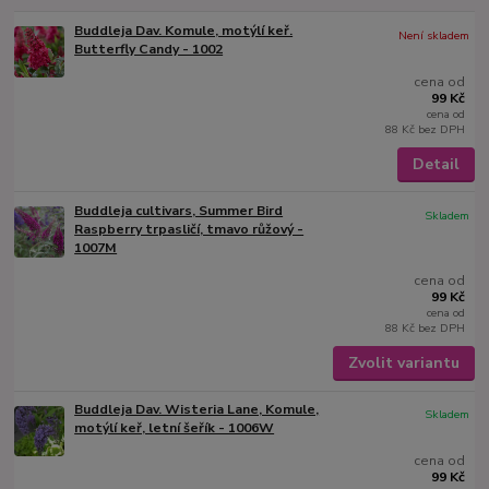
Buddleja Dav. Komule, motýlí keř.
Není skladem
Butterfly Candy - 1002
cena od
99 Kč
cena od
88 Kč
bez DPH
Detail
Buddleja cultivars, Summer Bird
Skladem
Raspberry trpasličí, tmavo růžový -
1007M
cena od
99 Kč
cena od
88 Kč
bez DPH
Zvolit variantu
Buddleja Dav. Wisteria Lane, Komule,
Skladem
motýlí keř, letní šeřík - 1006W
cena od
99 Kč