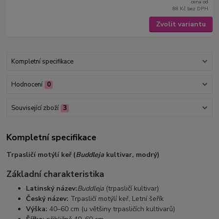
cena od
88 Kč
bez DPH
Zvolit variantu
Kompletní specifikace
Hodnocení
0
Související zboží
3
Kompletní specifikace
Trpasličí motýlí keř (
Buddleja
kultivar, modrý)
Základní charakteristika
Latinský název:
Buddleja
(trpasličí kultivar)
Český název:
Trpasličí motýlí keř, Letní šeřík
Výška:
40–60 cm (u většiny trpasličích kultivarů)