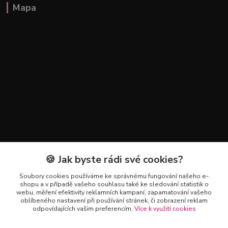
Mapa
🍪 Jak byste rádi své cookies?
Kontakty
Soubory cookies používáme ke správnému fungování našeho e-
+420 602 223 614
shopu a v případě vašeho souhlasu také ke sledování statistik o
webu, měření efektivity reklamních kampaní, zapamatování vašeho
oblíbeného nastavení při používání stránek, či zobrazení reklam
info@zahradnictvipetro.cz
odpovídajících vašim preferencím.
Více k využití cookies