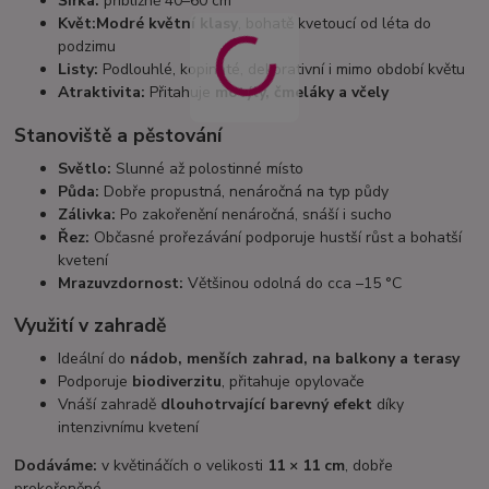
Šířka:
přibližně 40–60 cm
Květ:
Modré květní klasy
, bohatě kvetoucí od léta do
podzimu
Listy:
Podlouhlé, kopinaté, dekorativní i mimo období květu
Atraktivita:
Přitahuje
motýly, čmeláky a včely
Stanoviště a pěstování
Světlo:
Slunné až polostinné místo
Půda:
Dobře propustná, nenáročná na typ půdy
Zálivka:
Po zakořenění nenáročná, snáší i sucho
Řez:
Občasné prořezávání podporuje hustší růst a bohatší
kvetení
Mrazuvzdornost:
Většinou odolná do cca –15 °C
Využití v zahradě
Ideální do
nádob, menších zahrad, na balkony a terasy
Podporuje
biodiverzitu
, přitahuje opylovače
Vnáší zahradě
dlouhotrvající barevný efekt
díky
intenzivnímu kvetení
Dodáváme:
v květináčích o velikosti
11 × 11 cm
, dobře
prokořeněné.