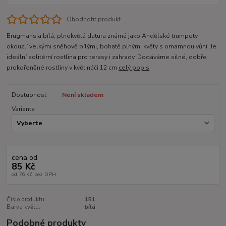
Ohodnotit produkt
Brugmansia bílá, plnokvětá datura známá jako Andělské trumpety,
okouzlí velkými sněhově bílými, bohatě plnými květy s omamnou vůní. Je
ideální solitérní rostlina pro terasy i zahrady. Dodáváme silné, dobře
prokořeněné rostliny v květináči 12 cm
celý popis
Dostupnost
Není skladem
Varianta
cena od
85 Kč
od
76 Kč
bez DPH
Číslo produktu:
151
Barva květu:
bílá
Podobné produkty