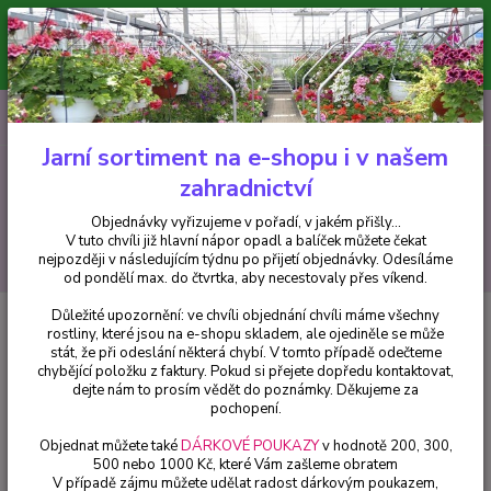
Minimální hodnota pro odeslání z e-shopu je 300 Kč.
V tuto chvíli již hlavní nápor objednávek opadl a balíček můžete čekat
nejpozději v následujícím týdnu po přijetí objednávky. Objednávky
vyřizujeme v pořadí, v jakém přišly...
0
ks
CZK
+420 602 223 614
za
0 Kč
Jarní sortiment na e-shopu i v našem
zahradnictví
Menu
Objednávky vyřizujeme v pořadí, v jakém přišly...
V tuto chvíli již hlavní nápor opadl a balíček můžete čekat
Hledat
nejpozději v následujícím týdnu po přijetí objednávky. Odesíláme
od pondělí max. do čtvrtka, aby necestovaly přes víkend.
Důležité upozornění: ve chvíli objednání chvíli máme všechny
Úvod
Balkónové rostliny
Brugmansia bílá- (plnokvětá datura) An.
rostliny, které jsou na e-shopu skladem, ale ojediněle se může
trumpety - 151
stát, že při odeslání některá chybí. V tomto případě odečteme
chybějící položku z faktury. Pokud si přejete dopředu kontaktovat,
Brugmansia bílá- (plnokvětá
dejte nám to prosím vědět do poznámky. Děkujeme za
datura) An. trumpety - 151
pochopení.
Objednat můžete také
DÁRKOVÉ POUKAZY
v hodnotě 200, 300,
500 nebo 1000 Kč, které Vám zašleme obratem
V případě zájmu můžete udělat radost dárkovým poukazem,