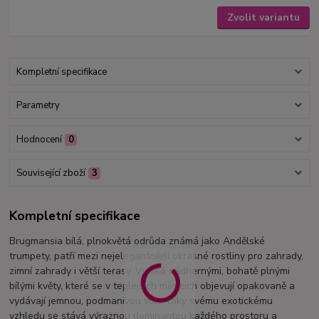
Zvolit variantu
Kompletní specifikace
Parametry
Hodnocení
0
Související zboží
3
Kompletní specifikace
Brugmansia bílá, plnokvětá odrůda známá jako Andělské
trumpety, patří mezi nejelegantnější okrasné rostliny pro zahrady,
zimní zahrady i větší terasy. Vyniká nádhernými, bohatě plnými
bílými květy, které se v teplejších měsících objevují opakovaně a
vydávají jemnou, podmanivou vůni. Díky svému exotickému
vzhledu se stává výraznou dominantou každého prostoru a