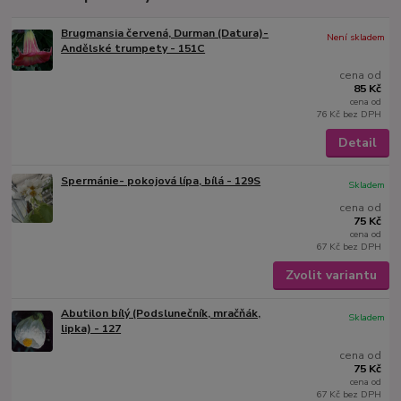
Brugmansia červená, Durman (Datura)-
Není skladem
Andělské trumpety - 151C
cena od
85 Kč
cena od
76 Kč
bez DPH
Detail
Spermánie- pokojová lípa, bílá - 129S
Skladem
cena od
75 Kč
cena od
67 Kč
bez DPH
Zvolit variantu
Abutilon bílý (Podslunečník, mračňák,
Skladem
lipka) - 127
cena od
75 Kč
cena od
67 Kč
bez DPH