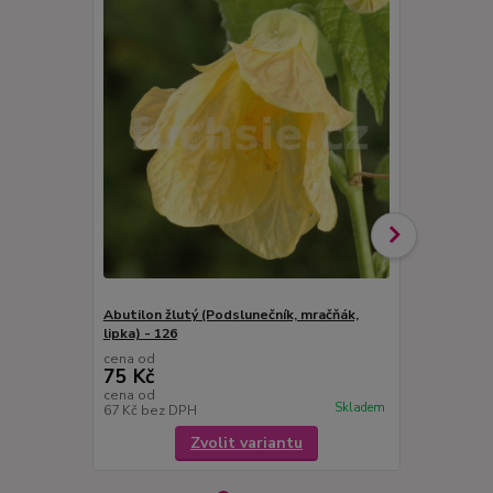
Abutilon žlutý (Podslunečník, mračňák,
Abutilon syt
lipka) - 126
belgická vla
cena od
cena od
75 Kč
75 Kč
cena od
cena od
Skladem
67 Kč
bez DPH
67 Kč
bez D
Zvolit variantu