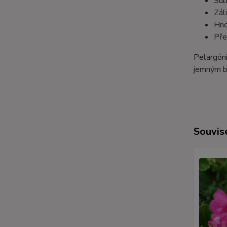
Sub
Zál
Hno
Pře
Pelargóni
jemným b
Souvise