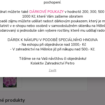
květin
pochopení.
dnat můžete také
DÁRKOVÉ POUKAZY
v hodnotě 200, 300, 500
1000 Kč, které Vám zašleme obratem
Dos
ípadě zájmu můžete udělat radost dárkovým poukazem, který je 
latnit v e-shopu nebo osobně v samoobslužném skleníku na Mělní
Var
darovaný si jednoduše sám vybere rostliny, které mu udělají rado
DÁREK K NÁKUPU V PODOBĚ SPECIÁLNÍHO HNOJIVA
49
- Na eshopu při objednávce nad 1000,- Kč
44 
- V zahradnictví na Mělníce již při nákupu nad 500,- Kč.
Těšíme se na Vaši návštěvu či objednávku!
Číslo p
Kolektiv Zahradnictví Petro
Zavřít
é produkty