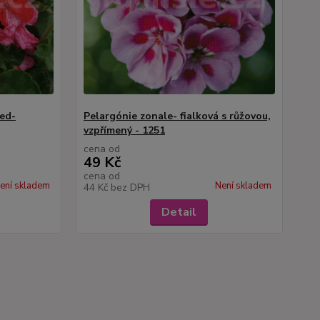
ed-
Pelargónie zonale- fialková s růžovou,
vzpřímený - 1251
cena od
49 Kč
cena od
ení skladem
Není skladem
44 Kč
bez DPH
Detail