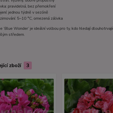
strát: výživný, dobře propustný
ivka: pravidelná, bez přemokření
jení: jednou týdně v sezóně
zimování: 5–10 °C, omezená zálivka
e ‘Blue Wonder’ je ideální volbou pro ty, kdo hledají dlouhotrva
ílým středem.
jící zboží
3