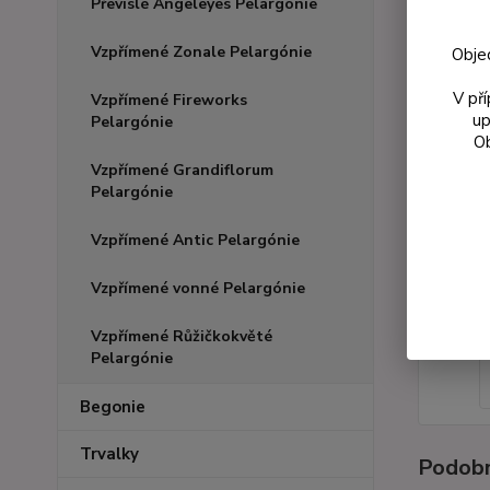
Převislé Angeleyes Pelargónie
Vzpřímené Zonale Pelargónie
Obje
V př
Vzpřímené Fireworks
up
Pelargónie
Ob
Vzpřímené Grandiflorum
Pelargónie
Vzpřímené Antic Pelargónie
Vzpřímené vonné Pelargónie
Vzpřímené Růžičkokvěté
Pelargónie
Begonie
Trvalky
Podobn