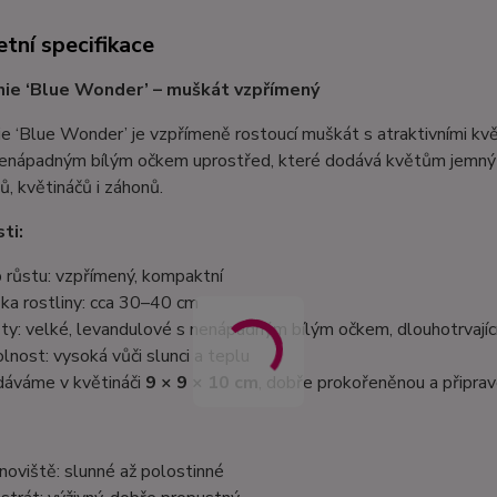
tní specifikace
ie ‘Blue Wonder’ – muškát vzpřímený
e ‘Blue Wonder’ je vzpřímeně rostoucí muškát s atraktivními kv
nenápadným bílým očkem uprostřed, které dodává květům jemný k
ků, květináčů i záhonů.
ti:
 růstu: vzpřímený, kompaktní
ka rostliny: cca 30–40 cm
ty: velké, levandulové s nenápadným bílým očkem, dlouhotrvajíc
lnost: vysoká vůči slunci a teplu
áváme v květináči
9 × 9 × 10 cm
, dobře prokořeněnou a připra
noviště: slunné až polostinné