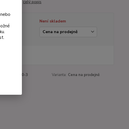
áčů i záhonů.
celý popis
 nebo
tupnost
Není skladem
možné
ku.
ianta
st.
 Kč
Kč
bez DPH
roduktu:
1260-3
Varianta:
Cena na prodejně