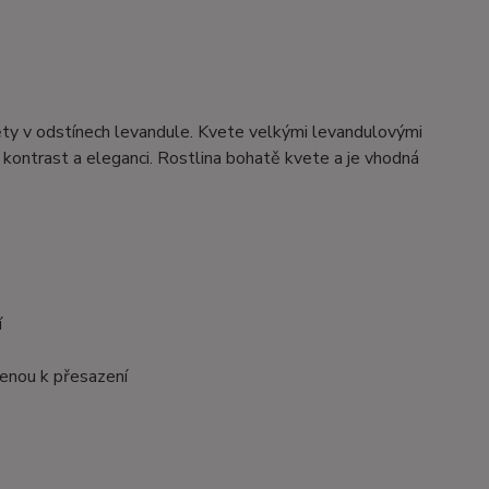
ěty v odstínech levandule. Kvete velkými levandulovými
ontrast a eleganci. Rostlina bohatě kvete a je vhodná
í
venou k přesazení