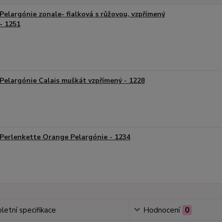
Pelargónie zonale- fialková s růžovou, vzpřímený
- 1251
Pelargónie Calais muškát vzpřímený - 1228
Perlenkette Orange Pelargónie - 1234
etní specifikace
Hodnocení
0