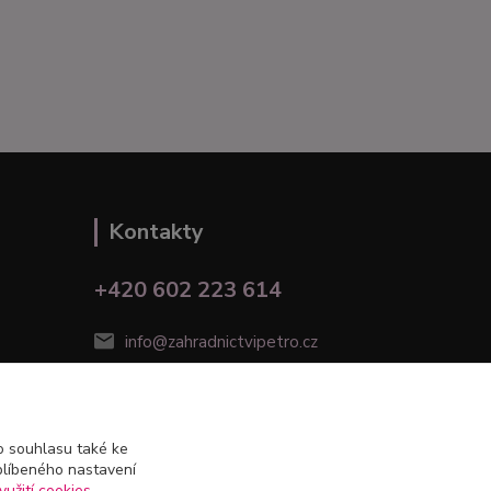
Kontakty
+420 602 223 614
info@zahradnictvipetro.cz
 souhlasu také ke
blíbeného nastavení
yužití cookies