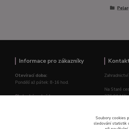
Pelar
Informace pro zákazníky
Kontak
Otevírací doba:
Zahradnictví
Pondělí až pátek: 8-16 hod.
Na Staré ce
Obchodní podmínky
276 01 Měln
Online odstoupení od kupní smlouvy
Soubory cookies 
sledování statisti
při používání