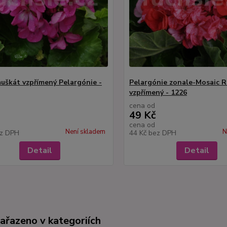
uškát vzpřímený Pelargónie -
Pelargónie zonale-Mosaic R
vzpřímený - 1226
cena od
49 Kč
cena od
Není skladem
N
z DPH
44 Kč
bez DPH
Detail
Detail
zařazeno v kategoriích