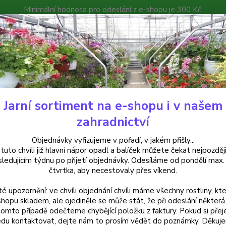
Minimální hodnota pro odeslání z e-shopu je 300 Kč.
íček můžete čekat nejpozději v následujícím týdnu po přijetí objedná
atalog
Poradna
Kontakty
Nevíte
Hledat
+420
Jarní sortiment na e-shopu i v našem
elargonie
Blue Wonder muškát,Pelargónie - cena na prodejně
zahradnictví
 Wonder muškát,Pelargónie - ce
Objednávky vyřizujeme v pořadí, v jakém přišly...
 tuto chvíli již hlavní nápor opadl a balíček můžete čekat nejpozději
sledujícím týdnu po přijetí objednávky. Odesíláme od pondělí max.
čtvrtka, aby necestovaly přes víkend.
Pelarg
té upozornění: ve chvíli objednání chvíli máme všechny rostliny, kte
květy 
shopu skladem, ale ojediněle se může stát, že při odeslání některá 
nenápa
tomto případě odečteme chybějící položku z faktury. Pokud si přej
kontra
du kontaktovat, dejte nám to prosím vědět do poznámky. Děkuj