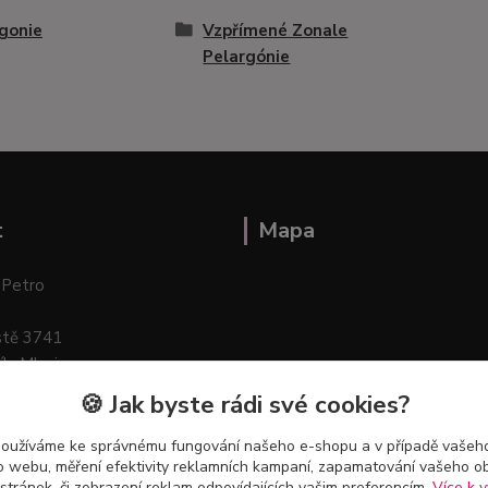
gonie
Vzpřímené Zonale
Pelargónie
t
Mapa
 Petro
stě 3741
ík–Mlazice
🍪 Jak byste rádi své cookies?
používáme ke správnému fungování našeho e-shopu a v případě vašeho
k o webu, měření efektivity reklamních kampaní, zapamatování vašeho o
 stránek, či zobrazení reklam odpovídajících vašim preferencím.
Více k v