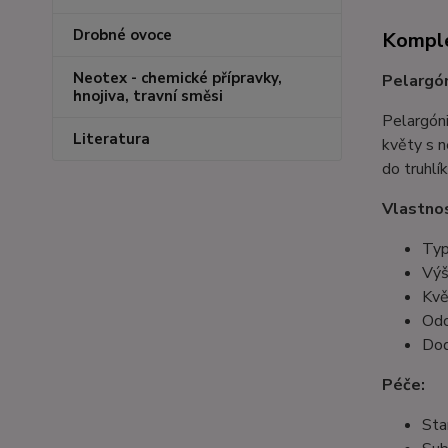
Drobné ovoce
Komple
Neotex - chemické přípravky,
Pelargón
hnojiva, travní směsi
Pelargóni
Literatura
květy s 
do truhlí
Vlastnos
Typ
Výš
Kvě
Odo
Dod
Péče:
Sta