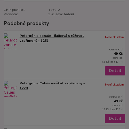
Číslo produktu:
1260-2
Varianta:
3-kusové balení
Podobné produkty
Pelargónie zonale- fialková s růžovou,
Není skladem
vzpřímený - 1251
cena od
49 Kč
cena od
44 Kč
bez DPH
Detail
Pelargónie Calais muškát vzpřímený -
Není skladem
1228
cena od
49 Kč
cena od
44 Kč
bez DPH
Detail