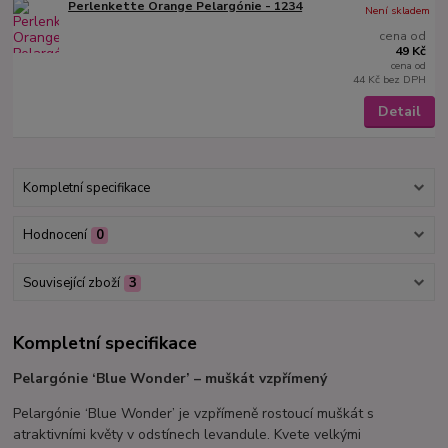
Perlenkette Orange Pelargónie - 1234
Není skladem
cena od
49 Kč
cena od
44 Kč
bez DPH
Detail
Kompletní specifikace
Hodnocení
0
Související zboží
3
Kompletní specifikace
Pelargónie ‘Blue Wonder’ – muškát vzpřímený
Pelargónie ‘Blue Wonder’ je vzpřímeně rostoucí muškát s
atraktivními květy v odstínech levandule. Kvete velkými