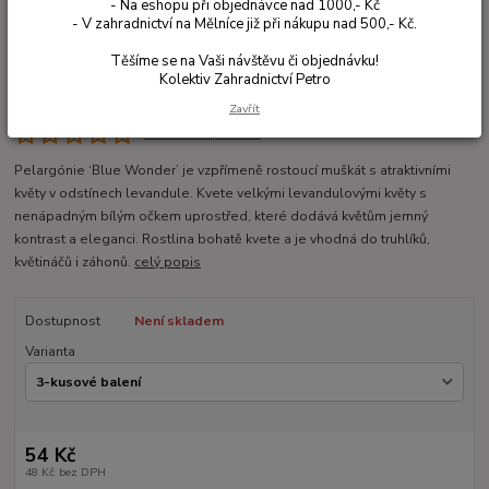
- Na eshopu při objednávce nad 1000,- Kč
- V zahradnictví na Mělníce již při nákupu nad 500,- Kč.
Těšíme se na Vaši návštěvu či objednávku!
Kolektiv Zahradnictví Petro
Zavřít
Ohodnotit produkt
Pelargónie ‘Blue Wonder’ je vzpřímeně rostoucí muškát s atraktivními
květy v odstínech levandule. Kvete velkými levandulovými květy s
nenápadným bílým očkem uprostřed, které dodává květům jemný
kontrast a eleganci. Rostlina bohatě kvete a je vhodná do truhlíků,
květináčů i záhonů.
celý popis
Dostupnost
Není skladem
Varianta
54 Kč
48 Kč
bez DPH