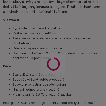
levandulovými květy s nenápadným bílým očkem uprostřed, které
dodává květům jemný kontrast a eleganci. Rostlina bohatě kvete
a je vhodná do truhlíků, květináčů i záhonů.
Vlastnosti:
Typ růstu: vzpřímený, kompaktní
Výška rostliny: cca 30–40 cm
Květy: velké, levandulové s nenápadným bílým očkem,
dlouhotrvající
Odolnost: vysoká vůči slunci a teplu
Dodáváme v květináči
9 × 9 × 10 cm
, dobře prokořeněnou a
připravenou k přesazení
Péče:
Stanoviště: slunné až polostinné
Substrát: výživný, dobře propustný
Zálivka: pravidelná, bez přemokření
Hnojení: jednou týdně v sezóně
Přezimování: 5–10 °C, omezená zálivka
Pelargónie ‘Blue Wonder’ je ideální volbou pro ty, kdo hledají