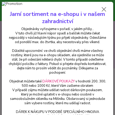
Minimální hodnota pro odeslání z e-shopu je 300 Kč.
V tuto chvíli již hlavní nápor objednávek opadl a balíček můžete čekat
Jarní sortiment na e-shopu i v našem
nejpozději v následujícím týdnu po přijetí objednávky. Objednávky
vyřizujeme v pořadí, v jakém přišly...
zahradnictví
0
ks
CZK
+420 602 223 614
Objednávky vyřizujeme v pořadí, v jakém přišly...
za
0 Kč
V tuto chvíli již hlavní nápor opadl a balíček můžete čekat
nejpozději v následujícím týdnu po přijetí objednávky. Odesíláme
od pondělí max. do čtvrtka, aby necestovaly přes víkend.
Menu
Důležité upozornění: ve chvíli objednání chvíli máme všechny
rostliny, které jsou na e-shopu skladem, ale ojediněle se může
stát, že při odeslání některá chybí. V tomto případě odečteme
Hledat
chybějící položku z faktury. Pokud si přejete dopředu kontaktovat,
dejte nám to prosím vědět do poznámky. Děkujeme za
pochopení.
Úvod
Pelargonie
Blue Wonder muškát,Pelargónie - cena za kus v 3-
kusovém balení
Objednat můžete také
DÁRKOVÉ POUKAZY
v hodnotě 200, 300,
500 nebo 1000 Kč, které Vám zašleme obratem
Blue Wonder muškát,Pelargónie -
V případě zájmu můžete udělat radost dárkovým poukazem,
který je možné uplatnit v e-shopu nebo osobně v
cena za kus v 3-kusovém balení
samoobslužném skleníku na Mělníku. Obdarovaný si jednoduše
sám vybere rostliny, které mu udělají radost.
DÁREK K NÁKUPU V PODOBĚ SPECIÁLNÍHO HNOJIVA