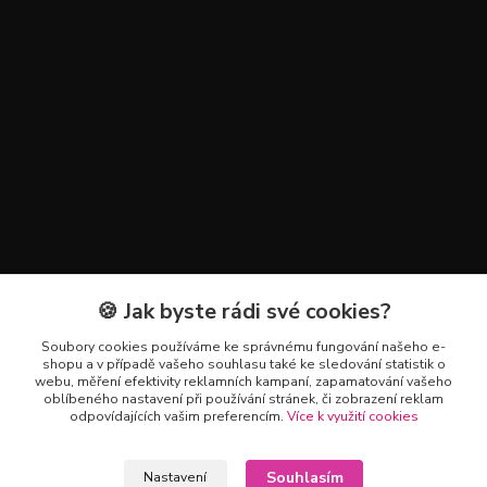
🍪 Jak byste rádi své cookies?
Kontakty
Soubory cookies používáme ke správnému fungování našeho e-
+420 602 223 614
shopu a v případě vašeho souhlasu také ke sledování statistik o
webu, měření efektivity reklamních kampaní, zapamatování vašeho
oblíbeného nastavení při používání stránek, či zobrazení reklam
info@zahradnictvipetro.cz
odpovídajících vašim preferencím.
Více k využití cookies
Souhlasím
Nastavení