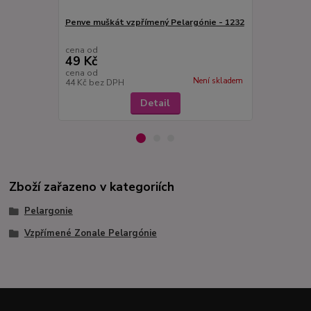
Penve muškát vzpřímený Pelargónie - 1232
Pelargónie 
- 1226
cena od
cena od
49 Kč
49 Kč
cena od
cena od
Není skladem
44 Kč
bez DPH
44 Kč
bez D
Detail
Zboží zařazeno v kategoriích
Pelargonie
Vzpřímené Zonale Pelargónie