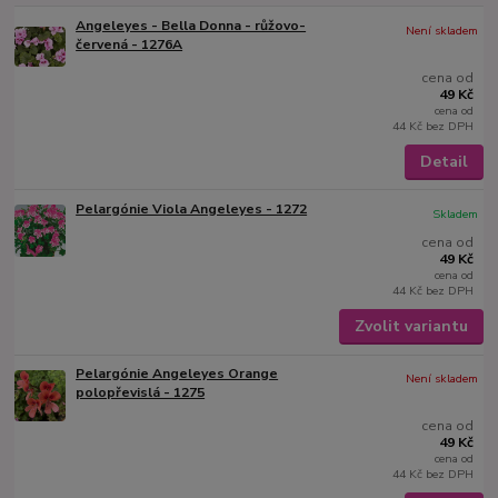
Angeleyes - Bella Donna - růžovo-
Není skladem
červená - 1276A
cena od
49 Kč
cena od
44 Kč
bez DPH
Detail
Pelargónie Viola Angeleyes - 1272
Skladem
cena od
49 Kč
cena od
44 Kč
bez DPH
Zvolit variantu
Pelargónie Angeleyes Orange
Není skladem
polopřevislá - 1275
cena od
49 Kč
cena od
44 Kč
bez DPH