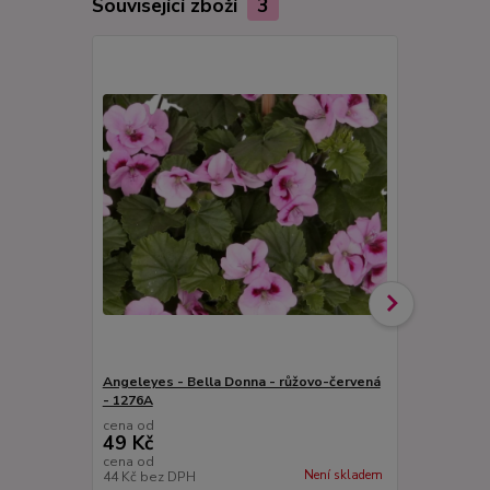
Související zboží
3
Angeleyes - Bella Donna - růžovo-červená
Pelargonie A
- 1276A
cena od
cena od
49 Kč
49 Kč
cena od
cena od
Není skladem
44 Kč
bez DPH
44 Kč
bez D