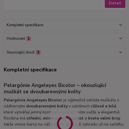
Detail
Kompletní specifikace
Hodnocení
1
Související zboží
3
Kompletní specifikace
Pelargónie Angeleyes Bicolor – okouzlující
muškát se dvoubarevnými květy
Pelargónie Angeleyes Bicolor
je výjimečná odrůda muškátu s
nádhernými
dvoubarevnými květy
v odstínech
růžové a bílé
,
které vytvářejí jemný kontrast a působí velmi svěže a elegantně.
Rostlina má
střední, mírně převislý vzrůst
a
kvete velmi brzy
,
takže vnese barvy na váš balkon, terasu či zahradu už na začátku