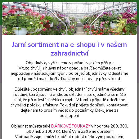
Minimální hodnota pro odeslání z e-shopu je 300 Kč.
V tuto chvíli již hlavní nápor objednávek opadl a balíček můžete čekat
nejpozději v následujícím týdnu po přijetí objednávky. Objednávky
vyřizujeme v pořadí, v jakém přišly...
0
ks
CZK
+420 602 223 614
za
0 Kč
Jarní sortiment na e-shopu i v našem
zahradnictví
Menu
Objednávky vyřizujeme v pořadí, v jakém přišly...
V tuto chvíli již hlavní nápor opadl a balíček můžete čekat
Hledat
nejpozději v následujícím týdnu po přijetí objednávky. Odesíláme
od pondělí max. do čtvrtka, aby necestovaly přes víkend.
Důležité upozornění: ve chvíli objednání chvíli máme všechny
Úvod
Pelargonie
Bicolor Pelargónie - cena na prodejně
rostliny, které jsou na e-shopu skladem, ale ojediněle se může
stát, že při odeslání některá chybí. V tomto případě odečteme
Bicolor Pelargónie - cena na
chybějící položku z faktury. Pokud si přejete dopředu kontaktovat,
prodejně
dejte nám to prosím vědět do poznámky. Děkujeme za
pochopení.
Objednat můžete také
DÁRKOVÉ POUKAZY
v hodnotě 200, 300,
500 nebo 1000 Kč, které Vám zašleme obratem
V případě zájmu můžete udělat radost dárkovým poukazem,