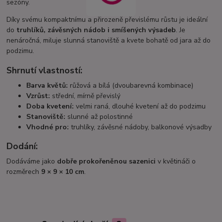
sezóny.
Díky svému kompaktnímu a přirozeně převislému růstu je ideální
do
truhlíků, závěsných nádob i smíšených výsadeb
. Je
nenáročná, miluje slunná stanoviště a kvete bohatě od jara až do
podzimu.
Shrnutí vlastností:
Barva květů:
růžová a bílá (dvoubarevná kombinace)
Vzrůst:
střední, mírně převislý
Doba kvetení:
velmi raná, dlouhé kvetení až do podzimu
Stanoviště:
slunné až polostinné
Vhodné pro:
truhlíky, závěsné nádoby, balkonové výsadby
Dodání:
Dodáváme jako
dobře prokořeněnou sazenici
v květináči o
rozměrech
9 × 9 × 10 cm
.