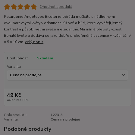
Ohodnotit produkt
Pelargónie Angeleyes Bicolor je odrůda muškátu s nádhernými
dvoubarevnými květy v odstínech růžové a bílé, které vytvářejí jemný
kontrast a působí velmi svěže a elegantně. Má mírně převislý vzrůst.
Bohatě kvete a dodává se jako dobře prokořeněná sazenice v květináči 9
× 9 × 10 cm.
celý popis
Dostupnost
Skladem
Varianta
49 Kč
44 Kč
bez DPH
Číslo produktu:
1273-3
Varianta:
Cena na prodejně
Podobné produkty