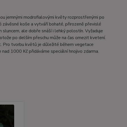
jmou jemnými modrofialovými květy rozprostřenými po
 či závěsné koše a vytváří bohaté, přirozeně převislé
 sluncem, ale dobře snáší i lehký polostín. Vyžaduje
rotože po delším přeschu může na čas omezit kvetení.
. Pro tvorbu květů je důležité během vegetace
e nad 1000 Kč přidáváme speciální hnojivo zdarma.