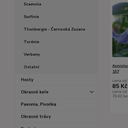
Scaevola
Surfínie
Thunbergie - Černooká Zuzana
Torénie
Verbeny
Acnistu
Ostatní
157
Hosty
cena od
85 Kč
cena od
Okrasné keře
76 Kč
be
Paeonia, Pivoňka
Okrasné trávy