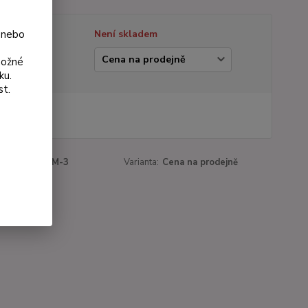
 nebo
tupnost
Není skladem
ianta
možné
ku.
st.
 Kč
Kč
bez DPH
roduktu:
090M-3
Varianta:
Cena na prodejně