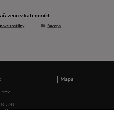
zařazeno v kategoriích
nové rostliny
Bacopa
t
Mapa
 Petro
stě 3741
ík–Mlazice