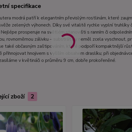
tní specifikace
utera modrá patří k elegantním převislým rostlinám, které zau
svěže zelených výhonech. Díky své vitalitě rychle vyplní truhlíky
 Nejlépe prosperuje na světlém stanovišti s ranním či odpoledním
ou, rovnoměrnou zálivku – substrát by neměl zcela vyschnout, p
se také občasným zaštipováním, které podpoří kompaktnější růst
ě přihnojovat hnojivem s vyšším obsahem draslíku; při objednávc
zasíláme v květináči o průměru 9 cm, dobře prokořeněné.
jící zboží
2