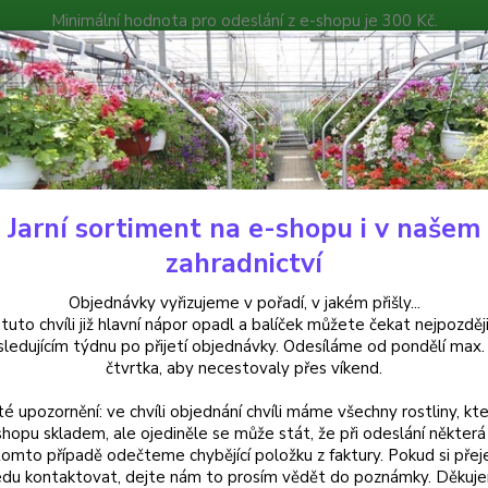
Minimální hodnota pro odeslání z e-shopu je 300 Kč.
íček můžete čekat nejpozději v následujícím týdnu po přijetí objedná
atalog
Poradna
Kontakty
Nevíte
Hledat
+420
Jarní sortiment na e-shopu i v našem
alkónové rostliny
Bacopa sutera modrá - cena na prodejně
zahradnictví
pa sutera modrá - cena na prod
Objednávky vyřizujeme v pořadí, v jakém přišly...
 tuto chvíli již hlavní nápor opadl a balíček můžete čekat nejpozději
sledujícím týdnu po přijetí objednávky. Odesíláme od pondělí max.
čtvrtka, aby necestovaly přes víkend.
Modrá 
té upozornění: ve chvíli objednání chvíli máme všechny rostliny, kte
větvící
shopu skladem, ale ojediněle se může stát, že při odeslání některá 
nádoby
tomto případě odečteme chybějící položku z faktury. Pokud si přej
dobře 
du kontaktovat, dejte nám to prosím vědět do poznámky. Děkuj