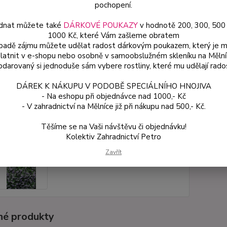
pochopení.
dnat můžete také
DÁRKOVÉ POUKAZY
v hodnotě 200, 300, 500
Dos
1000 Kč, které Vám zašleme obratem
Var
ípadě zájmu můžete udělat radost dárkovým poukazem, který je 
latnit v e-shopu nebo osobně v samoobslužném skleníku na Mělní
darovaný si jednoduše sám vybere rostliny, které mu udělají rado
49
DÁREK K NÁKUPU V PODOBĚ SPECIÁLNÍHO HNOJIVA
44 
- Na eshopu při objednávce nad 1000,- Kč
- V zahradnictví na Mělníce již při nákupu nad 500,- Kč.
Číslo p
Těšíme se na Vaši návštěvu či objednávku!
Kolektiv Zahradnictví Petro
Zavřít
é produkty