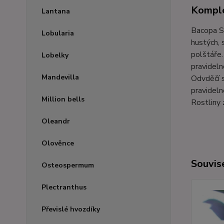
Komple
Lantana
Bacopa S
Lobularia
hustých, 
polštáře.
Lobelky
pravideln
Mandevilla
Odvděčí 
pravideln
Million bells
Rostliny 
Oleandr
Olověnce
Souvise
Osteospermum
Plectranthus
Převislé hvozdíky