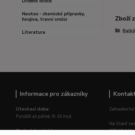
Drobné ovoce
Neotex - chemické přípravky,
Zboží 
hnojiva, travní směsi
Balkó
Literatura
Informace pro zákazníky
Kontak
Otevírací doba:
Zahradnictví
Pondělí až pátek: 8-16 hod.
Na Staré ce
Obchodní podmínky
276 01 Měln