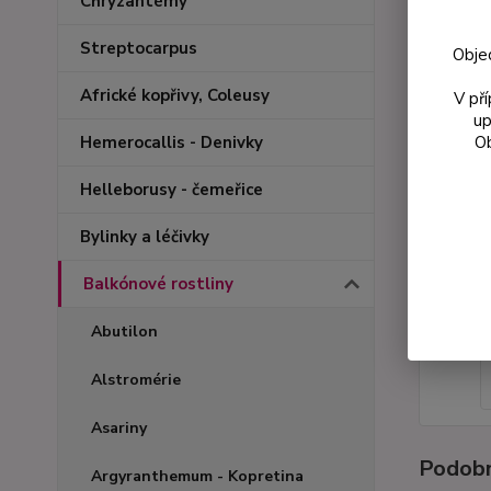
Chryzantémy
Streptocarpus
Obje
Africké kopřivy, Coleusy
V př
up
Ob
Hemerocallis - Denivky
Helleborusy - čemeřice
Bylinky a léčivky
Balkónové rostliny
Abutilon
Alstromérie
Asariny
Podobn
Argyranthemum - Kopretina