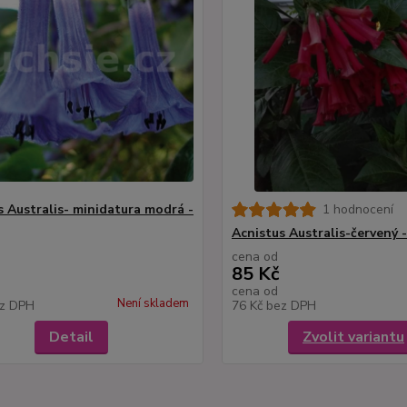
s Australis- minidatura modrá -
1 hodnocení
Acnistus Australis-červený 
cena od
85 Kč
cena od
Není skladem
z DPH
76 Kč
bez DPH
Detail
Zvolit variantu