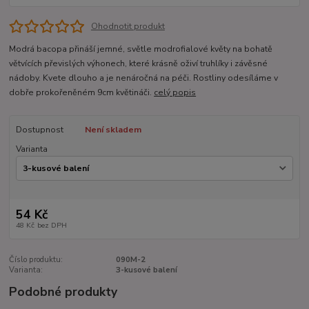
Ohodnotit produkt
Modrá bacopa přináší jemné, světle modrofialové květy na bohatě
větvících převislých výhonech, které krásně oživí truhlíky i závěsné
nádoby. Kvete dlouho a je nenáročná na péči. Rostliny odesíláme v
dobře prokořeněném 9cm květináči.
celý popis
Dostupnost
Není skladem
Varianta
54 Kč
48 Kč
bez DPH
Číslo produktu:
090M-2
Varianta:
3-kusové balení
Podobné produkty