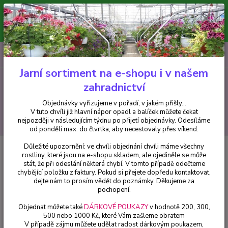
Minimální hodnota pro odeslání z e-shopu je 300 Kč.
V tuto chvíli již hlavní nápor objednávek opadl a balíček můžete čekat
nejpozději v následujícím týdnu po přijetí objednávky. Objednávky
vyřizujeme v pořadí, v jakém přišly...
0
ks
CZK
+420 602 223 614
za
0 Kč
Jarní sortiment na e-shopu i v našem
zahradnictví
Menu
Objednávky vyřizujeme v pořadí, v jakém přišly...
V tuto chvíli již hlavní nápor opadl a balíček můžete čekat
Hledat
nejpozději v následujícím týdnu po přijetí objednávky. Odesíláme
od pondělí max. do čtvrtka, aby necestovaly přes víkend.
Důležité upozornění: ve chvíli objednání chvíli máme všechny
Úvod
Balkónové rostliny
Bacopa sutera modrá - cena za kus v 3-
rostliny, které jsou na e-shopu skladem, ale ojediněle se může
kusovém balení
stát, že při odeslání některá chybí. V tomto případě odečteme
chybějící položku z faktury. Pokud si přejete dopředu kontaktovat,
Bacopa sutera modrá - cena za
dejte nám to prosím vědět do poznámky. Děkujeme za
kus v 3-kusovém balení
pochopení.
Objednat můžete také
DÁRKOVÉ POUKAZY
v hodnotě 200, 300,
500 nebo 1000 Kč, které Vám zašleme obratem
V případě zájmu můžete udělat radost dárkovým poukazem,