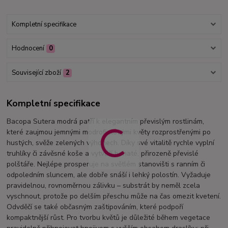
Kompletní specifikace
Hodnocení
0
Související zboží
2
Kompletní specifikace
Bacopa Sutera modrá patří k elegantním převislým rostlinám,
které zaujmou jemnými modrofialovými květy rozprostřenými po
hustých, svěže zelených výhonech. Díky své vitalitě rychle vyplní
truhlíky či závěsné koše a vytváří bohaté, přirozeně převislé
polštáře. Nejlépe prosperuje na světlém stanovišti s ranním či
odpoledním sluncem, ale dobře snáší i lehký polostín. Vyžaduje
pravidelnou, rovnoměrnou zálivku – substrát by neměl zcela
vyschnout, protože po delším přeschu může na čas omezit kvetení.
Odvděčí se také občasným zaštipováním, které podpoří
kompaktnější růst. Pro tvorbu květů je důležité během vegetace