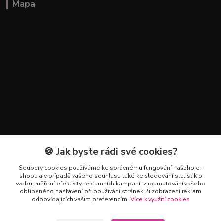
Mapa
🍪 Jak byste rádi své cookies?
Kontakty
Soubory cookies používáme ke správnému fungování našeho e-
+420 602 223 614
shopu a v případě vašeho souhlasu také ke sledování statistik o
webu, měření efektivity reklamních kampaní, zapamatování vašeho
oblíbeného nastavení při používání stránek, či zobrazení reklam
info@zahradnictvipetro.cz
odpovídajících vašim preferencím.
Více k využití cookies