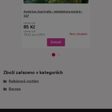
Acnistus Australis- minidatura modrá -
157
Acnistus Au
cena od
cena od
85 Kč
85 Kč
cena od
cena od
Není skladem
76 Kč
bez DPH
76 Kč
bez D
Detail
Zboží zařazeno v kategoriích
Balkónové rostliny
Bacopa