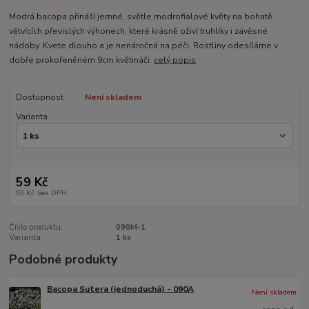
Modrá bacopa přináší jemné, světle modrofialové květy na bohatě
větvících převislých výhonech, které krásně oživí truhlíky i závěsné
nádoby. Kvete dlouho a je nenáročná na péči. Rostliny odesíláme v
dobře prokořeněném 9cm květináči.
celý popis
Dostupnost
Není skladem
Varianta
59 Kč
53 Kč
bez DPH
Číslo produktu:
090M-1
Varianta:
1 ks
Podobné produkty
Bacopa Sutera (jednoduchá) - 090A
Není skladem