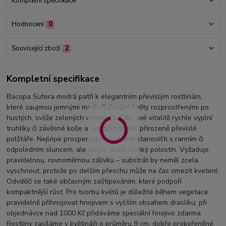
Kompletní specifikace
Hodnocení
0
Související zboží
2
Kompletní specifikace
Bacopa Sutera modrá patří k elegantním převislým rostlinám,
které zaujmou jemnými modrofialovými květy rozprostřenými po
hustých, svěže zelených výhonech. Díky své vitalitě rychle vyplní
truhlíky či závěsné koše a vytváří bohaté, přirozeně převislé
polštáře. Nejlépe prosperuje na světlém stanovišti s ranním či
odpoledním sluncem, ale dobře snáší i lehký polostín. Vyžaduje
pravidelnou, rovnoměrnou zálivku – substrát by neměl zcela
vyschnout, protože po delším přeschu může na čas omezit kvetení.
Odvděčí se také občasným zaštipováním, které podpoří
kompaktnější růst. Pro tvorbu květů je důležité během vegetace
pravidelně přihnojovat hnojivem s vyšším obsahem draslíku; při
objednávce nad 1000 Kč přidáváme speciální hnojivo zdarma.
Rostliny zasíláme v květináči o průměru 9 cm, dobře prokořeněné.