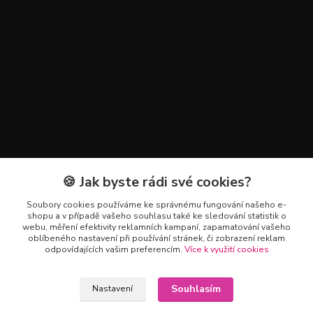
🍪 Jak byste rádi své cookies?
Kontakty
Soubory cookies používáme ke správnému fungování našeho e-
+420 602 223 614
shopu a v případě vašeho souhlasu také ke sledování statistik o
webu, měření efektivity reklamních kampaní, zapamatování vašeho
oblíbeného nastavení při používání stránek, či zobrazení reklam
info@zahradnictvipetro.cz
odpovídajících vašim preferencím.
Více k využití cookies
Souhlasím
Nastavení