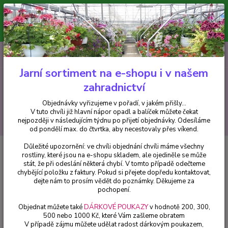
Minimální hodnota pro odeslání z e-shopu je 300 Kč.
V tuto chvíli již hlavní nápor objednávek opadl a balíček můžete čekat
nejpozději v následujícím týdnu po přijetí objednávky. Objednávky
vyřizujeme v pořadí, v jakém přišly...
0
ks
CZK
+420 602 223 614
za
0 Kč
Jarní sortiment na e-shopu i v našem
zahradnictví
Menu
Objednávky vyřizujeme v pořadí, v jakém přišly...
V tuto chvíli již hlavní nápor opadl a balíček můžete čekat
Hledat
nejpozději v následujícím týdnu po přijetí objednávky. Odesíláme
od pondělí max. do čtvrtka, aby necestovaly přes víkend.
Důležité upozornění: ve chvíli objednání chvíli máme všechny
Úvod
Balkónové rostliny
Bacopa sutera modrá - 1 ks
rostliny, které jsou na e-shopu skladem, ale ojediněle se může
stát, že při odeslání některá chybí. V tomto případě odečteme
Bacopa sutera modrá - 1 ks
chybějící položku z faktury. Pokud si přejete dopředu kontaktovat,
dejte nám to prosím vědět do poznámky. Děkujeme za
pochopení.
Objednat můžete také
DÁRKOVÉ POUKAZY
v hodnotě 200, 300,
500 nebo 1000 Kč, které Vám zašleme obratem
V případě zájmu můžete udělat radost dárkovým poukazem,