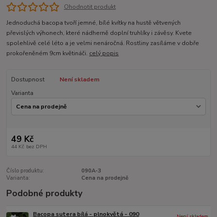
Ohodnotit produkt
Jednoduchá bacopa tvoří jemné, bílé kvítky na hustě větvených
převislých výhonech, které nádherně doplní truhlíky i závěsy. Kvete
spolehlivě celé léto a je velmi nenáročná. Rostliny zasíláme v dobře
prokořeněném 9cm květináči.
celý popis
Dostupnost
Není skladem
Varianta
49 Kč
44 Kč
bez DPH
Číslo produktu:
090A-3
Varianta:
Cena na prodejně
Podobné produkty
Bacopa sutera bílá - plnokvětá - 090
Není skladem