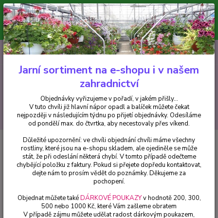
Minimální hodnota pro odeslání z e-shopu je 300 Kč.
V tuto chvíli již hlavní nápor objednávek opadl a balíček můžete čekat
nejpozději v následujícím týdnu po přijetí objednávky. Objednávky
vyřizujeme v pořadí, v jakém přišly...
0
ks
CZK
+420 602 223 614
za
0 Kč
Jarní sortiment na e-shopu i v našem
zahradnictví
Menu
Objednávky vyřizujeme v pořadí, v jakém přišly...
V tuto chvíli již hlavní nápor opadl a balíček můžete čekat
Hledat
nejpozději v následujícím týdnu po přijetí objednávky. Odesíláme
od pondělí max. do čtvrtka, aby necestovaly přes víkend.
Důležité upozornění: ve chvíli objednání chvíli máme všechny
Úvod
Balkónové rostliny
Bacopa Sutera (jednoduchá) - cena na prodejně
rostliny, které jsou na e-shopu skladem, ale ojediněle se může
stát, že při odeslání některá chybí. V tomto případě odečteme
Bacopa Sutera (jednoduchá) -
chybějící položku z faktury. Pokud si přejete dopředu kontaktovat,
cena na prodejně
dejte nám to prosím vědět do poznámky. Děkujeme za
pochopení.
Objednat můžete také
DÁRKOVÉ POUKAZY
v hodnotě 200, 300,
500 nebo 1000 Kč, které Vám zašleme obratem
V případě zájmu můžete udělat radost dárkovým poukazem,