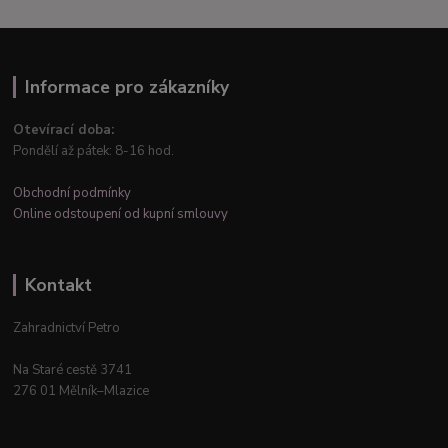
Informace pro zákazníky
Otevírací doba:
Pondělí až pátek: 8-16 hod.
Obchodní podmínky
Online odstoupení od kupní smlouvy
Kontakt
Zahradnictví Petro
Na Staré cestě 3741
276 01 Mělník–Mlazice