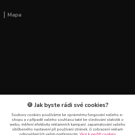
Mapa
🍪 Jak byste rádi své cookies?
Kontakty
Soubory cookies používáme ke správnému fungování našeho e-
+420 602 223 614
shopu a v případě vašeho souhlasu také ke sledování statistik o
webu, měření efektivity reklamních kampaní, zapamatování vašeho
oblíbeného nastavení při používání stránek, či zobrazení reklam
info@zahradnictvipetro.cz
odpovídajících vašim preferencím.
Více k využití cookies