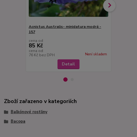
Acnistus Australis- minidatura modrá -
157
Acnistus Au
cena od
cena od
85 Kč
85 Kč
cena od
cena od
Není skladem
76 Kč
bez DPH
76 Kč
bez D
Detail
Zboží zařazeno v kategoriích
Balkónové rostliny
Bacopa