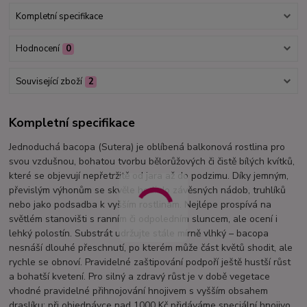
Kompletní specifikace
Hodnocení
0
Související zboží
2
Kompletní specifikace
Jednoduchá bacopa (Sutera) je oblíbená balkonová rostlina pro
svou vzdušnou, bohatou tvorbu bělorůžových či čistě bílých kvítků,
které se objevují nepřetržitě od jara až do podzimu. Díky jemným,
převislým výhonům se skvěle hodí do závěsných nádob, truhlíků
nebo jako podsadba k vyšším rostlinám. Nejlépe prospívá na
světlém stanovišti s ranním či odpoledním sluncem, ale ocení i
lehký polostín. Substrát udržujte stále mírně vlhký – bacopa
nesnáší dlouhé přeschnutí, po kterém může část květů shodit, ale
rychle se obnoví. Pravidelné zaštipování podpoří ještě hustší růst
a bohatší kvetení. Pro silný a zdravý růst je v době vegetace
vhodné pravidelné přihnojování hnojivem s vyšším obsahem
draslíku; při objednávce nad 1000 Kč přidáváme speciální hnojivo