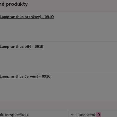
é produkty
Lampranthus oranžový - 091O
Lampranthus bílý - 091B
Lampranthus červený - 091C
etní specifikace
Hodnocení
0