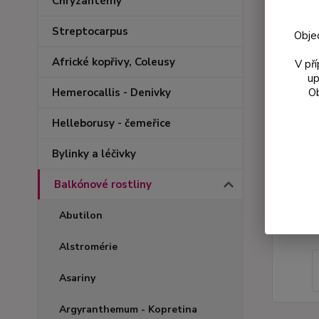
Chryzantémy
Streptocarpus
Obje
Africké kopřivy, Coleusy
V př
up
Ob
Hemerocallis - Denivky
Helleborusy - čemeřice
Bylinky a léčivky
Balkónové rostliny
Abutilon
Alstromérie
Asariny
Argyranthemum - Kopretina