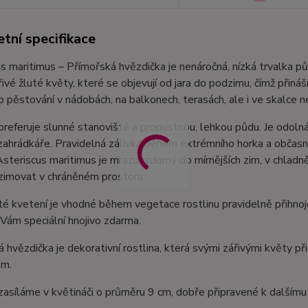
tní specifikace
s maritimus – Přímořská hvězdička je nenáročná, nízká trvalka 
ářivé žluté květy, které se objevují od jara do podzimu, čímž přiná
ro pěstování v nádobách, na balkonech, terasách, ale i ve skalce 
preferuje slunné stanoviště a propustnou, lehkou půdu. Je odolná v
í zahrádkáře. Pravidelná zálivka během extrémního horka a obča
Asteriscus maritimus je mrazuvzdorný do mírnějších zim, v chlad
zimovat v chráněném prostoru.
é kvetení je vhodné během vegetace rostlinu pravidelně přihnoj
ám speciální hnojivo zdarma.
 hvězdička je dekorativní rostlina, která svými zářivými květy p
ám.
zasíláme v květináči o průměru 9 cm, dobře připravené k dalšímu