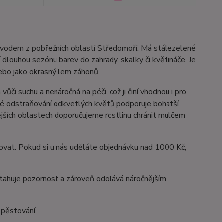
původem z pobřežních oblastí Středomoří. Má stálezelené
ší dlouhou sezónu barev do zahrady, skalky či květináče. Je
nebo jako okrasný lem záhonů.
ůči suchu a nenáročná na péči, což ji činí vhodnou i pro
sné odstraňování odkvetlých květů podporuje bohatší
nějších oblastech doporučujeme rostlinu chránit mulčem
ovat. Pokud si u nás uděláte objednávku nad 1000 Kč,
řitahuje pozornost a zároveň odolává náročnějším
 pěstování.