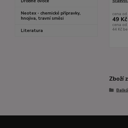
Scaevola
Drobné ovoce
Neotex - chemické přípravky,
cena od
49 Kč
hnojiva, travní směsi
cena od
44 Kč
be
Literatura
Zboží 
Balkó