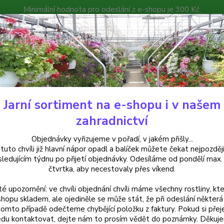
Minimální hodnota pro odeslání z e-shopu je 300 Kč.
íček můžete čekat nejpozději v následujícím týdnu po přijetí objedná
atalog
Poradna
Kontakty
Nevíte
Hledat
+420
Jarní sortiment na e-shopu i v našem
alkónové rostliny
Asteriscus Maritimus- přímořská hvězdička - cena za
zahradnictví
riscus Maritimus- přímořská hvěz
Objednávky vyřizujeme v pořadí, v jakém přišly...
 tuto chvíli již hlavní nápor opadl a balíček můžete čekat nejpozději
vém balení
sledujícím týdnu po přijetí objednávky. Odesíláme od pondělí max.
čtvrtka, aby necestovaly přes víkend.
té upozornění: ve chvíli objednání chvíli máme všechny rostliny, kte
Asteris
shopu skladem, ale ojediněle se může stát, že při odeslání některá 
tomto případě odečteme chybějící položku z faktury. Pokud si přej
krásným
du kontaktovat, dejte nám to prosím vědět do poznámky. Děkuj
podzim