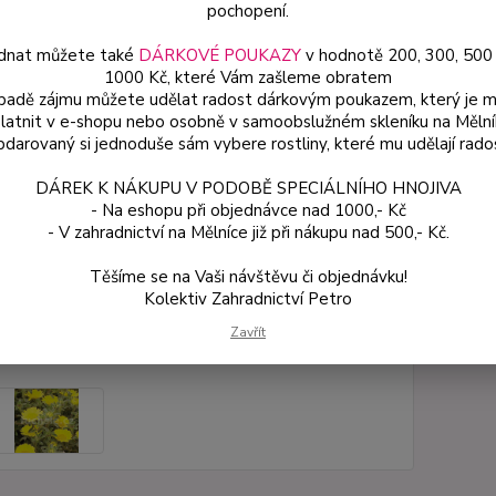
pochopení.
rostli
dnat můžete také
DÁRKOVÉ POUKAZY
v hodnotě 200, 300, 500
1000 Kč, které Vám zašleme obratem
Dos
ípadě zájmu můžete udělat radost dárkovým poukazem, který je 
latnit v e-shopu nebo osobně v samoobslužném skleníku na Mělní
Var
darovaný si jednoduše sám vybere rostliny, které mu udělají rado
DÁREK K NÁKUPU V PODOBĚ SPECIÁLNÍHO HNOJIVA
- Na eshopu při objednávce nad 1000,- Kč
54
- V zahradnictví na Mělníce již při nákupu nad 500,- Kč.
48 
Těšíme se na Vaši návštěvu či objednávku!
Kolektiv Zahradnictví Petro
Číslo p
Zavřít