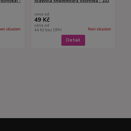
ějířovka) -
Scaevola tmavěmodrá Vějířovka - 102
cena od
49 Kč
cena od
ení skladem
Není skladem
44 Kč
bez DPH
Detail