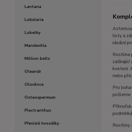
Lantana
Komple
Lobularia
Asteriscu
Lobelky
listy a z
ideální p
Mandevilla
Rostlina 
Million bells
začínajíc
kvetení. 
Oleandr
nebo pře
Olověnce
Pro bohat
pošleme V
Osteospermum
Přímořská
Plectranthus
podmínk
Převislé hvozdíky
Rostliny 