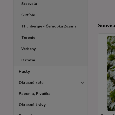
Scaevola
Surfínie
Souvise
Thunbergie - Černooká Zuzana
Torénie
Verbeny
Ostatní
Hosty
Okrasné keře
Paeonia, Pivoňka
Okrasné trávy