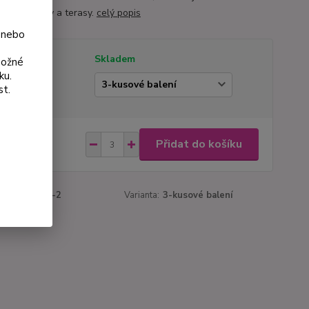
na na balkony a terasy.
celý popis
 nebo
tupnost
Skladem
možné
ku.
ianta
st.
 Kč
Přidat do košíku
Kč
bez DPH
roduktu:
171-2
Varianta:
3-kusové balení