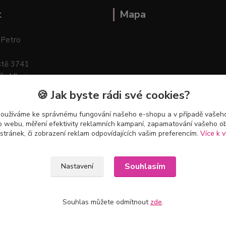
t
Mapa
 Petro
stě 3741
ík–Mlazice
🍪 Jak byste rádi své cookies?
používáme ke správnému fungování našeho e-shopu a v případě vašeho
k o webu, měření efektivity reklamních kampaní, zapamatování vašeho o
 stránek, či zobrazení reklam odpovídajících vašim preferencím.
Více k v
Souhlasím
Nastavení
Souhlas můžete odmítnout
zde
.