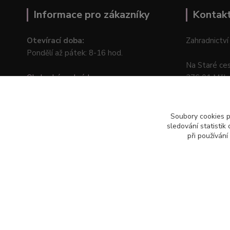
Informace pro zákazníky
Kontak
Otevírací doba:
Zahradnictví
Pondělí až pátek: 8-16 hod.
Na Staré ce
Obchodní podmínky
276 01 Měln
Online odstoupení od kupní smlouvy
Soubory cookies 
sledování statisti
při používání