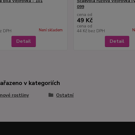
 bílá Vějířovka - 101
Scaevola růžová Vějířovka (V
099
cena od
49 Kč
cena od
Není skladem
N
z DPH
44 Kč
bez DPH
Detail
Detail
zařazeno v kategoriích
nové rostliny
Ostatní