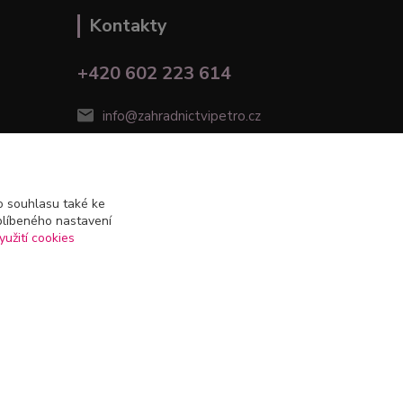
Kontakty
+420 602 223 614
info@zahradnictvipetro.cz
 souhlasu také ke
blíbeného nastavení
yužití cookies
Vytvořeno na
Eshop-rychle.cz