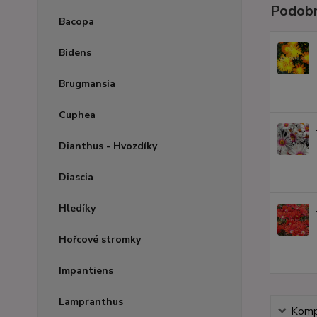
Podobn
Bacopa
Bidens
Brugmansia
Cuphea
Dianthus - Hvozdíky
Diascia
Hledíky
Hořcové stromky
Impantiens
Lampranthus
Kompl