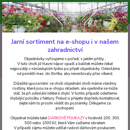
Minimální hodnota pro odeslání z e-shopu je 300 Kč.
V tuto chvíli již hlavní nápor objednávek opadl a balíček můžete čekat
nejpozději v následujícím týdnu po přijetí objednávky. Objednávky
vyřizujeme v pořadí, v jakém přišly...
0
ks
CZK
+420 602 223 614
za
0 Kč
Jarní sortiment na e-shopu i v našem
zahradnictví
Menu
Objednávky vyřizujeme v pořadí, v jakém přišly...
V tuto chvíli již hlavní nápor opadl a balíček můžete čekat
Hledat
nejpozději v následujícím týdnu po přijetí objednávky. Odesíláme
od pondělí max. do čtvrtka, aby necestovaly přes víkend.
Důležité upozornění: ve chvíli objednání chvíli máme všechny
Úvod
Balkónové rostliny
Argyranthemum červené - 1 ks
rostliny, které jsou na e-shopu skladem, ale ojediněle se může
stát, že při odeslání některá chybí. V tomto případě odečteme
Argyranthemum červené - 1 ks
chybějící položku z faktury. Pokud si přejete dopředu kontaktovat,
dejte nám to prosím vědět do poznámky. Děkujeme za
pochopení.
Objednat můžete také
DÁRKOVÉ POUKAZY
v hodnotě 200, 300,
500 nebo 1000 Kč, které Vám zašleme obratem
V případě zájmu můžete udělat radost dárkovým poukazem,