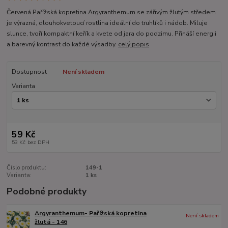
Červená Pařížská kopretina Argyranthemum se zářivým žlutým středem
je výrazná, dlouhokvetoucí rostlina ideální do truhlíků i nádob. Miluje
slunce, tvoří kompaktní keřík a kvete od jara do podzimu. Přináší energii
a barevný kontrast do každé výsadby.
celý popis
Dostupnost
Není skladem
Varianta
59 Kč
53 Kč
bez DPH
Číslo produktu:
149-1
Varianta:
1 ks
Podobné produkty
Argyranthemum- Pařížská kopretina
Není skladem
žlutá - 146