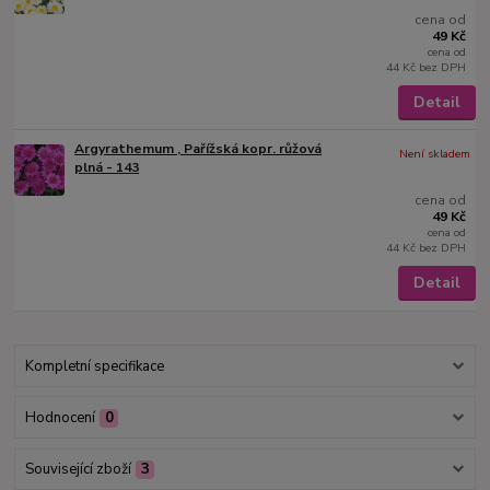
cena od
49 Kč
cena od
44 Kč
bez DPH
Detail
Argyrathemum , Pařížská kopr. růžová
Není skladem
plná - 143
cena od
49 Kč
cena od
44 Kč
bez DPH
Detail
Kompletní specifikace
Hodnocení
0
Související zboží
3