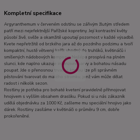
Kompletní specifikace
Argyranthemum v červeném odstínu se zářivým žlutým středem
patří mezi nejefektnější Pařížské kopretiny. Její kontrastní květy
působí živě, svěže a okamžitě upoutají pozornost v každé výsadbě.
Kvete nepřetržitě od brzkého jara až do pozdního podzimu a tvoří
kompaktní, hustě větvený keřík vhodný do truhlíků, květináčů i
smíšených nádobových kompozic. Nejlépe prospívá na plném
slunci, kde naplno ukazuje intenzivní barvy a bohatou násadu
poupat. Jde o přenosnou trvalku, kterou lze při správném
pěstování tvarovat do malého stromku, jenž vám může dělat
radost i několik sezon.
Rostliny je potřeba pro bohaté kvetení pravidelně přihnojovat
hnojivem s vyšším obsahem draslíku. Pokud si u nás zákazník
udělá objednávku za 1000 Kč, zašleme mu speciální hnojivo jako
dárek. Rostliny zasíláme v květináči o průměru 9 cm, dobře
prokořeněné.