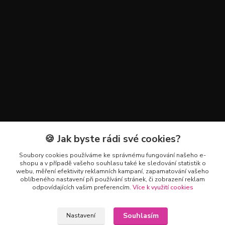
🍪 Jak byste rádi své cookies?
Kontakty
Soubory cookies používáme ke správnému fungování našeho e-
+420 602 223 614
shopu a v případě vašeho souhlasu také ke sledování statistik o
webu, měření efektivity reklamních kampaní, zapamatování vašeho
oblíbeného nastavení při používání stránek, či zobrazení reklam
info@zahradnictvipetro.cz
odpovídajících vašim preferencím.
Více k využití cookies
Souhlasím
Nastavení