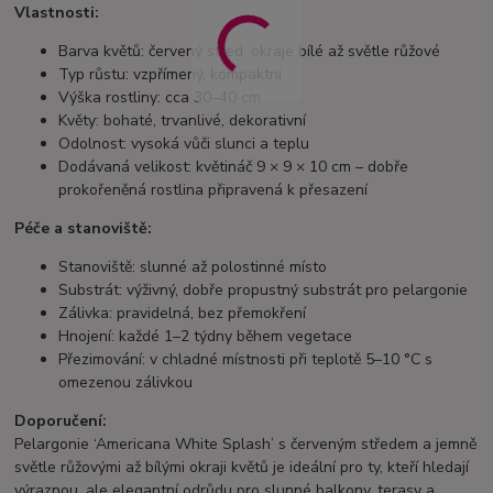
Vlastnosti:
Barva květů: červený střed, okraje bílé až světle růžové
Typ růstu: vzpřímený, kompaktní
Výška rostliny: cca 30–40 cm
Květy: bohaté, trvanlivé, dekorativní
Odolnost: vysoká vůči slunci a teplu
Dodávaná velikost: květináč 9 × 9 × 10 cm – dobře
prokořeněná rostlina připravená k přesazení
Péče a stanoviště:
Stanoviště: slunné až polostinné místo
Substrát: výživný, dobře propustný substrát pro pelargonie
Zálivka: pravidelná, bez přemokření
Hnojení: každé 1–2 týdny během vegetace
Přezimování: v chladné místnosti při teplotě 5–10 °C s
omezenou zálivkou
Doporučení:
Pelargonie ‘Americana White Splash’ s červeným středem a jemně
světle růžovými až bílými okraji květů je ideální pro ty, kteří hledají
výraznou, ale elegantní odrůdu pro slunné balkony, terasy a