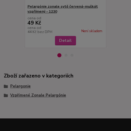
Pelargónie zonale sytě červená-muškát
Pelargónie 
vzpřímený - 1230
cena od
cena od
49 Kč
49 Kč
cena od
cena od
Není skladem
44 Kč
bez DPH
44 Kč
bez D
Detail
Zboží zařazeno v kategoriích
Pelargonie
Vzpřímené Zonale Pelargónie