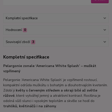
Kompletní specifikace
Hodnocení
0
Související zboží
3
Kompletní specifikace
Pelargonie zonale ‘Americana White Splash’ – muškát
vzpřímený
Pelargonie ‘Americana White Splash’ je vzpřímeně rostoucí,
kompaktní odrůda muškátu s bohatým a dlouhotrvajícím kvetením.
Zdobí ji
květy s červeným středem a okraji bílé až světle
růžové
, které vytvářejí jemný a atraktivní kontrast. Rostlina je
odolná vůči slunci i vysokým teplotám a skvěle se hodí do
truhlíků, květináčů i na záhony
.