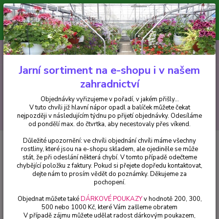
Minimální hodnota pro odeslání z e-shopu je 300 Kč.
V tuto chvíli již hlavní nápor objednávek opadl a balíček můžete čekat
nejpozději v následujícím týdnu po přijetí objednávky. Objednávky
vyřizujeme v pořadí, v jakém přišly...
0
ks
CZK
+420 602 223 614
za
0 Kč
Jarní sortiment na e-shopu i v našem
zahradnictví
Menu
Objednávky vyřizujeme v pořadí, v jakém přišly...
V tuto chvíli již hlavní nápor opadl a balíček můžete čekat
Hledat
nejpozději v následujícím týdnu po přijetí objednávky. Odesíláme
od pondělí max. do čtvrtka, aby necestovaly přes víkend.
Důležité upozornění: ve chvíli objednání chvíli máme všechny
Úvod
Pelargonie
Americana White splash - 1 ks
rostliny, které jsou na e-shopu skladem, ale ojediněle se může
stát, že při odeslání některá chybí. V tomto případě odečteme
Americana White splash - 1 ks
chybějící položku z faktury. Pokud si přejete dopředu kontaktovat,
dejte nám to prosím vědět do poznámky. Děkujeme za
pochopení.
Objednat můžete také
DÁRKOVÉ POUKAZY
v hodnotě 200, 300,
500 nebo 1000 Kč, které Vám zašleme obratem
V případě zájmu můžete udělat radost dárkovým poukazem,