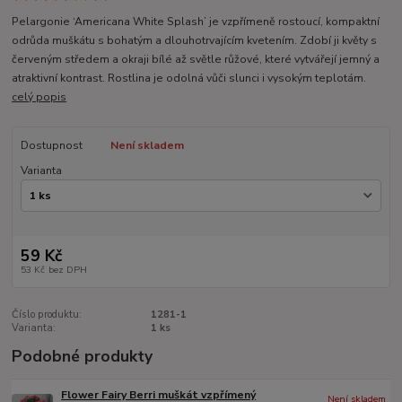
Pelargonie ‘Americana White Splash’ je vzpřímeně rostoucí, kompaktní
odrůda muškátu s bohatým a dlouhotrvajícím kvetením. Zdobí ji květy s
červeným středem a okraji bílé až světle růžové, které vytvářejí jemný a
atraktivní kontrast. Rostlina je odolná vůči slunci i vysokým teplotám.
celý popis
Dostupnost
Není skladem
Varianta
59 Kč
53 Kč
bez DPH
Číslo produktu:
1281-1
Varianta:
1 ks
Podobné produkty
Flower Fairy Berri muškát vzpřímený
Není skladem