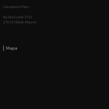
Zahradnictví Petro
Na Staré cestě 3741
276 01 Mělník–Mlazice
Mapa