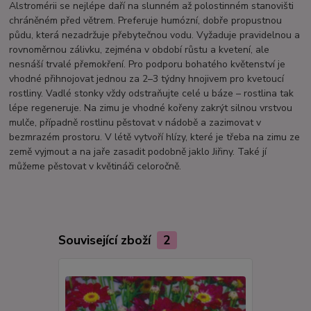
Alstromérii se nejlépe daří na slunném až polostinném stanovišti
chráněném před větrem. Preferuje humózní, dobře propustnou
půdu, která nezadržuje přebytečnou vodu. Vyžaduje pravidelnou a
rovnoměrnou zálivku, zejména v období růstu a kvetení, ale
nesnáší trvalé přemokření. Pro podporu bohatého květenství je
vhodné přihnojovat jednou za 2–3 týdny hnojivem pro kvetoucí
rostliny. Vadlé stonky vždy odstraňujte celé u báze – rostlina tak
lépe regeneruje. Na zimu je vhodné kořeny zakrýt silnou vrstvou
mulče, případně rostlinu pěstovat v nádobě a zazimovat v
bezmrazém prostoru. V létě vytvoří hlízy, které je třeba na zimu ze
země vyjmout a na jaře zasadit podobně jaklo Jiřiny. Také jí
můžeme pěstovat v květináči celoročně.
Související zboží
2