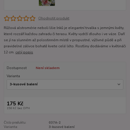
Ohodnotit produkt
Růžová alstromérie neboli lilie Inků je elegantní trvalka s jemnými květy,
které rozzáří každou zahradu či terasu. Květy vydrží dlouho i ve váze. Daří
se jí na slunném až polostinném místě v propustné, výživné půdě a při
pravidelné zálivce bohatě kvete celé léto. Rostliny dodáváme v květináči
12 cm.
celý popis
Dostupnost
Není skladem
Varianta
175 Kč
156 Kč
bez DPH
Číslo produktu:
037A-2
Varianta:
3-kusové balení