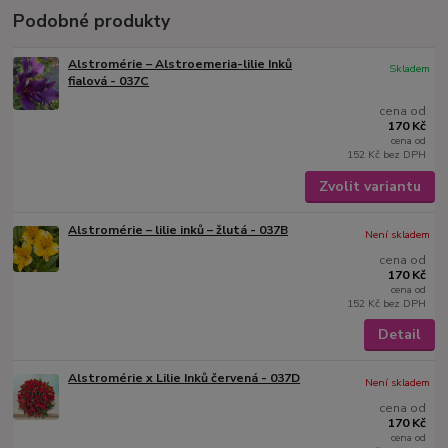
Podobné produkty
Alstromérie – Alstroemeria-lilie Inků
Skladem
fialová - 037C
cena od
170 Kč
cena od
152 Kč
bez DPH
Zvolit variantu
Alstromérie – lilie inků – žlutá - 037B
Není skladem
cena od
170 Kč
cena od
152 Kč
bez DPH
Detail
Alstromérie x Lilie Inků červená - 037D
Není skladem
cena od
170 Kč
cena od