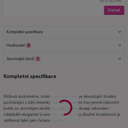
152 Kč
bez DPH
Detail
Kompletní specifikace
Hodnocení
0
Související zboží
2
Kompletní specifikace
Růžová alstromérie, známá jako lilie Inků, je okouzlující trvalka
pocházející z Jižní Ameriky. Vyniká bohatými trsy jemně růžových
květů se skvrnitými okvětními lístky, které dodají záhonům i
nádobám elegantní a exotický vzhled. Díky dlouhé trvanlivosti je
oblíbená také jako řezaná květina.