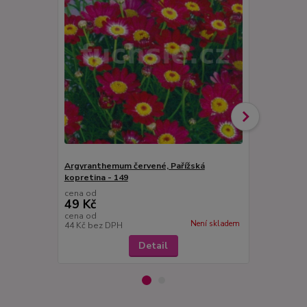
Argyranthemum červené, Pařížská
Argyranthem
kopretina - 149
- 141
cena od
cena od
49 Kč
49 Kč
cena od
cena od
Není skladem
44 Kč
bez DPH
44 Kč
bez D
Detail