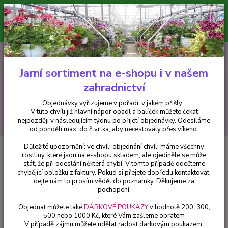
Minimální hodnota pro odeslání z e-shopu je 300 Kč.
V tuto chvíli již hlavní nápor objednávek opadl a balíček můžete čekat
nejpozději v následujícím týdnu po přijetí objednávky. Objednávky
vyřizujeme v pořadí, v jakém přišly...
0
ks
CZK
+420 602 223 614
za
0 Kč
Jarní sortiment na e-shopu i v našem
zahradnictví
Menu
Objednávky vyřizujeme v pořadí, v jakém přišly...
V tuto chvíli již hlavní nápor opadl a balíček můžete čekat
Hledat
nejpozději v následujícím týdnu po přijetí objednávky. Odesíláme
od pondělí max. do čtvrtka, aby necestovaly přes víkend.
Důležité upozornění: ve chvíli objednání chvíli máme všechny
Úvod
Balkónové rostliny
Alstromérie – lilie inků Alstroemeria růžová -
rostliny, které jsou na e-shopu skladem, ale ojediněle se může
cena za kus v 3-kusovém balení
stát, že při odeslání některá chybí. V tomto případě odečteme
chybějící položku z faktury. Pokud si přejete dopředu kontaktovat,
Alstromérie – lilie inků
dejte nám to prosím vědět do poznámky. Děkujeme za
Alstroemeria růžová - cena za kus
pochopení.
v 3-kusovém balení
Objednat můžete také
DÁRKOVÉ POUKAZY
v hodnotě 200, 300,
500 nebo 1000 Kč, které Vám zašleme obratem
V případě zájmu můžete udělat radost dárkovým poukazem,