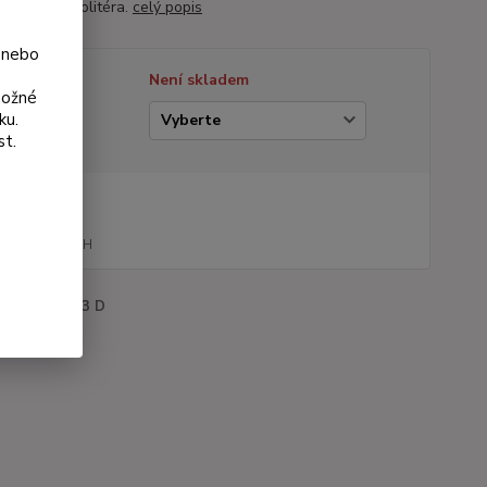
 – ideální solitéra.
celý popis
 nebo
tupnost
Není skladem
možné
ku.
ianta
st.
na od
0 Kč
170 Kč
bez DPH
roduktu:
1083 D