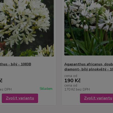
hus - bílý - 1083B
Agapanthus africanus, doub
diamont- bílý plnokvětý - 1
cena od
č
190 Kč
cena od
Skladem
ez DPH
170 Kč
bez DPH
Zvolit variantu
Zvolit variantu