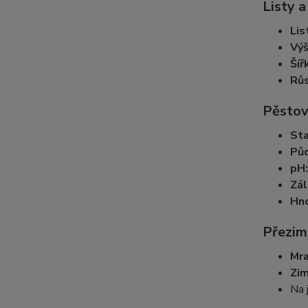
Listy a
Lis
Výš
Šíř
Růs
Pěstov
Sta
Půd
pH:
Zál
Hno
Přezim
Mra
Zim
Na 