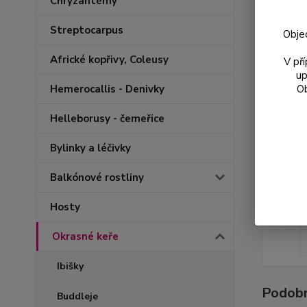
Chryzantémy
Streptocarpus
Obje
Africké kopřivy, Coleusy
V př
up
Ob
Hemerocallis - Denivky
Helleborusy - čemeřice
Bylinky a léčivky
Balkónové rostliny
Hosty
Okrasné keře
Ibišky
Podobn
Buddleje