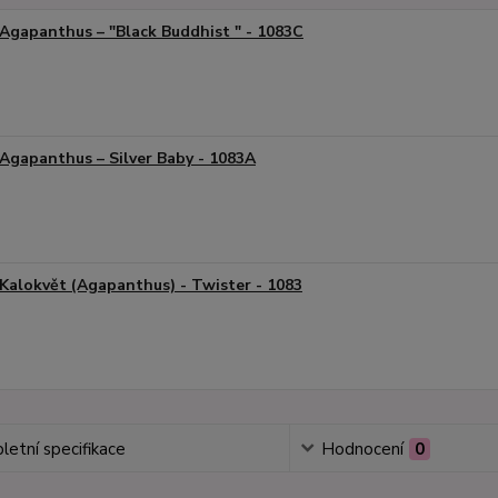
Agapanthus – "Black Buddhist " - 1083C
Agapanthus – Silver Baby - 1083A
Kalokvět (Agapanthus) - Twister - 1083
etní specifikace
Hodnocení
0