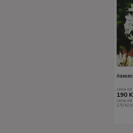
Agapant
cena od
190 K
cena od
170 Kč
b