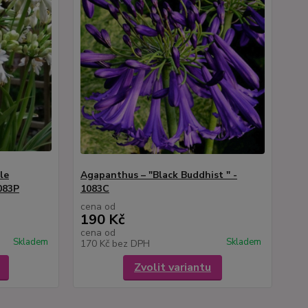
le
Agapanthus – "Black Buddhist " -
083P
1083C
cena od
190 Kč
cena od
Skladem
Skladem
170 Kč
bez DPH
Zvolit variantu