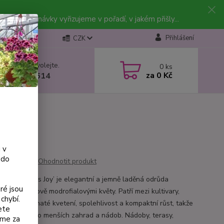
vky. Objednávky vyřizujeme v pořadí, v jakém přišly...
Přihlášení
CZK
 si rady? Zavolejte.
0
ks
za
0 Kč
 602 223 614
 v
 do
Ohodnotit produkt
thus ‘Ethel’s Joy’ je elegantní a jemně laděná odrůda
ré jsou
tu s pastelově modrofialovými květy. Patří mezi kultivary,
chybí.
kombinují bohaté kvetení, spolehlivost a kompaktní růst, takže
ete
orně hodí i do menších zahrad a nádob. Nádoby, terasy,
eme za