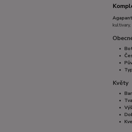
Komple
Agapanth
kultivary
Obecné
Bot
Čes
Pův
Typ
Květy
Bar
Tva
Výš
Dob
Kve