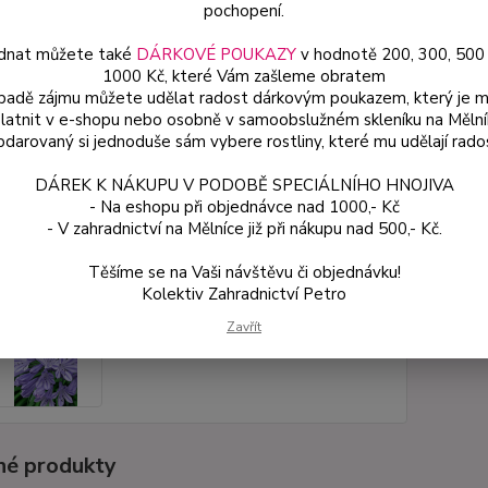
balkony
pochopení.
dnat můžete také
DÁRKOVÉ POUKAZY
v hodnotě 200, 300, 500
1000 Kč, které Vám zašleme obratem
Dos
ípadě zájmu můžete udělat radost dárkovým poukazem, který je 
latnit v e-shopu nebo osobně v samoobslužném skleníku na Mělní
Var
darovaný si jednoduše sám vybere rostliny, které mu udělají rado
DÁREK K NÁKUPU V PODOBĚ SPECIÁLNÍHO HNOJIVA
ce
- Na eshopu při objednávce nad 1000,- Kč
19
- V zahradnictví na Mělníce již při nákupu nad 500,- Kč.
od
Těšíme se na Vaši návštěvu či objednávku!
Kolektiv Zahradnictví Petro
Číslo p
Zavřít
é produkty