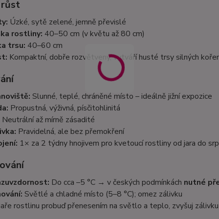
 růst
ty:
Úzké, sytě zelené, jemně převislé
ka rostliny:
40–50 cm (v květu až 80 cm)
ka trsu:
40–60 cm
t:
Kompaktní, dobře rozvětvený, vytváří husté trsy silných koře
ání
noviště:
Slunné, teplé, chráněné místo – ideálně jižní expozice
a:
Propustná, výživná, písčitohlinitá
Neutrální až mírně zásadité
ivka:
Pravidelná, ale bez přemokření
jení:
1× za 2 týdny hnojivem pro kvetoucí rostliny od jara do sr
ování
zuvzdornost:
Do cca –5 °C → v českých podmínkách
nutné př
ování:
Světlé a chladné místo (5–8 °C); omez zálivku
jaře rostlinu probuď přenesením na světlo a teplo, zvyšuj zálivk