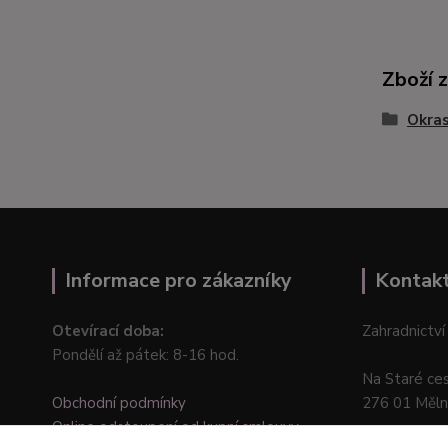
Zboží 
Okras
Informace pro zákazníky
Kontak
Otevírací doba:
Zahradnictví
Pondělí až pátek: 8-16 hod.
Na Staré ce
Obchodní podmínky
276 01 Měln
Online odstoupení od kupní smlouvy