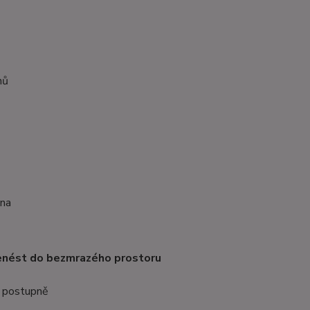
nů
pna
enést do bezmrazého prostoru
u postupně