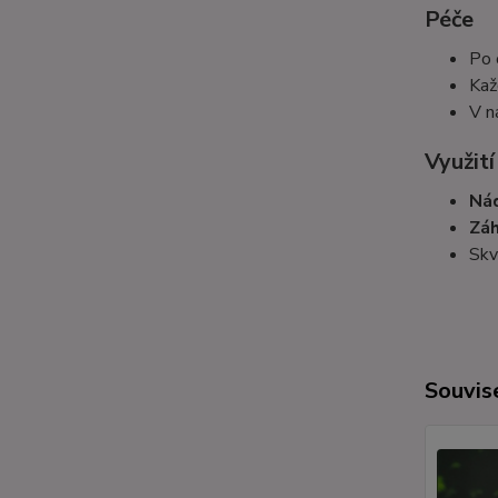
Péče
Po 
Kaž
V n
Využití
Nád
Zá
Skv
Souvise