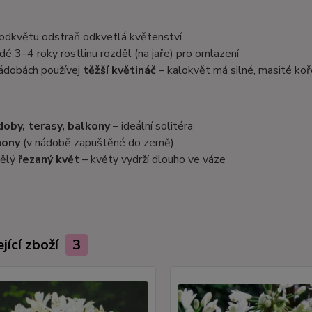
odkvětu odstraň odkvetlá květenství
dé 3–4 roky rostlinu rozděl (na jaře) pro omlazení
ádobách používej
těžší květináč
– kalokvět má silné, masité ko
oby, terasy, balkony
– ideální solitéra
hony
(v nádobě zapuštěné do země)
ělý
řezaný květ
– květy vydrží dlouho ve váze
jící zboží
3