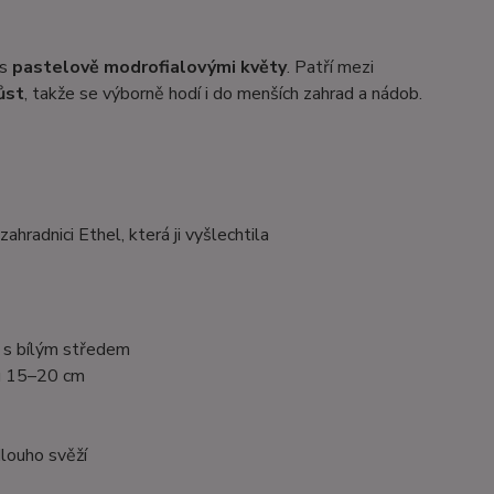
 s
pastelově modrofialovými květy
. Patří mezi
ůst
, takže se výborně hodí i do menších zahrad a nádob.
hradnici Ethel, která ji vyšlechtila
y s bílým středem
ru 15–20 cm
dlouho svěží