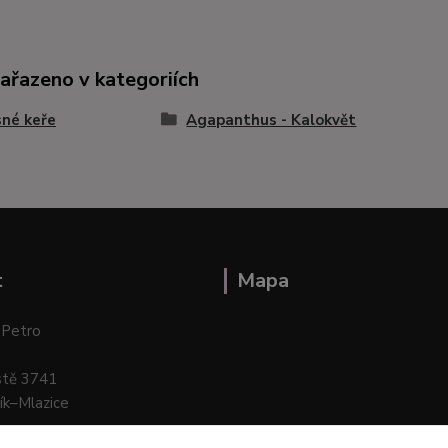
zařazeno v kategoriích
né keře
Agapanthus - Kalokvět
t
Mapa
 Petro
stě 3741
ík–Mlazice