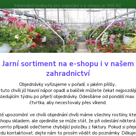
Minimální hodnota pro odeslání z e-shopu je 300 Kč.
íček můžete čekat nejpozději v následujícím týdnu po přijetí objedná
atalog
Poradna
Kontakty
Nevíte
Hledat
+420
Jarní sortiment na e-shopu i v našem
krasné keře
Agapanthus – Ethels Joy - 1083D
zahradnictví
anthus – Ethels Joy - 1083D
Objednávky vyřizujeme v pořadí, v jakém přišly...
 tuto chvíli již hlavní nápor opadl a balíček můžete čekat nejpozději
sledujícím týdnu po přijetí objednávky. Odesíláme od pondělí max.
čtvrtka, aby necestovaly přes víkend.
Agapan
té upozornění: ve chvíli objednání chvíli máme všechny rostliny, kte
kalokvě
shopu skladem, ale ojediněle se může stát, že při odeslání některá 
které 
tomto případě odečteme chybějící položku z faktury. Pokud si přej
se výb
du kontaktovat, dejte nám to prosím vědět do poznámky. Děkuj