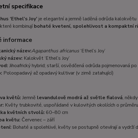
tní specifikace
us ‘Ethel’s Joy’
je elegantní a jemně laděná odrůda kalokvětu
, které kombinují
bohaté kvetení, spolehlivost a kompaktní r
 informace
anický název:
Agapanthus africanus
‘Ethel’s Joy’
ký název:
Kalokvět ‘Ethel’s Joy’
od:
Jihoafrický hybrid; starší, osvědčená odrůda pojmenovaná po za
:
Poloopadavý až opadavý kultivar (v zimě zatahující)
va květů:
Jemně
levandulově modrá až světle fialová
, někd
r:
Květy trubkovité, uspořádané v kulovitých okolících o průmě
ka květních stvolů:
60–80 cm
a květu:
Červenec – září
tení:
Bohaté a spolehlivé, květy se postupně otevírají a vydrží 