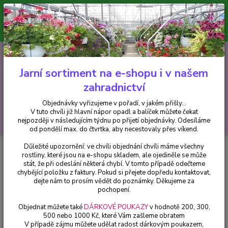
Minimální hodnota pro odeslání z e-shopu je 300 Kč.
V tuto chvíli již hlavní nápor objednávek opadl a balíček můžete čekat
nejpozději v následujícím týdnu po přijetí objednávky. Objednávky
vyřizujeme v pořadí, v jakém přišly...
0
ks
CZK
+420 602 223 614
za
0 Kč
Jarní sortiment na e-shopu i v našem
zahradnictví
Menu
Objednávky vyřizujeme v pořadí, v jakém přišly...
V tuto chvíli již hlavní nápor opadl a balíček můžete čekat
Hledat
nejpozději v následujícím týdnu po přijetí objednávky. Odesíláme
od pondělí max. do čtvrtka, aby necestovaly přes víkend.
Důležité upozornění: ve chvíli objednání chvíli máme všechny
Úvod
Okrasné keře
Agapanthus - bílý - 1083B
rostliny, které jsou na e-shopu skladem, ale ojediněle se může
stát, že při odeslání některá chybí. V tomto případě odečteme
Agapanthus - bílý - 1083B
chybějící položku z faktury. Pokud si přejete dopředu kontaktovat,
dejte nám to prosím vědět do poznámky. Děkujeme za
pochopení.
Objednat můžete také
DÁRKOVÉ POUKAZY
v hodnotě 200, 300,
500 nebo 1000 Kč, které Vám zašleme obratem
V případě zájmu můžete udělat radost dárkovým poukazem,