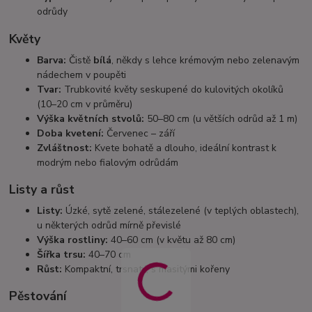
odrůdy
Květy
Barva:
Čistě
bílá
, někdy s lehce krémovým nebo zelenavým
nádechem v poupěti
Tvar:
Trubkovité květy seskupené do kulovitých okolíků
(10–20 cm v průměru)
Výška květních stvolů:
50–80 cm (u větších odrůd až 1 m)
Doba kvetení:
Červenec – září
Zvláštnost:
Kvete bohatě a dlouho, ideální kontrast k
modrým nebo fialovým odrůdám
Listy a růst
Listy:
Úzké, sytě zelené, stálezelené (v teplých oblastech),
u některých odrůd mírně převislé
Výška rostliny:
40–60 cm (v květu až 80 cm)
Šířka trsu:
40–70 cm
Růst:
Kompaktní, trsnatý, s masitými kořeny
Pěstování