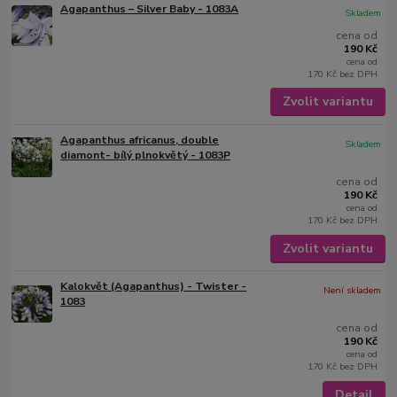
Agapanthus – Silver Baby - 1083A
Skladem
cena od
190 Kč
cena od
170 Kč
bez DPH
Zvolit variantu
Agapanthus africanus, double
Skladem
diamont- bílý plnokvětý - 1083P
cena od
190 Kč
cena od
170 Kč
bez DPH
Zvolit variantu
Kalokvět (Agapanthus) - Twister -
Není skladem
1083
cena od
190 Kč
cena od
170 Kč
bez DPH
Detail