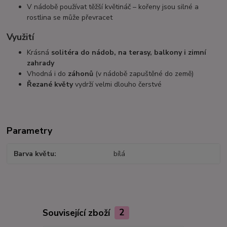
V nádobě používat těžší květináč – kořeny jsou silné a
rostlina se může převracet
Využití
Krásná
solitéra do nádob, na terasy, balkony i zimní
zahrady
Vhodná i do
záhonů
(v nádobě zapuštěné do země)
Řezané květy
vydrží velmi dlouho čerstvé
Parametry
Barva květu
bílá
Související zboží
2