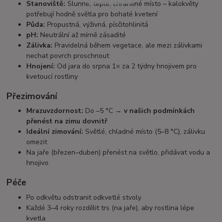
Stanoviště:
Slunné, teplé, chráněné místo – kalokvěty
potřebují hodně světla pro bohaté kvetení
Půda:
Propustná, výživná, písčitohlinitá
pH:
Neutrální až mírně zásadité
Zálivka:
Pravidelná během vegetace, ale mezi zálivkami
nechat povrch proschnout
Hnojení:
Od jara do srpna 1× za 2 týdny hnojivem pro
kvetoucí rostliny
Přezimování
Mrazuvzdornost:
Do –5 °C →
v našich podmínkách
přenést na zimu dovnitř
Ideální zimování:
Světlé, chladné místo (5–8 °C), zálivku
omezit
Na jaře (březen–duben) přenést na světlo, přidávat vodu a
hnojivo
Péče
Po odkvětu odstranit odkvetlé stvoly
Každé 3–4 roky rozdělit trs (na jaře), aby rostlina lépe
kvetla