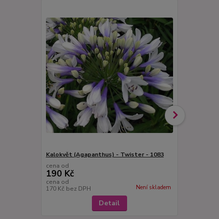
Kalokvět (Agapanthus) - Twister - 1083
Agapanthus 
cena od
cena od
190 Kč
190 Kč
cena od
cena od
Není skladem
170 Kč
bez DPH
170 Kč
bez 
Detail