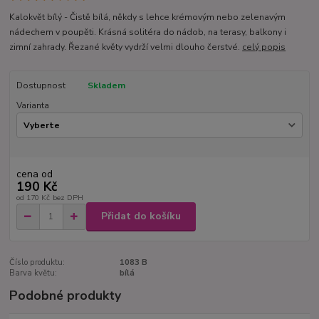
Kalokvět bílý - Čistě bílá, někdy s lehce krémovým nebo zelenavým
nádechem v poupěti. Krásná solitéra do nádob, na terasy, balkony i
zimní zahrady. Řezané květy vydrží velmi dlouho čerstvé.
celý popis
Dostupnost
Skladem
Varianta
cena od
190 Kč
od
170 Kč
bez DPH
Přidat do košíku
Číslo produktu:
1083 B
Barva květu:
bílá
Podobné produkty