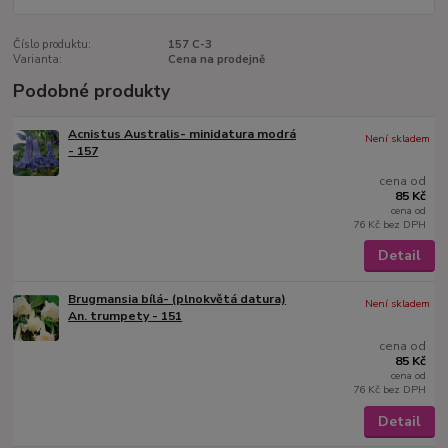
Číslo produktu:
157 C-3
Varianta:
Cena na prodejně
Podobné produkty
Acnistus Australis- minidatura modrá
Není skladem
- 157
cena od
85 Kč
cena od
76 Kč
bez DPH
Detail
Brugmansia bílá- (plnokvětá datura)
Není skladem
An. trumpety - 151
cena od
85 Kč
cena od
76 Kč
bez DPH
Detail