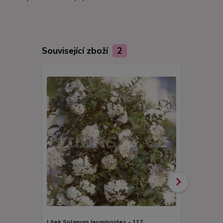
Související zboží
2
Lilek Solanum Jasminoides - 117
Solanum ran