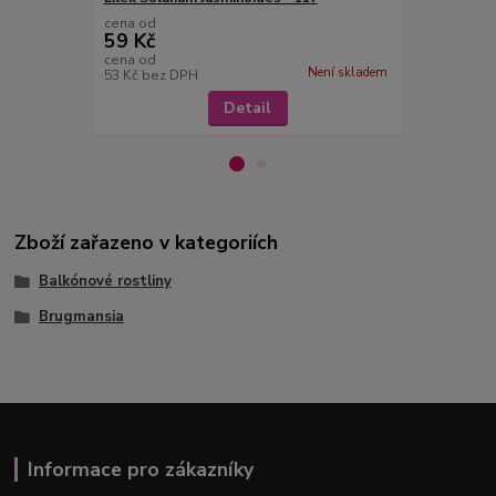
cena od
cena od
59 Kč
85 Kč
cena od
cena od
Není skladem
53 Kč
bez DPH
76 Kč
bez D
Detail
Zboží zařazeno v kategoriích
Balkónové rostliny
Brugmansia
Informace pro zákazníky