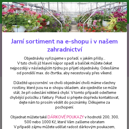
Minimální hodnota pro odeslání z e-shopu je 300 Kč.
V tuto chvíli již hlavní nápor objednávek opadl a balíček můžete čekat
nejpozději v následujícím týdnu po přijetí objednávky. Objednávky
vyřizujeme v pořadí, v jakém přišly...
0
ks
CZK
+420 602 223 614
za
0 Kč
Jarní sortiment na e-shopu i v našem
zahradnictví
Menu
Objednávky vyřizujeme v pořadí, v jakém přišly...
V tuto chvíli již hlavní nápor opadl a balíček můžete čekat
Hledat
nejpozději v následujícím týdnu po přijetí objednávky. Odesíláme
od pondělí max. do čtvrtka, aby necestovaly přes víkend.
Důležité upozornění: ve chvíli objednání chvíli máme všechny
Úvod
Balkónové rostliny
Acnistus Australis-červený - cena na prodejně
rostliny, které jsou na e-shopu skladem, ale ojediněle se může
stát, že při odeslání některá chybí. V tomto případě odečteme
Acnistus Australis-červený - cena
chybějící položku z faktury. Pokud si přejete dopředu kontaktovat,
na prodejně
dejte nám to prosím vědět do poznámky. Děkujeme za
pochopení.
Objednat můžete také
DÁRKOVÉ POUKAZY
v hodnotě 200, 300,
500 nebo 1000 Kč, které Vám zašleme obratem
V případě zájmu můžete udělat radost dárkovým poukazem,