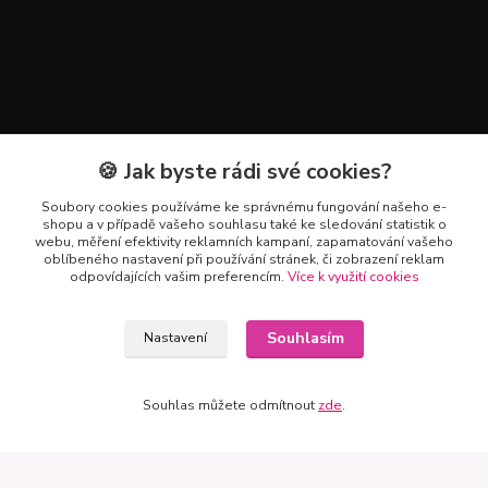
🍪 Jak byste rádi své cookies?
Soubory cookies používáme ke správnému fungování našeho e-
shopu a v případě vašeho souhlasu také ke sledování statistik o
webu, měření efektivity reklamních kampaní, zapamatování vašeho
Kontakty
oblíbeného nastavení při používání stránek, či zobrazení reklam
odpovídajících vašim preferencím.
Více k využití cookies
+420 602 223 614
Souhlasím
Nastavení
info@zahradnictvipetro.cz
Souhlas můžete odmítnout
zde
.