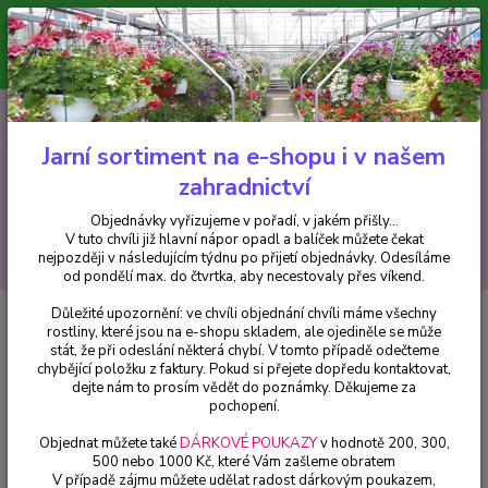
Minimální hodnota pro odeslání z e-shopu je 300 Kč.
V tuto chvíli již hlavní nápor objednávek opadl a balíček můžete čekat
nejpozději v následujícím týdnu po přijetí objednávky. Objednávky
vyřizujeme v pořadí, v jakém přišly...
0
ks
CZK
+420 602 223 614
za
0 Kč
Jarní sortiment na e-shopu i v našem
zahradnictví
Menu
Objednávky vyřizujeme v pořadí, v jakém přišly...
V tuto chvíli již hlavní nápor opadl a balíček můžete čekat
Hledat
nejpozději v následujícím týdnu po přijetí objednávky. Odesíláme
od pondělí max. do čtvrtka, aby necestovaly přes víkend.
Důležité upozornění: ve chvíli objednání chvíli máme všechny
Úvod
Balkónové rostliny
Ostatní
Zvonek nevěsta – Campanula
rostliny, které jsou na e-shopu skladem, ale ojediněle se může
Isophylla - cena za kus v 3-kusovém balení
stát, že při odeslání některá chybí. V tomto případě odečteme
chybějící položku z faktury. Pokud si přejete dopředu kontaktovat,
Zvonek nevěsta – Campanula
dejte nám to prosím vědět do poznámky. Děkujeme za
Isophylla - cena za kus v 3-
pochopení.
kusovém balení
Objednat můžete také
DÁRKOVÉ POUKAZY
v hodnotě 200, 300,
500 nebo 1000 Kč, které Vám zašleme obratem
V případě zájmu můžete udělat radost dárkovým poukazem,