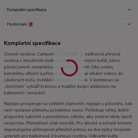
Kompletní specifikace
Hodnocení
0
Kompletní specifikace
Zvonek nevěsta, Campanula isophylla, je nádherná převislá
rostlina s množstvím čistě bílých hvězdicovitých květů, které
působí jemně, romanticky a velmi elegantně. Díky svému
bohatému větvení a přirozenému převisu je ideální volbou do
závěsných košů, truhlíků i okrasných misek. V kombinaci se
„ženíchem“ vytváří krásnou a tradiční dvojici oblíbenou na
balkonech i terasách.
Nejlépe prosperuje na světlém stanovišti, nejlépe v polostínu, kde
není vystaven přímému polednímu slunci. Potřebuje lehký, dobře
propustný substrát a pravidelnou zálivku, aby zemina nikdy úplně
nevyschla. Přemokření však nesnáší. Pro dlouhé a bohaté kvetení
doporučujeme přihnojovat přibližně jednou za dva týdny hnojivem
určeným pro balkonové či kvetoucí rostliny. Odkvetlé květy