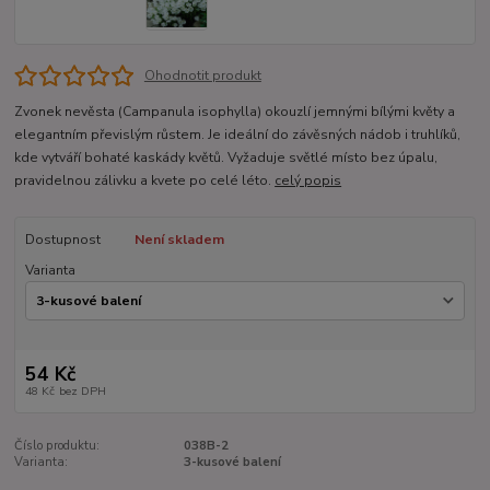
Ohodnotit produkt
Zvonek nevěsta (Campanula isophylla) okouzlí jemnými bílými květy a
elegantním převislým růstem. Je ideální do závěsných nádob i truhlíků,
kde vytváří bohaté kaskády květů. Vyžaduje světlé místo bez úpalu,
pravidelnou zálivku a kvete po celé léto.
celý popis
Dostupnost
Není skladem
Varianta
54 Kč
48 Kč
bez DPH
Číslo produktu:
038B-2
Varianta:
3-kusové balení