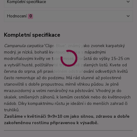
Kompletní specifikace
Hodnocení
0
Kompletní specifikace
Campanula carpatica
'Clips Blue', známý jako zvonek karpatský
modrý, je nízká, bohatě kvetoucí trvalka s nápadnými
modrofialovými květy ve tvaru misek. Dorůstá do výšky 15–25 cm
a vytváří husté, polštářovité trsy tmavě zelených listů. Kvete od
června do srpna, při pravidelném odstraňování odkvetlých květů
často remontuje až do podzimu. Má rád slunné až polostinné
stanoviště s dobře propustnou, mírně vlhkou půdou. Je plně
mrazuvzdorný a velmi nenáročný na pěstování. Vhodný je do
skalek, smíšených záhonů, k lemům cestiček nebo do květinových
nádob. Díky kompaktnímu růstu je ideální i do menších zahrad či
truhlíků.
Zasíláme v květináči 9×9×10 cm jako silnou, zdravou a dobře
zakořeněnou rostlinu připravenou k výsadbě.