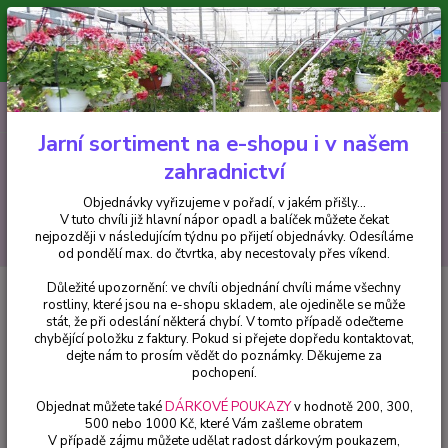
Minimální hodnota pro odeslání z e-shopu je 300 Kč.
V tuto chvíli již hlavní nápor objednávek opadl a balíček můžete čekat
nejpozději v následujícím týdnu po přijetí objednávky. Objednávky
vyřizujeme v pořadí, v jakém přišly...
0
ks
CZK
+420 602 223 614
za
0 Kč
Jarní sortiment na e-shopu i v našem
zahradnictví
Menu
Objednávky vyřizujeme v pořadí, v jakém přišly...
V tuto chvíli již hlavní nápor opadl a balíček můžete čekat
Hledat
nejpozději v následujícím týdnu po přijetí objednávky. Odesíláme
od pondělí max. do čtvrtka, aby necestovaly přes víkend.
Důležité upozornění: ve chvíli objednání chvíli máme všechny
Úvod
Trvalky
Zvonek modrý (Campanula Carp. Clips) - cena na prodejně
rostliny, které jsou na e-shopu skladem, ale ojediněle se může
stát, že při odeslání některá chybí. V tomto případě odečteme
Zvonek modrý (Campanula Carp.
chybějící položku z faktury. Pokud si přejete dopředu kontaktovat,
Clips) - cena na prodejně
dejte nám to prosím vědět do poznámky. Děkujeme za
pochopení.
Objednat můžete také
DÁRKOVÉ POUKAZY
v hodnotě 200, 300,
500 nebo 1000 Kč, které Vám zašleme obratem
V případě zájmu můžete udělat radost dárkovým poukazem,