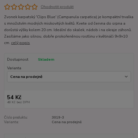
Ohodnotit produkt
Zvonek karpatský 'Clips Blue' (Campanula carpatica) je kompaktní trvalka
s množstvím modrých miskovitých květů. Kvete od června do srpna a
dorůstá výšky kolem 20 cm. Ideální do skalek, nádob i na okraje záhonů.
Zasíláme jako silnou, dobře prokořeněnou rostlinu v květináči 9×9×10
cm.
celý popis
Dostupnost
Skladem
Varianta
54 Kč
48 Kč
bez DPH
Číslo produktu:
3019-3
Varianta:
Cena na prodejně