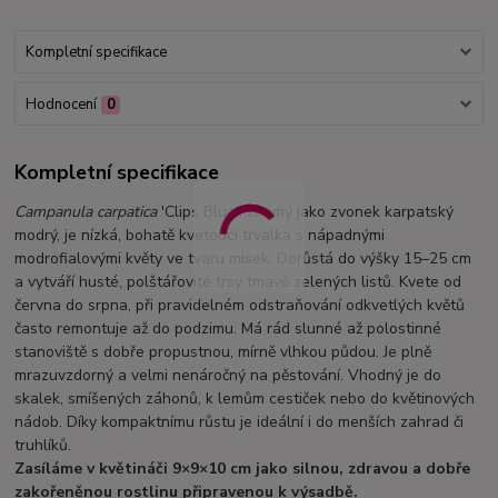
Kompletní specifikace
Hodnocení
0
Kompletní specifikace
Campanula carpatica
'Clips Blue', známý jako zvonek karpatský
modrý, je nízká, bohatě kvetoucí trvalka s nápadnými
modrofialovými květy ve tvaru misek. Dorůstá do výšky 15–25 cm
a vytváří husté, polštářovité trsy tmavě zelených listů. Kvete od
června do srpna, při pravidelném odstraňování odkvetlých květů
často remontuje až do podzimu. Má rád slunné až polostinné
stanoviště s dobře propustnou, mírně vlhkou půdou. Je plně
mrazuvzdorný a velmi nenáročný na pěstování. Vhodný je do
skalek, smíšených záhonů, k lemům cestiček nebo do květinových
nádob. Díky kompaktnímu růstu je ideální i do menších zahrad či
truhlíků.
Zasíláme v květináči 9×9×10 cm jako silnou, zdravou a dobře
zakořeněnou rostlinu připravenou k výsadbě.