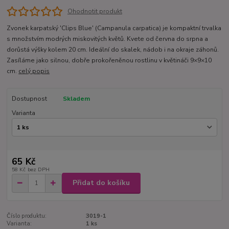
Ohodnotit produkt
Zvonek karpatský 'Clips Blue' (Campanula carpatica) je kompaktní trvalka
s množstvím modrých miskovitých květů. Kvete od června do srpna a
dorůstá výšky kolem 20 cm. Ideální do skalek, nádob i na okraje záhonů.
Zasíláme jako silnou, dobře prokořeněnou rostlinu v květináči 9×9×10
cm.
celý popis
Dostupnost
Skladem
Varianta
65 Kč
58 Kč
bez DPH
Přidat do košíku
Číslo produktu:
3019-1
Varianta:
1 ks