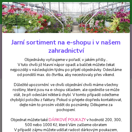
Minimální hodnota pro odeslání z e-shopu je 300 Kč.
V tuto chvíli již hlavní nápor objednávek opadl a balíček můžete čekat
nejpozději v následujícím týdnu po přijetí objednávky. Objednávky
vyřizujeme v pořadí, v jakém přišly...
0
ks
CZK
+420 602 223 614
za
0 Kč
Jarní sortiment na e-shopu i v našem
zahradnictví
Menu
Objednávky vyřizujeme v pořadí, v jakém přišly...
V tuto chvíli již hlavní nápor opadl a balíček můžete čekat
Hledat
nejpozději v následujícím týdnu po přijetí objednávky. Odesíláme
od pondělí max. do čtvrtka, aby necestovaly přes víkend.
Důležité upozornění: ve chvíli objednání chvíli máme všechny
Úvod
Trvalky
Zvonek modrý (Campanula Carp. Clips) - 1 ks
rostliny, které jsou na e-shopu skladem, ale ojediněle se může
stát, že při odeslání některá chybí. V tomto případě odečteme
Zvonek modrý (Campanula Carp.
chybějící položku z faktury. Pokud si přejete dopředu kontaktovat,
Clips) - 1 ks
dejte nám to prosím vědět do poznámky. Děkujeme za
pochopení.
Objednat můžete také
DÁRKOVÉ POUKAZY
v hodnotě 200, 300,
500 nebo 1000 Kč, které Vám zašleme obratem
V případě zájmu můžete udělat radost dárkovým poukazem,