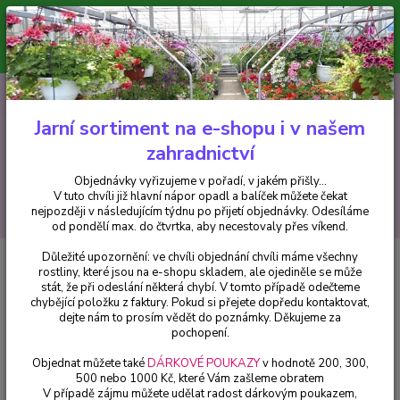
Minimální hodnota pro odeslání z e-shopu je 300 Kč.
V tuto chvíli již hlavní nápor objednávek opadl a balíček můžete čekat
nejpozději v následujícím týdnu po přijetí objednávky. Objednávky
vyřizujeme v pořadí, v jakém přišly...
0
ks
CZK
+420 602 223 614
za
0 Kč
Jarní sortiment na e-shopu i v našem
zahradnictví
Menu
Objednávky vyřizujeme v pořadí, v jakém přišly...
V tuto chvíli již hlavní nápor opadl a balíček můžete čekat
Hledat
nejpozději v následujícím týdnu po přijetí objednávky. Odesíláme
od pondělí max. do čtvrtka, aby necestovaly přes víkend.
Důležité upozornění: ve chvíli objednání chvíli máme všechny
Úvod
Trvalky
Zvonek (Campanula Rotund) - cena na prodejně
rostliny, které jsou na e-shopu skladem, ale ojediněle se může
stát, že při odeslání některá chybí. V tomto případě odečteme
Zvonek (Campanula Rotund) -
chybějící položku z faktury. Pokud si přejete dopředu kontaktovat,
cena na prodejně
dejte nám to prosím vědět do poznámky. Děkujeme za
pochopení.
Objednat můžete také
DÁRKOVÉ POUKAZY
v hodnotě 200, 300,
500 nebo 1000 Kč, které Vám zašleme obratem
V případě zájmu můžete udělat radost dárkovým poukazem,