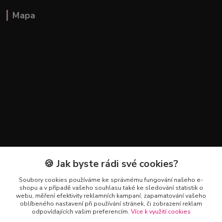
Mapa
🍪 Jak byste rádi své cookies?
Kontakty
Soubory cookies používáme ke správnému fungování našeho e-
+420 602 223 614
shopu a v případě vašeho souhlasu také ke sledování statistik o
webu, měření efektivity reklamních kampaní, zapamatování vašeho
oblíbeného nastavení při používání stránek, či zobrazení reklam
info@zahradnictvipetro.cz
odpovídajících vašim preferencím.
Více k využití cookies