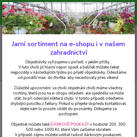
Minimální hodnota pro odeslání z e-shopu je 300 Kč.
V tuto chvíli již hlavní nápor objednávek opadl a balíček můžete čekat
nejpozději v následujícím týdnu po přijetí objednávky. Objednávky
vyřizujeme v pořadí, v jakém přišly...
0
ks
CZK
+420 602 223 614
za
0 Kč
Jarní sortiment na e-shopu i v našem
zahradnictví
Menu
Objednávky vyřizujeme v pořadí, v jakém přišly...
V tuto chvíli již hlavní nápor opadl a balíček můžete čekat
Hledat
nejpozději v následujícím týdnu po přijetí objednávky. Odesíláme
od pondělí max. do čtvrtka, aby necestovaly přes víkend.
Důležité upozornění: ve chvíli objednání chvíli máme všechny
Úvod
Trvalky
Zvonek (Campanula Rotund) - cena za kus v 3-kusovém
rostliny, které jsou na e-shopu skladem, ale ojediněle se může
balení
stát, že při odeslání některá chybí. V tomto případě odečteme
chybějící položku z faktury. Pokud si přejete dopředu kontaktovat,
Zvonek (Campanula Rotund) -
dejte nám to prosím vědět do poznámky. Děkujeme za
cena za kus v 3-kusovém balení
pochopení.
Objednat můžete také
DÁRKOVÉ POUKAZY
v hodnotě 200, 300,
500 nebo 1000 Kč, které Vám zašleme obratem
V případě zájmu můžete udělat radost dárkovým poukazem,