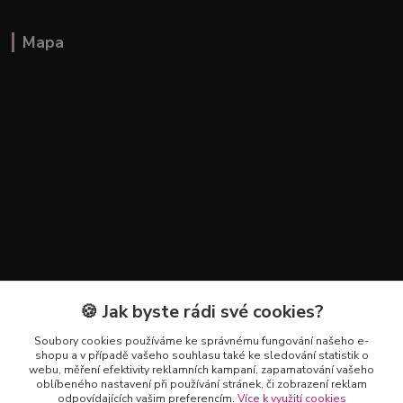
Mapa
🍪 Jak byste rádi své cookies?
Kontakty
Soubory cookies používáme ke správnému fungování našeho e-
+420 602 223 614
shopu a v případě vašeho souhlasu také ke sledování statistik o
webu, měření efektivity reklamních kampaní, zapamatování vašeho
oblíbeného nastavení při používání stránek, či zobrazení reklam
info@zahradnictvipetro.cz
odpovídajících vašim preferencím.
Více k využití cookies